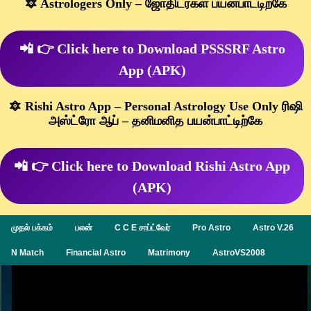
🔯 Astrologers Only – ஜோதிடர்கள் பயன்பாட்டிற்கே
📲 👉 Click here to Download PSSSRF Astro
App (APK)
🔯 Rishi Astro App – Personal Astrology Use Only ரிஷி
அஸ்ட்ரோ ஆப் – தனிமனித பயன்பாட்டிற்கே
📲 👉 Click here to Download Rishi Astro App
(APK)
முதல் பக்கம்
பலன்
C C E சாப்ட்வேர்
Pro Astro
Astro V.26
N Match
Financial Astro
Matrimony
AstroVS2008