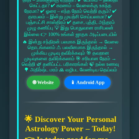
கெட்டதா? ✔ கரணம் – வேலைக்கு உகந்த
நேரமா? ✔ ஓரை – எந்த நேரம் வெற்றி தரும்? ✔
தாரபலம் – இன்று முயற்சி செய்யலாமா? ✔
பஞ்சபட்சி சாஸ்திரம் ✔ தசை, புத்தி, அந்தரம்
முழு கணிப்பு 💡 இது பொதுவான ராசிபலன்
இல்லை 👉 100% உங்கள் ஜாதக அடிப்படையில்
🔥 இன்று சந்திரன் பலமாக இருந்தால் → வேலை
தொடங்கலாம் ⚠ பலவீனமாக இருந்தால் →
முக்கிய முடிவு தவிர்க்கவும் 🎯 தவறான
முடிவுகளை தவிர்க்கலாம் 🎯 சரியான நேரம் →
வெற்றி 🌿 தனிப்பட்ட பரிகாரங்கள் 🍃 நல்ல உணவு
🌳 அதிர்ஷ்ட மரம் 🙏 வழிபட வேண்டிய தெய்வம்
🌐 Website
📱 Android App
🌟 Discover Your Personal
Astrology Power – Today!