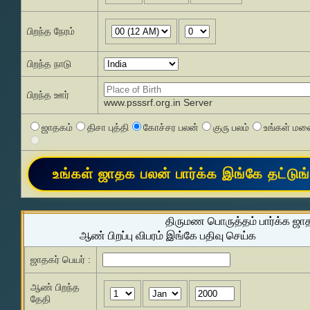
பிறந்த நேரம்
பிறந்த நாடு
பிறந்த ஊர்
www.psssrf.org.in Server
ஜாதகம்
திசா புத்தி
கோச்சர பலன்
குரு பலம்
உங்கள் மனை
திருமண பொருத்தம் பார்க்க ஜா
ஆண் பிறப்பு விபரம் இங்கே பதிவு செய்க
ஜாதகர் பெயர் :
ஆண் பிறந்த
தேதி