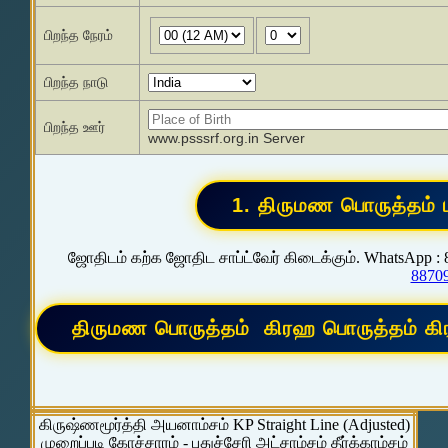
பிறந்த நேரம்
பிறந்த நாடு
பிறந்த ஊர்
www.psssrf.org.in Server
ஜோதிடம் கற்க ஜோதிட சாப்ட்வேர் கிடைக்கும். WhatsApp :
8870
கிருஷ்ணமூர்த்தி அயனாம்சம் KP Straight Line (Adjusted)
முறைப்படி கோச்சாரம் - புதுச்சேரி அட்சாம்சம் தீர்க்காம்சம்