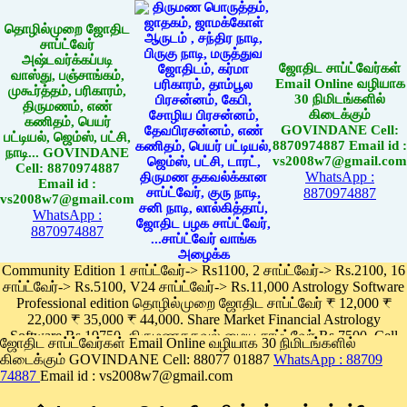
தொழில்முறை ஜோதிட
சாப்ட்வேர்
அஷ்டவர்க்கப்படி
ஜோதிட சாப்ட்வேர்கள்
வாஸ்து, பஞ்சாங்கம்,
Email Online வழியாக
முகூர்த்தம், பரிகாரம்,
30 நிமிடங்களில்
திருமணம், எண்
கிடைக்கும்
கணிதம், பெயர்
GOVINDANE Cell:
பட்டியல், ஜெம்ஸ், பட்சி,
8870974887 Email id :
நாடி... GOVINDANE
vs2008w7@gmail.com
Cell: 8870974887
WhatsApp :
Email id :
8870974887
vs2008w7@gmail.com
WhatsApp :
8870974887
Community Edition 1 சாப்ட்வேர்-> Rs1100, 2 சாப்ட்வேர்-> Rs.2100, 16
சாப்ட்வேர்-> Rs.5100, V24 சாப்ட்வேர்-> Rs.11,000 Astrology Software
Professional edition தொழில்முறை ஜோதிட சாப்ட்வேர் ₹ 12,000 ₹
22,000 ₹ 35,000 ₹ 44,000. Share Market Financial Astrology
Software Rs.19750, திருமணதகவல் மைய சாப்ட்வேர் Rs.7500, Cell
ஜோதிட சாப்ட்வேர்கள் Email Online வழியாக 30 நிமிடங்களில்
Phone App Rs. 1100
கிடைக்கும் GOVINDANE Cell: 88077 01887
WhatsApp : 88709
Pay online
74887
Email id : vs2008w7@gmail.com