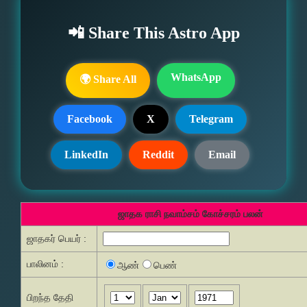
📲 Share This Astro App
WhatsApp
🌍 Share All
Facebook
X
Telegram
LinkedIn
Reddit
Email
ஜாதக ராசி நவாம்சம் கோச்சரம் பலன்
ஜாதகர் பெயர் :
பாலினம் :
ஆண்
பெண்
பிறந்த தேதி