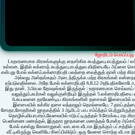
ஜோதிடம் பொய்ப்பது
1.உதாரணமாக கிரகங்களுக்கு நைசர்கிக சுபத்துவ,பாபத்துவம் ‍/ லக
உள்ளன. இதில் லக்னாத் சுபத்துவ,பாபத்துவ விதியையே அப்ளை செய
என்பது போல் லக்னம்,லக்னாதிபதி பலத்தை வைத்துத் தான் மற்ற கிர
அல்லது அஸ்தங்கதம் அடைந்திருக்க மற்ற கிரகங்கள் என்னதான
ஏற்படுவதில்லை. அதே போல் லக்னாதிபதி 6,8,12 அதிபதிகளோடோ,ல
இது தான். 3.பிரபல தோஷங்கள் இருத்தல் : உதாரணமாக செவ்வாய் த
வலுத்தும்,சுபர்கள் வலுக்குன்றியும் இருத்தல் 5.லக்னாதிபதியை 
6.சுபபலனை தரவேண்டிய கிரகங்களின் தசைகள் இளமையில் வராத
இளமையில் சுக்கிர தசை வந்தாலும் தொல்லையே. 7.தாய்,தந்தைய
சோதர,சோதரிகள் ஜாதகத்தில் 3 ஆமிடம் பாப சம்ம்ந்தம் பெற்றுமிருத்த
தொழில்,வியாபாரம்,வேலையில் ஈடுபட்டிருத்தல் 9.சேரக்கூடாத கிரக
பெண்ணை மணத்தல், இருதார ஜாதகனை மணத்தல் போன்ற அம்சங்களு
போல் வாஸ்து கோளாறுகள்: வாடகை வீடாக இருக்கும் பட்சத்தில் ந
வீட்டிலிருந்து வெளியே கிளப்பிவிடும். ஒரு வேளை சொந்த வீடாக இர