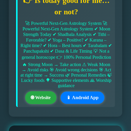
👉 Is today good for me…
or not?
🚀 Powerful Next-Gen Astrology System 🚀
Powerful Next-Gen Astrology System ✔ Moon
Strength Today ✔ Shadbala Analysis ✔ Tithi –
Favorable? ✔ Yoga – Positive? ✔ Karana –
Right time? ✔ Hora – Best hours ✔ Tarabalam ✔
Panchapakshi ✔ Dasa & Life Timing 💡 Not a
general horoscope 👉 100% Personal Prediction
🔥 Strong Moon → Take action ⚠ Weak Moon
→ Avoid risks 🎯 Avoid wrong decisions 🎯 Act
at right time → Success 🌿 Personal Remedies 🍃
Lucky foods 🌳 Supportive elements 🙏 Worship
guidance
🌐 Website
📱 Android App