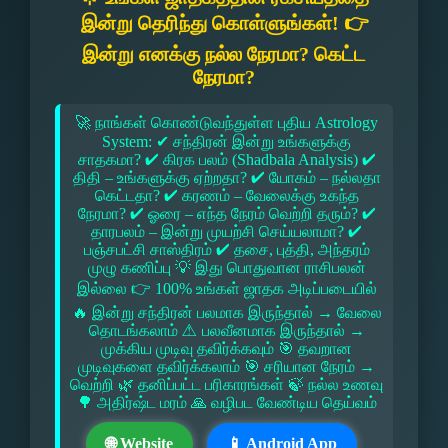
இன்று தெரிந்து கொள்ளுங்கள்! 👉
இன்று எனக்கு நல்ல நேரமா? கெட்ட
நேரமா?
🚀 நாங்கள் கொண்டுவந்துள்ள புதிய Astrology
System: ✔ சந்திரன் இன்று உங்களுக்கு
சாதகமா? ✔ கிரக பலம் (Shadbala Analysis) ✔
திதி – உங்களுக்கு ஏற்றதா? ✔ யோகம் – நல்லதா
கெட்டதா? ✔ கரணம் – வேலைக்கு உகந்த
நேரமா? ✔ ஓரை – எந்த நேரம் வெற்றி தரும்? ✔
தாரபலம் – இன்று முயற்சி செய்யலாமா? ✔
பஞ்சபட்சி சாஸ்திரம் ✔ தசை, புத்தி, அந்தரம்
முழு கணிப்பு 💡 இது பொதுவான ராசிபலன்
இல்லை 👉 100% உங்கள் ஜாதக அடிப்படையில்
🔥 இன்று சந்திரன் பலமாக இருந்தால் → வேலை
தொடங்கலாம் ⚠ பலவீனமாக இருந்தால் →
முக்கிய முடிவு தவிர்க்கவும் 🎯 தவறான
முடிவுகளை தவிர்க்கலாம் 🎯 சரியான நேரம் →
வெற்றி 🌿 தனிப்பட்ட பரிகாரங்கள் 🍃 நல்ல உணவு
🌳 அதிர்ஷ்ட மரம் 🙏 வழிபட வேண்டிய தெய்வம்
🌐 Website
📱 Android App