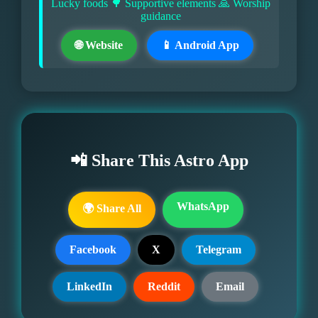
Lucky foods 🌳 Supportive elements 🙏 Worship
guidance
🌐 Website
📱 Android App
📲 Share This Astro App
WhatsApp
🌍 Share All
Facebook
X
Telegram
LinkedIn
Reddit
Email