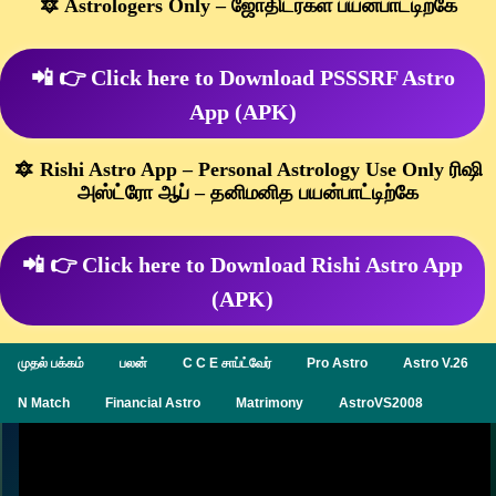
🔯 Astrologers Only – ஜோதிடர்கள் பயன்பாட்டிற்கே
📲 👉 Click here to Download PSSSRF Astro
App (APK)
🔯 Rishi Astro App – Personal Astrology Use Only ரிஷி
அஸ்ட்ரோ ஆப் – தனிமனித பயன்பாட்டிற்கே
📲 👉 Click here to Download Rishi Astro App
(APK)
முதல் பக்கம்
பலன்
C C E சாப்ட்வேர்
Pro Astro
Astro V.26
N Match
Financial Astro
Matrimony
AstroVS2008