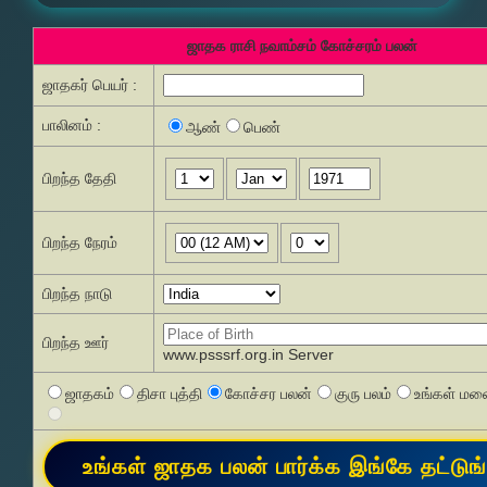
ஜாதக ராசி நவாம்சம் கோச்சரம் பலன்
ஜாதகர் பெயர் :
பாலினம் :
ஆண்
பெண்
பிறந்த தேதி
பிறந்த நேரம்
பிறந்த நாடு
பிறந்த ஊர்
www.psssrf.org.in Server
ஜாதகம்
திசா புத்தி
கோச்சர பலன்
குரு பலம்
உங்கள் மனை