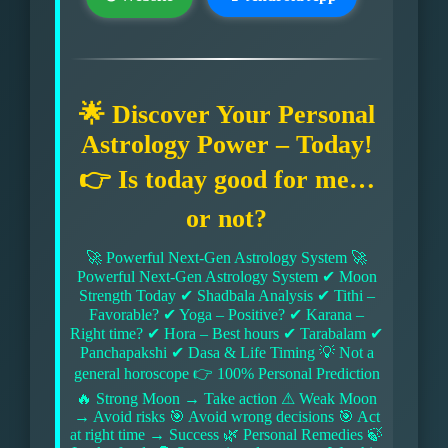
🌟 Discover Your Personal
Astrology Power – Today!
👉 Is today good for me…
or not?
🚀 Powerful Next-Gen Astrology System 🚀
Powerful Next-Gen Astrology System ✔ Moon
Strength Today ✔ Shadbala Analysis ✔ Tithi –
Favorable? ✔ Yoga – Positive? ✔ Karana –
Right time? ✔ Hora – Best hours ✔ Tarabalam ✔
Panchapakshi ✔ Dasa & Life Timing 💡 Not a
general horoscope 👉 100% Personal Prediction
🔥 Strong Moon → Take action ⚠ Weak Moon
→ Avoid risks 🎯 Avoid wrong decisions 🎯 Act
at right time → Success 🌿 Personal Remedies 🍃