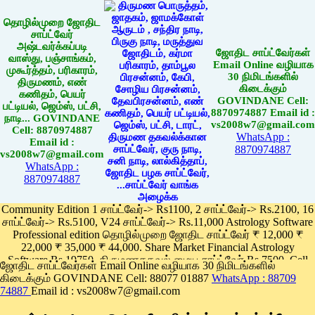
தொழில்முறை ஜோதிட
சாப்ட்வேர்
அஷ்டவர்க்கப்படி
ஜோதிட சாப்ட்வேர்கள்
வாஸ்து, பஞ்சாங்கம்,
Email Online வழியாக
முகூர்த்தம், பரிகாரம்,
30 நிமிடங்களில்
திருமணம், எண்
கிடைக்கும்
கணிதம், பெயர்
GOVINDANE Cell:
பட்டியல், ஜெம்ஸ், பட்சி,
8870974887 Email id :
நாடி... GOVINDANE
vs2008w7@gmail.com
Cell: 8870974887
WhatsApp :
Email id :
8870974887
vs2008w7@gmail.com
WhatsApp :
8870974887
Community Edition 1 சாப்ட்வேர்-> Rs1100, 2 சாப்ட்வேர்-> Rs.2100, 16
சாப்ட்வேர்-> Rs.5100, V24 சாப்ட்வேர்-> Rs.11,000 Astrology Software
Professional edition தொழில்முறை ஜோதிட சாப்ட்வேர் ₹ 12,000 ₹
22,000 ₹ 35,000 ₹ 44,000. Share Market Financial Astrology
Software Rs.19750, திருமணதகவல் மைய சாப்ட்வேர் Rs.7500, Cell
ஜோதிட சாப்ட்வேர்கள் Email Online வழியாக 30 நிமிடங்களில்
Phone App Rs. 1100
கிடைக்கும் GOVINDANE Cell: 88077 01887
WhatsApp : 88709
Pay online
74887
Email id : vs2008w7@gmail.com