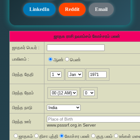
LinkedIn
Reddit
Email
ஜாதக ராசி நவாம்சம் கோச்சரம் பலன்
ஜாதகர் பெயர் :
பாலினம் :
ஆண்
பெண்
பிறந்த தேதி
பிறந்த நேரம்
பிறந்த நாடு
பிறந்த ஊர்
www.psssrf.org.in Server
ஜாதகம்
திசா புத்தி
கோச்சர பலன்
குரு பலம்
உங்கள் மனை