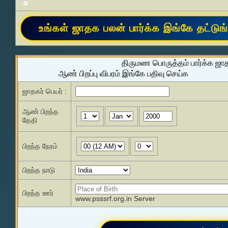
திருமண பொருத்தம் பார்க்க ஜா
ஆண் பிறப்பு விபரம் இங்கே பதிவு செய்க
ஜாதகர் பெயர் :
ஆண் பிறந்த
தேதி
பிறந்த நேரம்
பிறந்த நாடு
பிறந்த ஊர்
www.psssrf.org.in Server