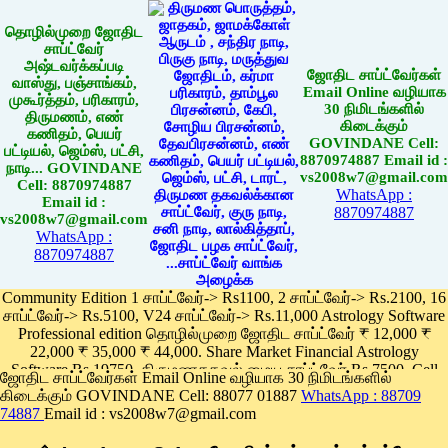
தொழில்முறை ஜோதிட
சாப்ட்வேர்
அஷ்டவர்க்கப்படி
ஜோதிட சாப்ட்வேர்கள்
வாஸ்து, பஞ்சாங்கம்,
Email Online வழியாக
முகூர்த்தம், பரிகாரம்,
30 நிமிடங்களில்
திருமணம், எண்
கிடைக்கும்
கணிதம், பெயர்
GOVINDANE Cell:
பட்டியல், ஜெம்ஸ், பட்சி,
8870974887 Email id :
நாடி... GOVINDANE
vs2008w7@gmail.com
Cell: 8870974887
WhatsApp :
Email id :
8870974887
vs2008w7@gmail.com
WhatsApp :
8870974887
Community Edition 1 சாப்ட்வேர்-> Rs1100, 2 சாப்ட்வேர்-> Rs.2100, 16
சாப்ட்வேர்-> Rs.5100, V24 சாப்ட்வேர்-> Rs.11,000 Astrology Software
Professional edition தொழில்முறை ஜோதிட சாப்ட்வேர் ₹ 12,000 ₹
22,000 ₹ 35,000 ₹ 44,000. Share Market Financial Astrology
Software Rs.19750, திருமணதகவல் மைய சாப்ட்வேர் Rs.7500, Cell
ஜோதிட சாப்ட்வேர்கள் Email Online வழியாக 30 நிமிடங்களில்
Phone App Rs. 1100
கிடைக்கும் GOVINDANE Cell: 88077 01887
WhatsApp : 88709
Pay online
74887
Email id : vs2008w7@gmail.com