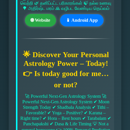
வெற்றி 🌿 தனிப்பட்ட பரிகாரங்கள் 🍃 நல்ல உணவு
🌳 அதிர்ஷ்ட மரம் 🙏 வழிபட வேண்டிய தெய்வம்
🌐 Website
📱 Android App
🌟 Discover Your Personal
Astrology Power – Today!
👉 Is today good for me…
or not?
🚀 Powerful Next-Gen Astrology System 🚀
Powerful Next-Gen Astrology System ✔ Moon
Strength Today ✔ Shadbala Analysis ✔ Tithi –
Favorable? ✔ Yoga – Positive? ✔ Karana –
Right time? ✔ Hora – Best hours ✔ Tarabalam ✔
Panchapakshi ✔ Dasa & Life Timing 💡 Not a
general horoscope 👉 100% Personal Prediction