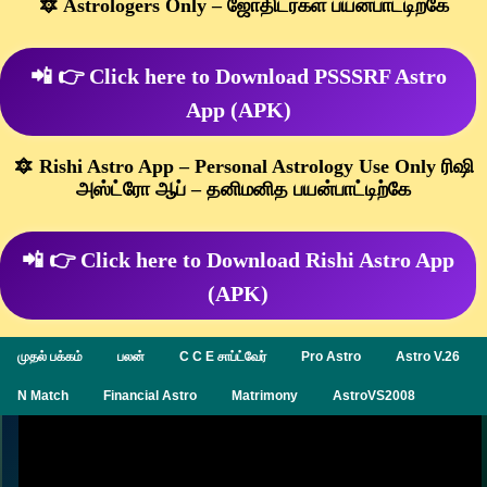
🔯 Astrologers Only – ஜோதிடர்கள் பயன்பாட்டிற்கே
📲 👉 Click here to Download PSSSRF Astro
App (APK)
🔯 Rishi Astro App – Personal Astrology Use Only ரிஷி
அஸ்ட்ரோ ஆப் – தனிமனித பயன்பாட்டிற்கே
📲 👉 Click here to Download Rishi Astro App
(APK)
முதல் பக்கம்
பலன்
C C E சாப்ட்வேர்
Pro Astro
Astro V.26
N Match
Financial Astro
Matrimony
AstroVS2008