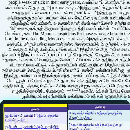
people weak or sick in their early years. வளர்பிறைப் பெளர்ணமி
என்பார்கள். அதாவது அமாவாசைக்கு அடுத்த நாளில் துவங்கி, பெ
உகந்த நாட்கள் என்பார்கள்.. பெளர்ணமிக்கு அடுத்த நாளில் 
சந்திரனுக்கு உகந்த நாட்கள் அல்ல - தேய்பிறை நாட்கள் என்பார்கள்
இருக்கும் என்பார்கள். அதனால்தான் சிலர் வளர்பிறைச் சந்திர க
பிள்ளைகளுக்குத் திருமணத்தை நடத்தி வைப்பார்கள். ”வளர்பிறை
சொல்வார்கள் The Moon is auspicious for those who are born in the
born in the descending Moon cycle. நமக்கு அந்தக் கதையெல்லாம்
அமைப்பு மற்றும் பார்வைகளால் நல்ல நிலைமையில் இருந்தால் - அத
அல்லது அதற்கு மேற்பட்ட பரல்களுடன் இருந்தால் அது நன்மையை
நிலையில் இருப்பான். அப்படிப்பட்ட பிறப்பே நமக்குப் போதும். அமா
உதாரணங்களைக் கொடுத்துள்ளேன்: 1 சிம்ம லக்கினத்திற்குச் சந்திர
வீடான (பகை வீட்டில் - அது சனியின் வீடு) சூரியன் இருந்தால்,
நன்மையைச் செய்து விடப் போகின்றன? 2. கன்னி லக்கினத்திற்கு, ச
இருந்து, கன்னியில் இருக்கும் சந்திரனைப் பார்ப்பதால், அந்த 2 
செய்து விடப் போகின்றன? 3 துலா லக்கினத்திற்குச் சொல்லவே வேண
சந்திரன் இருந்தாலும் அந்த 2 கிரகங்களும் ஜாதகனுக்குப் பெரித
எழுதிக்கொண்டே போகலாம். ******ஆகவே உங்கள் பிறப்பு ப
முக்கியமல்ல! உங்களின் லக்கினமும் உங்கள் ஜாதகத்தில் 9
தலைப்பு
தலைப்பு
மேஷ லக்னத்தில் பிறந்தவர்களுக்கு
சூரியன் - அசுவனி 1 ஆம் பாதத்தில்
மேலும் படிக்க...
மேலும் படிக்க...
ரிஷப லக்னத்தில் பிறந்தவர்களுக்கு
சூரியன் - அசுவனி 2 ஆம் பாதத்தில்
மேலும் படிக்க...