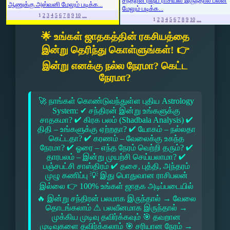
சந்திரன் ரிஷப ராசியில் இருந்தால் பலன்
ஆணுக்கு அஸ்வனி மேலும் படிக்க...
மேலும் படிக்க...
1
2
3
4
5
6
7
8
9
10
...
1
2
3
4
5
6
7
8
9
10
...
🌟 உங்கள் ஜாதகத்தின் ரகசியத்தை
இன்று தெரிந்து கொள்ளுங்கள்! 👉
இன்று எனக்கு நல்ல நேரமா? கெட்ட
நேரமா?
🚀 நாங்கள் கொண்டுவந்துள்ள புதிய Astrology
System: ✔ சந்திரன் இன்று உங்களுக்கு
சாதகமா? ✔ கிரக பலம் (Shadbala Analysis) ✔
திதி – உங்களுக்கு ஏற்றதா? ✔ யோகம் – நல்லதா
கெட்டதா? ✔ கரணம் – வேலைக்கு உகந்த
நேரமா? ✔ ஓரை – எந்த நேரம் வெற்றி தரும்? ✔
தாரபலம் – இன்று முயற்சி செய்யலாமா? ✔
பஞ்சபட்சி சாஸ்திரம் ✔ தசை, புத்தி, அந்தரம்
முழு கணிப்பு 💡 இது பொதுவான ராசிபலன்
இல்லை 👉 100% உங்கள் ஜாதக அடிப்படையில்
🔥 இன்று சந்திரன் பலமாக இருந்தால் → வேலை
தொடங்கலாம் ⚠ பலவீனமாக இருந்தால் →
முக்கிய முடிவு தவிர்க்கவும் 🎯 தவறான
முடிவுகளை தவிர்க்கலாம் 🎯 சரியான நேரம் →