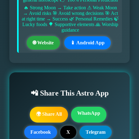
🔥 Strong Moon → Take action ⚠ Weak Moon
→ Avoid risks 🎯 Avoid wrong decisions 🎯 Act
at right time → Success 🌿 Personal Remedies 🍃
Lucky foods 🌳 Supportive elements 🙏 Worship
guidance
🌐 Website
📱 Android App
📲 Share This Astro App
WhatsApp
🌍 Share All
Facebook
X
Telegram