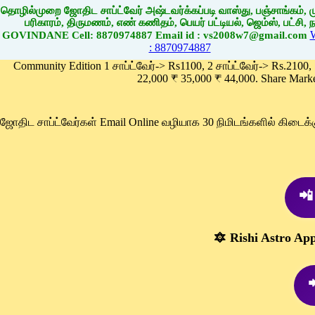
தொழில்முறை ஜோதிட சாப்ட்வேர் அஷ்டவர்க்கப்படி வாஸ்து, பஞ்சாங்கம், மு
பரிகாரம், திருமணம், எண் கணிதம், பெயர் பட்டியல், ஜெம்ஸ், பட்சி, நா
GOVINDANE Cell: 8870974887 Email id : vs2008w7@gmail.com
: 8870974887
Community Edition 1 சாப்ட்வேர்-> Rs1100, 2 சாப்ட்வேர்-> Rs.2100,
22,000 ₹ 35,000 ₹ 44,000. Share Mark
ஜோதிட சாப்ட்வேர்கள் Email Online வழியாக 30 நிமிடங்களில் கிடை
📲
🔯 Rishi Astro Ap
