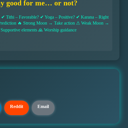
ay good for me… or not?
 Tithi – Favorable? ✔ Yoga – Positive? ✔ Karana – Right
l Prediction 🔥 Strong Moon → Take action ⚠ Weak Moon →
 Supportive elements 🙏 Worship guidance
Reddit
Email