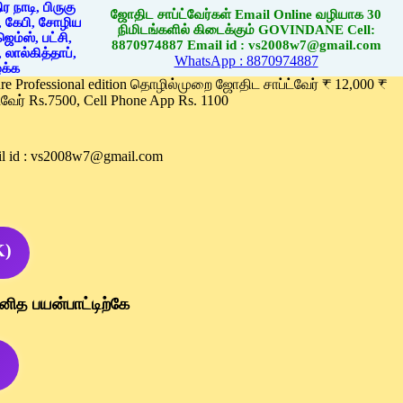
ஜோதிட சாப்ட்வேர்கள் Email Online வழியாக 30
நிமிடங்களில் கிடைக்கும் GOVINDANE Cell:
8870974887 Email id : vs2008w7@gmail.com
WhatsApp : 8870974887
ware Professional edition தொழில்முறை ஜோதிட சாப்ட்வேர் ₹ 12,000 ₹
வேர் Rs.7500, Cell Phone App Rs. 1100
l id : vs2008w7@gmail.com
K)
னித பயன்பாட்டிற்கே
)