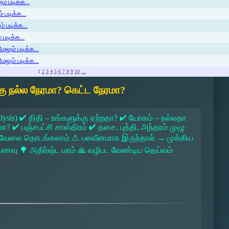
் படிக்க...
 படிக்க...
் படிக்க...
படிக்க...
ேலும் படிக்க...
ேலும் படிக்க...
1
2
3
4
5
6
7
8
9
10
...
ு நல்ல நேரமா? கெட்ட நேரமா?
lysis) ✔ திதி – உங்களுக்கு ஏற்றதா? ✔ யோகம் – நல்லதா
 ✔ பஞ்சபட்சி சாஸ்திரம் ✔ தசை, புத்தி, அந்தரம் முழு
 → வேலை தொடங்கலாம் ⚠ பலவீனமாக இருந்தால் → முக்கிய
ல உணவு 🌳 அதிர்ஷ்ட மரம் 🙏 வழிபட வேண்டிய தெய்வம்