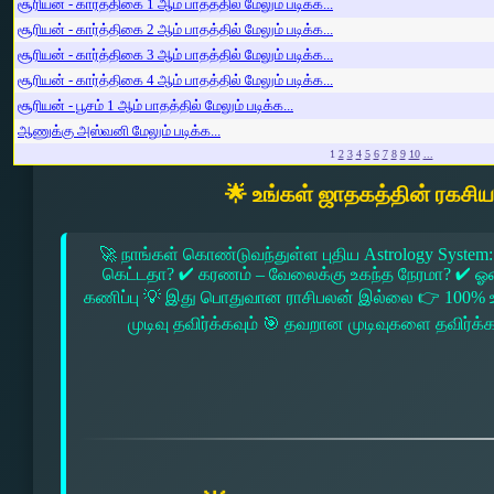
சூரியன் - கார்த்திகை 1 ஆம் பாதத்தில் மேலும் படிக்க...
சூரியன் - கார்த்திகை 2 ஆம் பாதத்தில் மேலும் படிக்க...
சூரியன் - கார்த்திகை 3 ஆம் பாதத்தில் மேலும் படிக்க...
சூரியன் - கார்த்திகை 4 ஆம் பாதத்தில் மேலும் படிக்க...
சூரியன் - பூசம் 1 ஆம் பாதத்தில் மேலும் படிக்க...
ஆணுக்கு அஸ்வனி மேலும் படிக்க...
1
2
3
4
5
6
7
8
9
10
...
🌟 உங்கள் ஜாதகத்தின் ரகசி
🚀 நாங்கள் கொண்டுவந்துள்ள புதிய Astrology System:
கெட்டதா? ✔ கரணம் – வேலைக்கு உகந்த நேரமா? ✔ ஓரை –
கணிப்பு 💡 இது பொதுவான ராசிபலன் இல்லை 👉 100% உ
முடிவு தவிர்க்கவும் 🎯 தவறான முடிவுகளை தவிர்க்