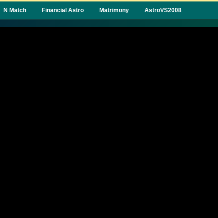
N Match
Financial Astro
Matrimony
AstroVS2008