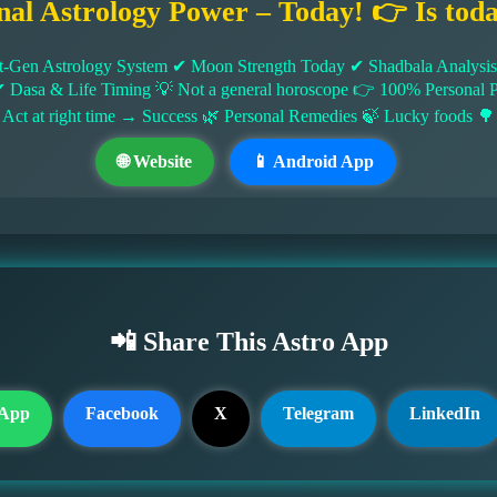
nal Astrology Power – Today! 👉 Is tod
-Gen Astrology System ✔ Moon Strength Today ✔ Shadbala Analysis ✔
✔ Dasa & Life Timing 💡 Not a general horoscope 👉 100% Persona
 Act at right time → Success 🌿 Personal Remedies 🍃 Lucky foods 🌳
🌐 Website
📱 Android App
📲 Share This Astro App
App
Facebook
X
Telegram
LinkedIn