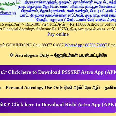
கூர்த்தம்,
டி...
WhatsApp
 16 சாப்ட்வேர்-> Rs.5100, V24 சாப்ட்வேர்-> Rs.11,000 Astrology Soft
et Financial Astrology Software Rs.19750, திருமணதகவல் மைய சாப்ட்
Pay online
க்கும் GOVINDANE Cell: 88077 01887
WhatsApp : 88709 74887
Emai
🔯 Astrologers Only – ஜோதிடர்கள் பயன்பாட்டிற்கே
 👉 Click here to Download PSSSRF Astro App (AP
p – Personal Astrology Use Only ரிஷி அஸ்ட்ரோ ஆப் – தனிம
 👉 Click here to Download Rishi Astro App (APK