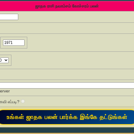
ஜாதக ராசி நவாம்சம் கோச்சரம் பலன்
Server
வி எப்படி?