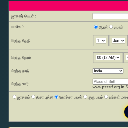
ஜாதகர் பெயர் :
பாலினம் :
ஆண்
பெண்
பிறந்த தேதி
பிறந்த நேரம்
பிறந்த நாடு
பிறந்த ஊர்
www.psssrf.org.in 
ஜாதகம்
திசா புத்தி
கோச்சர பலன்
குரு பலம்
உங்கள் மனை