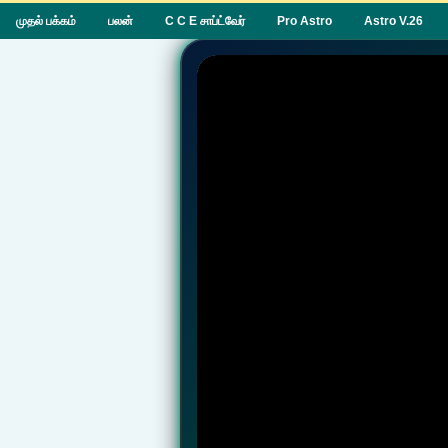
முதல் பக்கம்
பலன்
C C E சாப்ட்வேர்
Pro Astro
Astro V.26