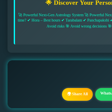
🌟 Discover Your Perso
🚀 Powerful Next-Gen Astrology System 🚀 Powerful Next
time? ✔ Hora – Best hours ✔ Tarabalam ✔ Panchapakshi 
Avoid risks 🎯 Avoid wrong decisions 🎯
Whats
🌍 Share All