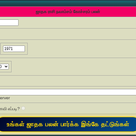
ஜாதக ராசி நவாம்சம் கோச்சரம் பலன்
Server
வி எப்படி?