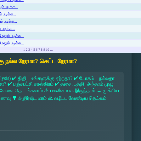
் படிக்க...
 படிக்க...
் படிக்க...
படிக்க...
ேலும் படிக்க...
ேலும் படிக்க...
1
2
3
4
5
6
7
8
9
10
...
ு நல்ல நேரமா? கெட்ட நேரமா?
lysis) ✔ திதி – உங்களுக்கு ஏற்றதா? ✔ யோகம் – நல்லதா
 ✔ பஞ்சபட்சி சாஸ்திரம் ✔ தசை, புத்தி, அந்தரம் முழு
 → வேலை தொடங்கலாம் ⚠ பலவீனமாக இருந்தால் → முக்கிய
ல உணவு 🌳 அதிர்ஷ்ட மரம் 🙏 வழிபட வேண்டிய தெய்வம்