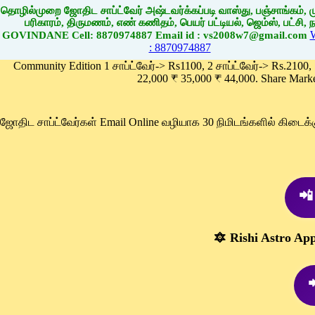
தொழில்முறை ஜோதிட சாப்ட்வேர் அஷ்டவர்க்கப்படி வாஸ்து, பஞ்சாங்கம், மு
பரிகாரம், திருமணம், எண் கணிதம், பெயர் பட்டியல், ஜெம்ஸ், பட்சி, நா
GOVINDANE Cell: 8870974887 Email id : vs2008w7@gmail.com
: 8870974887
Community Edition 1 சாப்ட்வேர்-> Rs1100, 2 சாப்ட்வேர்-> Rs.2100,
22,000 ₹ 35,000 ₹ 44,000. Share Mark
ஜோதிட சாப்ட்வேர்கள் Email Online வழியாக 30 நிமிடங்களில் கிடை
📲
🔯 Rishi Astro Ap
