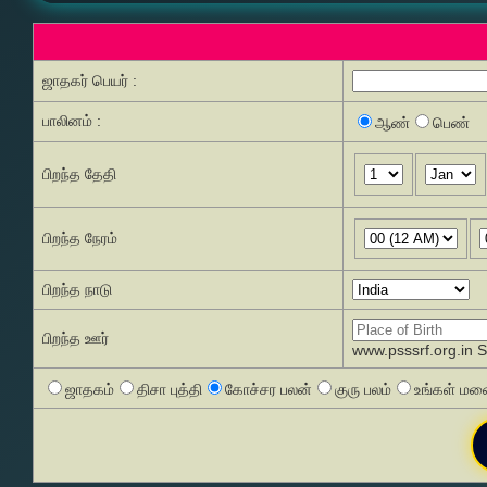
ஜாதகர் பெயர் :
பாலினம் :
ஆண்
பெண்
பிறந்த தேதி
பிறந்த நேரம்
பிறந்த நாடு
பிறந்த ஊர்
www.psssrf.org.in 
ஜாதகம்
திசா புத்தி
கோச்சர பலன்
குரு பலம்
உங்கள் மனை