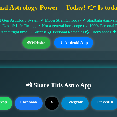
nal Astrology Power – Today! 👉 Is tod
-Gen Astrology System ✔ Moon Strength Today ✔ Shadbala Analysis ✔
✔ Dasa & Life Timing 💡 Not a general horoscope 👉 100% Persona
 Act at right time → Success 🌿 Personal Remedies 🍃 Lucky foods 🌳
🌐 Website
📱 Android App
📲 Share This Astro App
App
Facebook
X
Telegram
LinkedIn