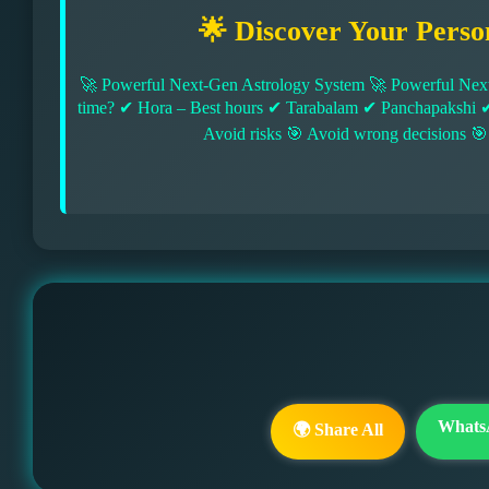
🌟 Discover Your Perso
🚀 Powerful Next-Gen Astrology System 🚀 Powerful Next
time? ✔ Hora – Best hours ✔ Tarabalam ✔ Panchapakshi 
Avoid risks 🎯 Avoid wrong decisions 🎯
Whats
🌍 Share All