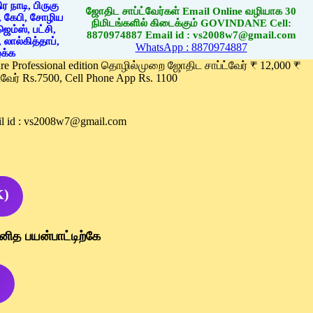
ஜோதிட சாப்ட்வேர்கள் Email Online வழியாக 30
நிமிடங்களில் கிடைக்கும் GOVINDANE Cell:
8870974887 Email id : vs2008w7@gmail.com
WhatsApp : 8870974887
ware Professional edition தொழில்முறை ஜோதிட சாப்ட்வேர் ₹ 12,000 ₹
வேர் Rs.7500, Cell Phone App Rs. 1100
l id : vs2008w7@gmail.com
K)
னித பயன்பாட்டிற்கே
)