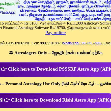
கூர்த்தம்,
டி...
WhatsApp
 16 சாப்ட்வேர்-> Rs.5100, V24 சாப்ட்வேர்-> Rs.11,000 Astrology Soft
et Financial Astrology Software Rs.19750, திருமணதகவல் மைய சாப்ட்
Pay online
க்கும் GOVINDANE Cell: 88077 01887
WhatsApp : 88709 74887
Emai
🔯 Astrologers Only – ஜோதிடர்கள் பயன்பாட்டிற்கே
 👉 Click here to Download PSSSRF Astro App (AP
p – Personal Astrology Use Only ரிஷி அஸ்ட்ரோ ஆப் – தனிம
 👉 Click here to Download Rishi Astro App (APK