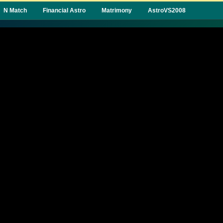
N Match
Financial Astro
Matrimony
AstroVS2008