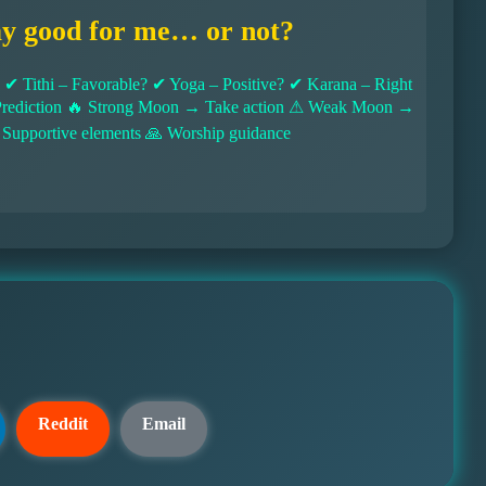
ay good for me… or not?
 Tithi – Favorable? ✔ Yoga – Positive? ✔ Karana – Right
l Prediction 🔥 Strong Moon → Take action ⚠ Weak Moon →
 Supportive elements 🙏 Worship guidance
Reddit
Email