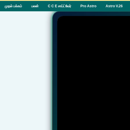
முதல் பக்கம்
பலன்
C C E சாப்ட்வேர்
Pro Astro
Astro V.26