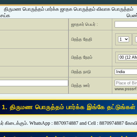
திருமண பொருத்தம் பார்க்க ஜாதக பொருத்தம் விவாக பொருத்தம்
செய்க
பெண்
ஜாதகர் பெயர் :
பிறந்த தேதி
பிறந்த நேரம்
பிறந்த நாடு
பிறந்த ஊர்
www.psssrf.
ர் கிடைக்கும். WhatsApp : 8870974887 and Cell : 8870974887 கோவ