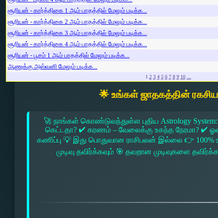
சூரியன் - கார்த்திகை 1 ஆம் பாதத்தில் மேலும் படிக்க...
சூரியன் - கார்த்திகை 2 ஆம் பாதத்தில் மேலும் படிக்க...
சூரியன் - கார்த்திகை 3 ஆம் பாதத்தில் மேலும் படிக்க...
சூரியன் - கார்த்திகை 4 ஆம் பாதத்தில் மேலும் படிக்க...
சூரியன் - பூசம் 1 ஆம் பாதத்தில் மேலும் படிக்க...
ஆணுக்கு அஸ்வனி மேலும் படிக்க...
1
2
3
4
5
6
7
8
9
10
...
🌟 உங்கள் ஜாதகத்தின் ரகசி
🚀 நாங்கள் கொண்டுவந்துள்ள புதிய Astrology System:
கெட்டதா? ✔ கரணம் – வேலைக்கு உகந்த நேரமா? ✔ ஓரை –
கணிப்பு 💡 இது பொதுவான ராசிபலன் இல்லை 👉 100% உ
முடிவு தவிர்க்கவும் 🎯 தவறான முடிவுகளை தவிர்க்