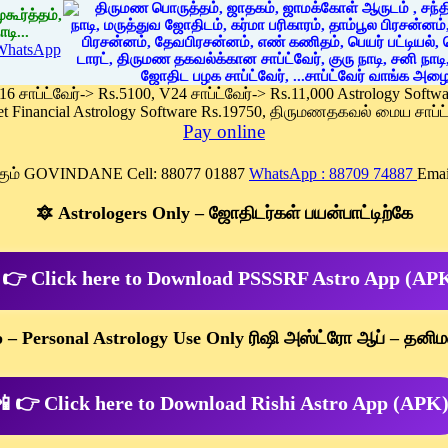
கூர்த்தம்,
டி...
WhatsApp
 16 சாப்ட்வேர்-> Rs.5100, V24 சாப்ட்வேர்-> Rs.11,000 Astrology Soft
et Financial Astrology Software Rs.19750, திருமணதகவல் மைய சாப்ட்
Pay online
க்கும் GOVINDANE Cell: 88077 01887
WhatsApp : 88709 74887
Emai
🔯 Astrologers Only – ஜோதிடர்கள் பயன்பாட்டிற்கே
 👉 Click here to Download PSSSRF Astro App (AP
p – Personal Astrology Use Only ரிஷி அஸ்ட்ரோ ஆப் – தனிம
 👉 Click here to Download Rishi Astro App (APK