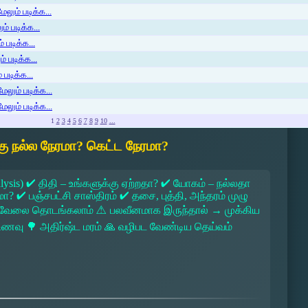
லும் படிக்க...
் படிக்க...
 படிக்க...
் படிக்க...
படிக்க...
ேலும் படிக்க...
ேலும் படிக்க...
1
2
3
4
5
6
7
8
9
10
...
ு நல்ல நேரமா? கெட்ட நேரமா?
lysis) ✔ திதி – உங்களுக்கு ஏற்றதா? ✔ யோகம் – நல்லதா
 ✔ பஞ்சபட்சி சாஸ்திரம் ✔ தசை, புத்தி, அந்தரம் முழு
 → வேலை தொடங்கலாம் ⚠ பலவீனமாக இருந்தால் → முக்கிய
ல உணவு 🌳 அதிர்ஷ்ட மரம் 🙏 வழிபட வேண்டிய தெய்வம்