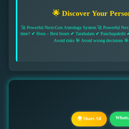
🌟 Discover Your Perso
🚀 Powerful Next-Gen Astrology System 🚀 Powerful Next
time? ✔ Hora – Best hours ✔ Tarabalam ✔ Panchapakshi 
Avoid risks 🎯 Avoid wrong decisions 🎯
Whats
🌍 Share All