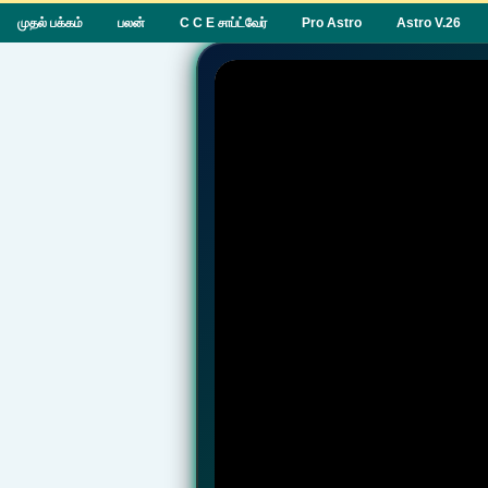
முதல் பக்கம்
பலன்
C C E சாப்ட்வேர்
Pro Astro
Astro V.26