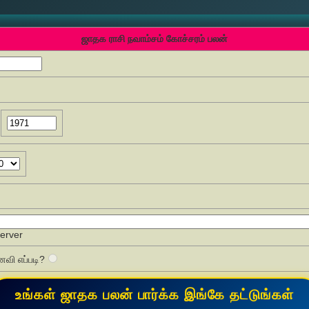
ஜாதக ராசி நவாம்சம் கோச்சரம் பலன்
Server
வி எப்படி?