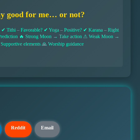
ay good for me… or not?
 Tithi – Favorable? ✔ Yoga – Positive? ✔ Karana – Right
l Prediction 🔥 Strong Moon → Take action ⚠ Weak Moon →
 Supportive elements 🙏 Worship guidance
Reddit
Email