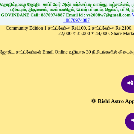
தொழில்முறை ஜோதிட சாப்ட்வேர் அஷ்டவர்க்கப்படி வாஸ்து, பஞ்சாங்கம், மு
பரிகாரம், திருமணம், எண் கணிதம், பெயர் பட்டியல், ஜெம்ஸ், பட்சி, நா
GOVINDANE Cell: 8870974887 Email id : vs2008w7@gmail.com
: 8870974887
Community Edition 1 சாப்ட்வேர்-> Rs1100, 2 சாப்ட்வேர்-> Rs.2100,
22,000 ₹ 35,000 ₹ 44,000. Share Mark
ஜோதிட சாப்ட்வேர்கள் Email Online வழியாக 30 நிமிடங்களில் கிடை
📲
🔯 Rishi Astro Ap
