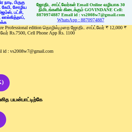
ஜோதிட சாப்ட்வேர்கள் Email Online வழியாக 30
நிமிடங்களில் கிடைக்கும் GOVINDANE Cell:
8870974887 Email id : vs2008w7@gmail.com
WhatsApp : 8870974887
ware Professional edition தொழில்முறை ஜோதிட சாப்ட்வேர் ₹ 12,000 ₹
வேர் Rs.7500, Cell Phone App Rs. 1100
l id : vs2008w7@gmail.com
K)
னித பயன்பாட்டிற்கே
)