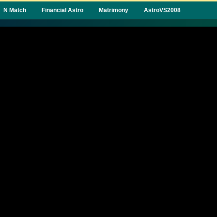
N Match
Financial Astro
Matrimony
AstroVS2008