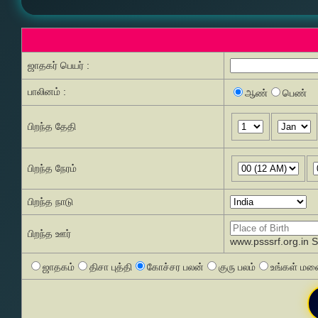
ஜாதகர் பெயர் :
பாலினம் :
ஆண்
பெண்
பிறந்த தேதி
பிறந்த நேரம்
பிறந்த நாடு
பிறந்த ஊர்
www.psssrf.org.in 
ஜாதகம்
திசா புத்தி
கோச்சர பலன்
குரு பலம்
உங்கள் மனை