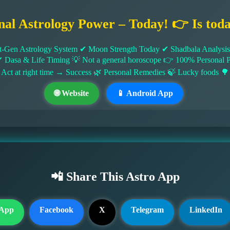
nal Astrology Power – Today! 👉 Is tod
-Gen Astrology System ✔ Moon Strength Today ✔ Shadbala Analysis ✔
✔ Dasa & Life Timing 💡 Not a general horoscope 👉 100% Persona
 Act at right time → Success 🌿 Personal Remedies 🍃 Lucky foods 🌳
🌐 Website
📱 Android App
📲 Share This Astro App
App
Facebook
X
Telegram
LinkedIn