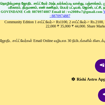
தொழில்முறை ஜோதிட சாப்ட்வேர் அஷ்டவர்க்கப்படி வாஸ்து, பஞ்சாங்கம், மு
பரிகாரம், திருமணம், எண் கணிதம், பெயர் பட்டியல், ஜெம்ஸ், பட்சி, நா
GOVINDANE Cell: 8870974887 Email id : vs2008w7@gmail.com
: 8870974887
Community Edition 1 சாப்ட்வேர்-> Rs1100, 2 சாப்ட்வேர்-> Rs.2100,
22,000 ₹ 35,000 ₹ 44,000. Share Mark
ஜோதிட சாப்ட்வேர்கள் Email Online வழியாக 30 நிமிடங்களில் கிடை
📲
🔯 Rishi Astro Ap
