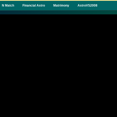
N Match
Financial Astro
Matrimony
AstroVS2008