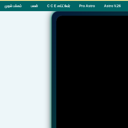
முதல் பக்கம்
பலன்
C C E சாப்ட்வேர்
Pro Astro
Astro V.26