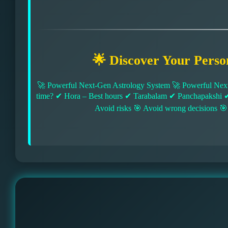
🌟 Discover Your Perso
🚀 Powerful Next-Gen Astrology System 🚀 Powerful Next
time? ✔ Hora – Best hours ✔ Tarabalam ✔ Panchapakshi 
Avoid risks 🎯 Avoid wrong decisions 🎯