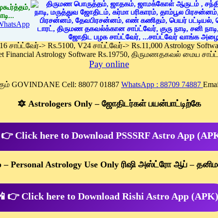
கூர்த்தம்,
டி...
WhatsApp
 16 சாப்ட்வேர்-> Rs.5100, V24 சாப்ட்வேர்-> Rs.11,000 Astrology Soft
et Financial Astrology Software Rs.19750, திருமணதகவல் மைய சாப்ட்
Pay online
க்கும் GOVINDANE Cell: 88077 01887
WhatsApp : 88709 74887
Emai
🔯 Astrologers Only – ஜோதிடர்கள் பயன்பாட்டிற்கே
 👉 Click here to Download PSSSRF Astro App (AP
p – Personal Astrology Use Only ரிஷி அஸ்ட்ரோ ஆப் – தனிம
 👉 Click here to Download Rishi Astro App (APK