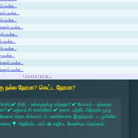
் படிக்க...
ம் படிக்க...
 படிக்க...
லும் படிக்க...
் படிக்க...
 படிக்க...
் படிக்க...
படிக்க...
ேலும் படிக்க...
ேலும் படிக்க...
1
2
3
4
5
6
7
8
9
10
...
ு நல்ல நேரமா? கெட்ட நேரமா?
lysis) ✔ திதி – உங்களுக்கு ஏற்றதா? ✔ யோகம் – நல்லதா
 ✔ பஞ்சபட்சி சாஸ்திரம் ✔ தசை, புத்தி, அந்தரம் முழு
 → வேலை தொடங்கலாம் ⚠ பலவீனமாக இருந்தால் → முக்கிய
ல உணவு 🌳 அதிர்ஷ்ட மரம் 🙏 வழிபட வேண்டிய தெய்வம்