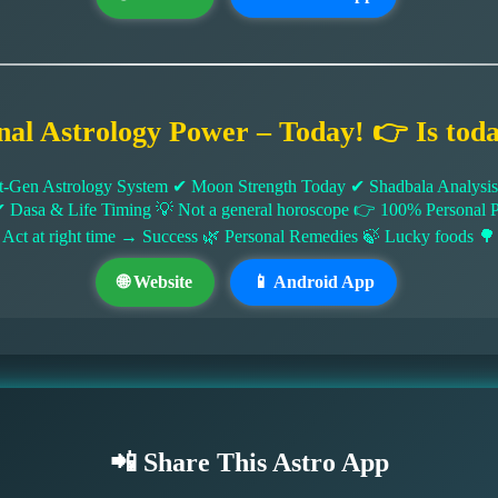
nal Astrology Power – Today! 👉 Is tod
-Gen Astrology System ✔ Moon Strength Today ✔ Shadbala Analysis ✔
✔ Dasa & Life Timing 💡 Not a general horoscope 👉 100% Persona
 Act at right time → Success 🌿 Personal Remedies 🍃 Lucky foods 🌳
🌐 Website
📱 Android App
📲 Share This Astro App