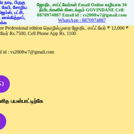
ஜோதிட சாப்ட்வேர்கள் Email Online வழியாக 30
நிமிடங்களில் கிடைக்கும் GOVINDANE Cell:
8870974887 Email id : vs2008w7@gmail.com
WhatsApp : 8870974887
ware Professional edition தொழில்முறை ஜோதிட சாப்ட்வேர் ₹ 12,000 ₹
வேர் Rs.7500, Cell Phone App Rs. 1100
l id : vs2008w7@gmail.com
K)
னித பயன்பாட்டிற்கே
)