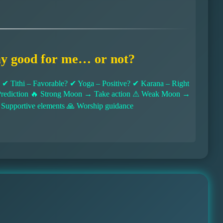
ay good for me… or not?
 Tithi – Favorable? ✔ Yoga – Positive? ✔ Karana – Right
l Prediction 🔥 Strong Moon → Take action ⚠ Weak Moon →
 Supportive elements 🙏 Worship guidance