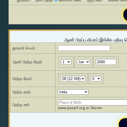
ஜாதகம்
திசா புத்தி
கோச்சர பலன்
குரு பலம்
உங்கள் மனை
ஆண் பிறப்பு விபரம் இங்கே பதிவு 
ஜாதகர் பெயர் :
ஆண் பிறந்த தேதி
பிறந்த நேரம்
பிறந்த நாடு
பிறந்த ஊர்
www.psssrf.org.in Server