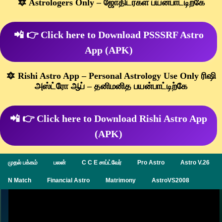
🔯 Astrologers Only – ஜோதிடர்கள் பயன்பாட்டிற்கே
📲 👉 Click here to Download PSSSRF Astro
App (APK)
🔯 Rishi Astro App – Personal Astrology Use Only ரிஷி
அஸ்ட்ரோ ஆப் – தனிமனித பயன்பாட்டிற்கே
📲 👉 Click here to Download Rishi Astro App
(APK)
முதல் பக்கம்
பலன்
C C E சாப்ட்வேர்
Pro Astro
Astro V.26
N Match
Financial Astro
Matrimony
AstroVS2008