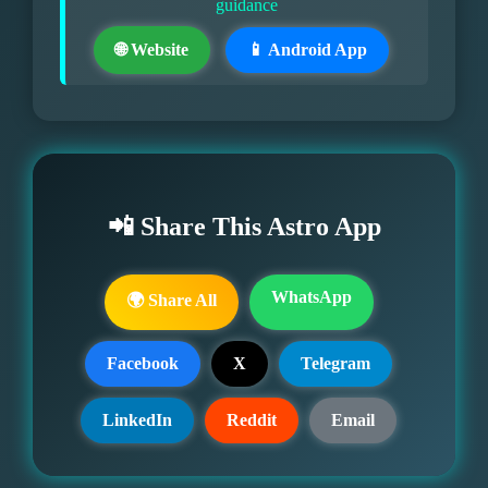
guidance
🌐 Website
📱 Android App
📲 Share This Astro App
WhatsApp
🌍 Share All
Facebook
X
Telegram
LinkedIn
Reddit
Email