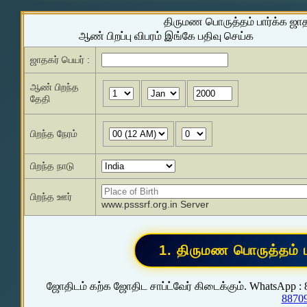
திருமண பொருத்தம் பார்க்க ஜா
ஆண் பிறப்பு விபரம் இங்கே பதிவு செய்க
ஜாதகர் பெயர் :
ஆண் பிறந்த
தேதி
பிறந்த நேரம்
பிறந்த நாடு
பிறந்த ஊர்
www.psssrf.org.in Server
ஜோதிடம் கற்க ஜோதிட சாப்ட்வேர் கிடைக்கும். WhatsApp :
8870