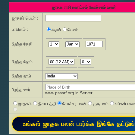
ஜாதக ராசி நவாம்சம் கோச்சரம் பலன்
ஜாதகர் பெயர் :
பாலினம் :
ஆண்
பெண்
பிறந்த தேதி
பிறந்த நேரம்
பிறந்த நாடு
பிறந்த ஊர்
www.psssrf.org.in Server
ஜாதகம்
திசா புத்தி
கோச்சர பலன்
குரு பலம்
உங்கள் மனை