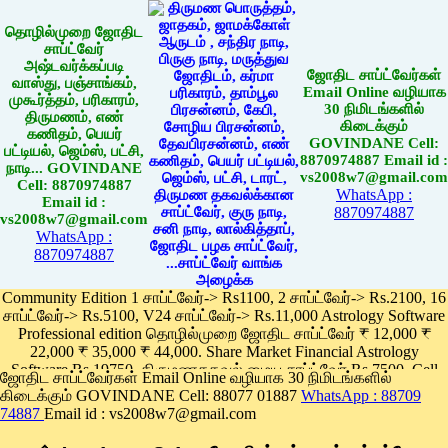
தொழில்முறை ஜோதிட
சாப்ட்வேர்
அஷ்டவர்க்கப்படி
ஜோதிட சாப்ட்வேர்கள்
வாஸ்து, பஞ்சாங்கம்,
Email Online வழியாக
முகூர்த்தம், பரிகாரம்,
30 நிமிடங்களில்
திருமணம், எண்
கிடைக்கும்
கணிதம், பெயர்
GOVINDANE Cell:
பட்டியல், ஜெம்ஸ், பட்சி,
8870974887 Email id :
நாடி... GOVINDANE
vs2008w7@gmail.com
Cell: 8870974887
WhatsApp :
Email id :
8870974887
vs2008w7@gmail.com
WhatsApp :
8870974887
Community Edition 1 சாப்ட்வேர்-> Rs1100, 2 சாப்ட்வேர்-> Rs.2100, 16
சாப்ட்வேர்-> Rs.5100, V24 சாப்ட்வேர்-> Rs.11,000 Astrology Software
Professional edition தொழில்முறை ஜோதிட சாப்ட்வேர் ₹ 12,000 ₹
22,000 ₹ 35,000 ₹ 44,000. Share Market Financial Astrology
Software Rs.19750, திருமணதகவல் மைய சாப்ட்வேர் Rs.7500, Cell
ஜோதிட சாப்ட்வேர்கள் Email Online வழியாக 30 நிமிடங்களில்
Phone App Rs. 1100
கிடைக்கும் GOVINDANE Cell: 88077 01887
WhatsApp : 88709
Pay online
74887
Email id : vs2008w7@gmail.com