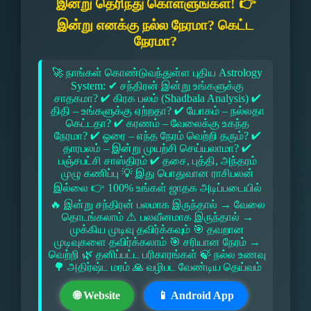
இன்று தெரிந்து கொள்ளுங்கள்! 👉
இன்று எனக்கு நல்ல நேரமா? கெட்ட
நேரமா?
🚀 நாங்கள் கொண்டுவந்துள்ள புதிய Astrology
System: ✔ சந்திரன் இன்று உங்களுக்கு
சாதகமா? ✔ கிரக பலம் (Shadbala Analysis) ✔
திதி – உங்களுக்கு ஏற்றதா? ✔ யோகம் – நல்லதா
கெட்டதா? ✔ கரணம் – வேலைக்கு உகந்த
நேரமா? ✔ ஓரை – எந்த நேரம் வெற்றி தரும்? ✔
தாரபலம் – இன்று முயற்சி செய்யலாமா? ✔
பஞ்சபட்சி சாஸ்திரம் ✔ தசை, புத்தி, அந்தரம்
முழு கணிப்பு 💡 இது பொதுவான ராசிபலன்
இல்லை 👉 100% உங்கள் ஜாதக அடிப்படையில்
🔥 இன்று சந்திரன் பலமாக இருந்தால் → வேலை
தொடங்கலாம் ⚠ பலவீனமாக இருந்தால் →
முக்கிய முடிவு தவிர்க்கவும் 🎯 தவறான
முடிவுகளை தவிர்க்கலாம் 🎯 சரியான நேரம் →
வெற்றி 🌿 தனிப்பட்ட பரிகாரங்கள் 🍃 நல்ல உணவு
🌳 அதிர்ஷ்ட மரம் 🙏 வழிபட வேண்டிய தெய்வம்
🌐 Website
📱 Android App