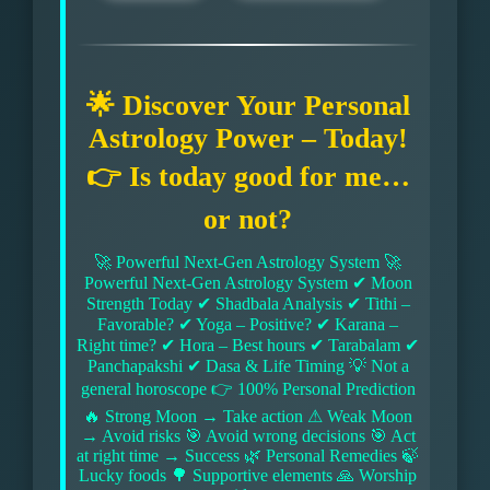
🌟 Discover Your Personal
Astrology Power – Today!
👉 Is today good for me…
or not?
🚀 Powerful Next-Gen Astrology System 🚀
Powerful Next-Gen Astrology System ✔ Moon
Strength Today ✔ Shadbala Analysis ✔ Tithi –
Favorable? ✔ Yoga – Positive? ✔ Karana –
Right time? ✔ Hora – Best hours ✔ Tarabalam ✔
Panchapakshi ✔ Dasa & Life Timing 💡 Not a
general horoscope 👉 100% Personal Prediction
🔥 Strong Moon → Take action ⚠ Weak Moon
→ Avoid risks 🎯 Avoid wrong decisions 🎯 Act
at right time → Success 🌿 Personal Remedies 🍃
Lucky foods 🌳 Supportive elements 🙏 Worship