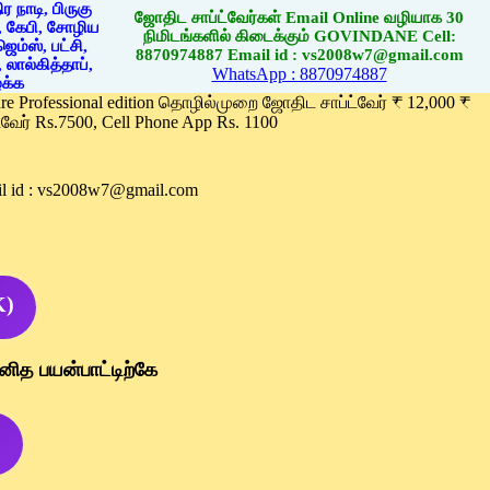
ஜோதிட சாப்ட்வேர்கள் Email Online வழியாக 30
நிமிடங்களில் கிடைக்கும் GOVINDANE Cell:
8870974887 Email id : vs2008w7@gmail.com
WhatsApp : 8870974887
ware Professional edition தொழில்முறை ஜோதிட சாப்ட்வேர் ₹ 12,000 ₹
வேர் Rs.7500, Cell Phone App Rs. 1100
l id : vs2008w7@gmail.com
K)
னித பயன்பாட்டிற்கே
)