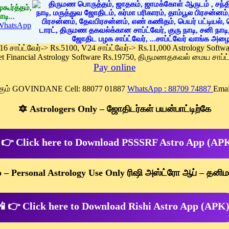
கூர்த்தம்,
டி...
WhatsApp
 16 சாப்ட்வேர்-> Rs.5100, V24 சாப்ட்வேர்-> Rs.11,000 Astrology Soft
et Financial Astrology Software Rs.19750, திருமணதகவல் மைய சாப்ட்
Pay online
க்கும் GOVINDANE Cell: 88077 01887
WhatsApp : 88709 74887
Emai
🔯 Astrologers Only – ஜோதிடர்கள் பயன்பாட்டிற்கே
 👉 Click here to Download PSSSRF Astro App (AP
p – Personal Astrology Use Only ரிஷி அஸ்ட்ரோ ஆப் – தனிம
 👉 Click here to Download Rishi Astro App (APK