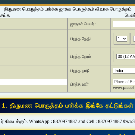
திருமண பொருத்தம் பார்க்க ஜாதக பொருத்தம் விவாக பொருத்தம்
செய்க
பெண்
ஜாதகர் பெயர் :
பிறந்த தேதி
பிறந்த நேரம்
பிறந்த நாடு
பிறந்த ஊர்
www.psssrf.
ர் கிடைக்கும். WhatsApp : 8870974887 and Cell : 8870974887 கோவ