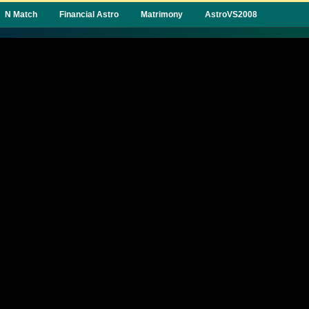
N Match
Financial Astro
Matrimony
AstroVS2008