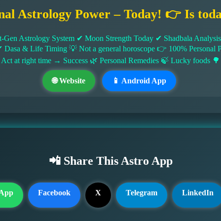
nal Astrology Power – Today! 👉 Is tod
-Gen Astrology System ✔ Moon Strength Today ✔ Shadbala Analysis ✔
✔ Dasa & Life Timing 💡 Not a general horoscope 👉 100% Persona
 Act at right time → Success 🌿 Personal Remedies 🍃 Lucky foods 🌳
🌐 Website
📱 Android App
📲 Share This Astro App
App
Facebook
X
Telegram
LinkedIn