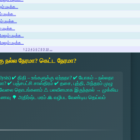
் படிக்க...
 படிக்க...
் படிக்க...
படிக்க...
ேலும் படிக்க...
ேலும் படிக்க...
1
2
3
4
5
6
7
8
9
10
...
ு நல்ல நேரமா? கெட்ட நேரமா?
lysis) ✔ திதி – உங்களுக்கு ஏற்றதா? ✔ யோகம் – நல்லதா
 ✔ பஞ்சபட்சி சாஸ்திரம் ✔ தசை, புத்தி, அந்தரம் முழு
 → வேலை தொடங்கலாம் ⚠ பலவீனமாக இருந்தால் → முக்கிய
ல உணவு 🌳 அதிர்ஷ்ட மரம் 🙏 வழிபட வேண்டிய தெய்வம்