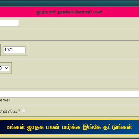
ஜாதக ராசி நவாம்சம் கோச்சரம் பலன்
Server
வி எப்படி?