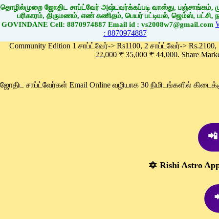
தொழில்முறை ஜோதிட சாப்ட்வேர் அஷ்டவர்க்கப்படி வாஸ்து, பஞ்சாங்கம், மு
பரிகாரம், திருமணம், எண் கணிதம், பெயர் பட்டியல், ஜெம்ஸ், பட்சி, நா
GOVINDANE Cell: 8870974887 Email id : vs2008w7@gmail.com
: 8870974887
Community Edition 1 சாப்ட்வேர்-> Rs1100, 2 சாப்ட்வேர்-> Rs.2100,
22,000 ₹ 35,000 ₹ 44,000. Share Mark
ஜோதிட சாப்ட்வேர்கள் Email Online வழியாக 30 நிமிடங்களில் கிடை
📲
🔯 Rishi Astro Ap
