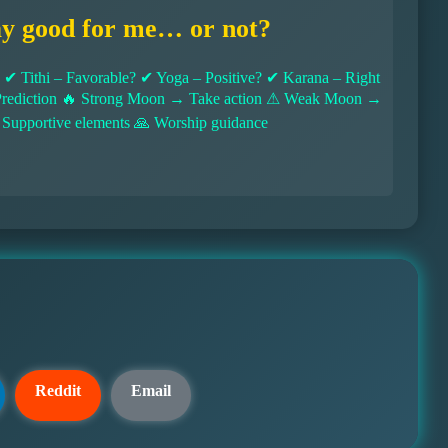
ay good for me… or not?
 Tithi – Favorable? ✔ Yoga – Positive? ✔ Karana – Right
l Prediction 🔥 Strong Moon → Take action ⚠ Weak Moon →
 Supportive elements 🙏 Worship guidance
Reddit
Email