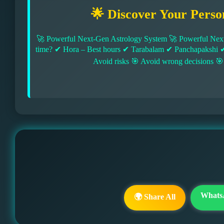
🌟 Discover Your Perso
🚀 Powerful Next-Gen Astrology System 🚀 Powerful Next
time? ✔ Hora – Best hours ✔ Tarabalam ✔ Panchapakshi 
Avoid risks 🎯 Avoid wrong decisions 🎯
Whats
🌍 Share All