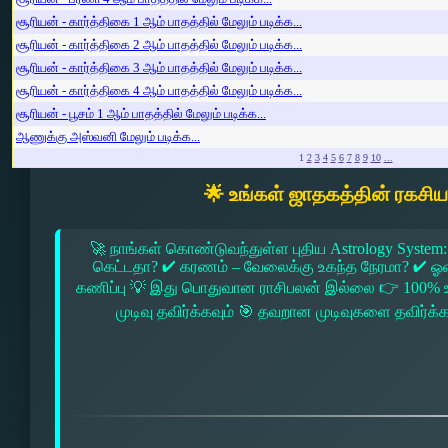
சூரியன் - கார்த்திகை 1 ஆம் பாதத்தில் மேலும் படிக்க...
சூரியன் - கார்த்திகை 2 ஆம் பாதத்தில் மேலும் படிக்க...
சூரியன் - கார்த்திகை 3 ஆம் பாதத்தில் மேலும் படிக்க...
சூரியன் - கார்த்திகை 4 ஆம் பாதத்தில் மேலும் படிக்க...
சூரியன் - பூசம் 1 ஆம் பாதத்தில் மேலும் படிக்க...
ஆணுக்கு அஸ்வனி மேலும் படிக்க...
1
2
3
4
5
6
7
8
9
10
...
🌟 உங்கள் ஜாதகத்தின் ரகசி
🚀 நாங்கள் கொண்டுவந்துள்ள புதிய Astrology System:
கெட்டதா? ✔ கரணம் – வேலைக்கு உகந்த நேரமா? ✔ ஓரை –
கணிப்பு 💡 இது பொதுவான ராசிபலன் இல்லை 👉 100% உ
முடிவு தவிர்க்கவும் 🎯 தவறான முடிவுகளை தவிர்க்