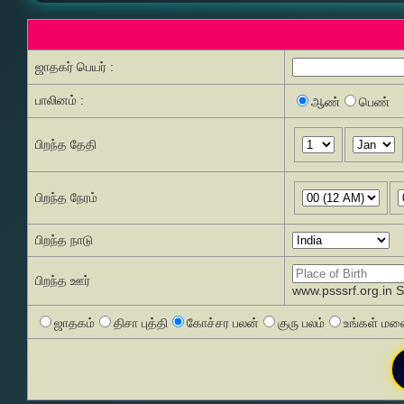
ஜாதகர் பெயர் :
பாலினம் :
ஆண்
பெண்
பிறந்த தேதி
பிறந்த நேரம்
பிறந்த நாடு
பிறந்த ஊர்
www.psssrf.org.in 
ஜாதகம்
திசா புத்தி
கோச்சர பலன்
குரு பலம்
உங்கள் மனை