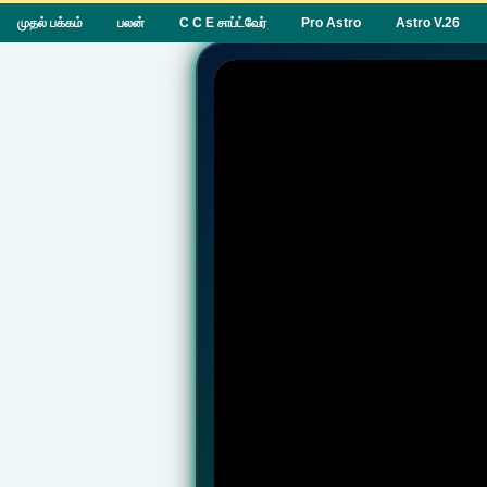
முதல் பக்கம்
பலன்
C C E சாப்ட்வேர்
Pro Astro
Astro V.26