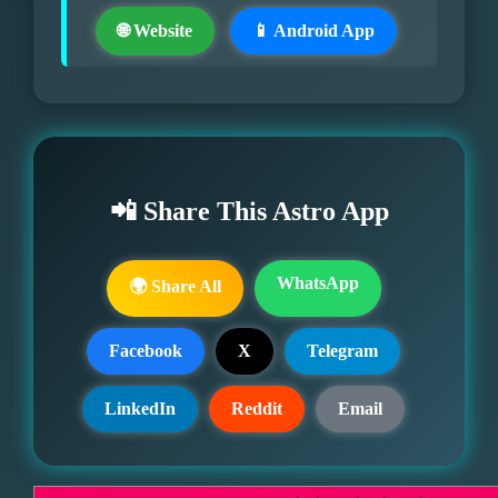
🌐 Website
📱 Android App
📲 Share This Astro App
WhatsApp
🌍 Share All
Facebook
X
Telegram
LinkedIn
Reddit
Email