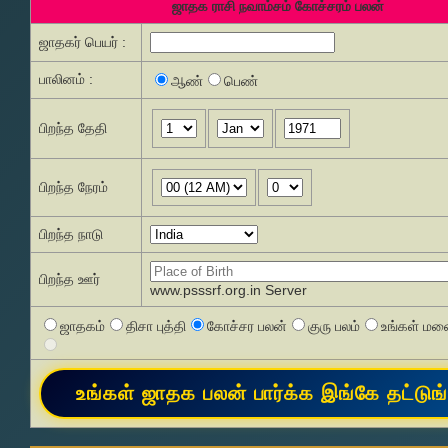
ஜாதக ராசி நவாம்சம் கோச்சரம் பலன்
ஜாதகர் பெயர் :
பாலினம் :
ஆண்
பெண்
பிறந்த தேதி
பிறந்த நேரம்
பிறந்த நாடு
பிறந்த ஊர்
www.psssrf.org.in Server
ஜாதகம்
திசா புத்தி
கோச்சர பலன்
குரு பலம்
உங்கள் மனை