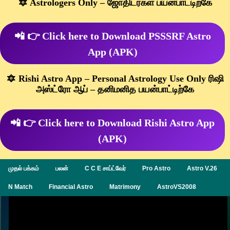
🔯 Astrologers Only – ஜோதிடர்கள் பயன்பாட்டிற்கே
📲 👉 Click here to Download PSSSRF Astro
App (APK)
🔯 Rishi Astro App – Personal Astrology Use Only ரிஷி
அஸ்ட்ரோ ஆப் – தனிமனித பயன்பாட்டிற்கே
📲 👉 Click here to Download Rishi Astro App
(APK)
முதல் பக்கம்
பலன்
C C E சாப்ட்வேர்
Pro Astro
Astro V.26
N Match
Financial Astro
Matrimony
AstroVS2008