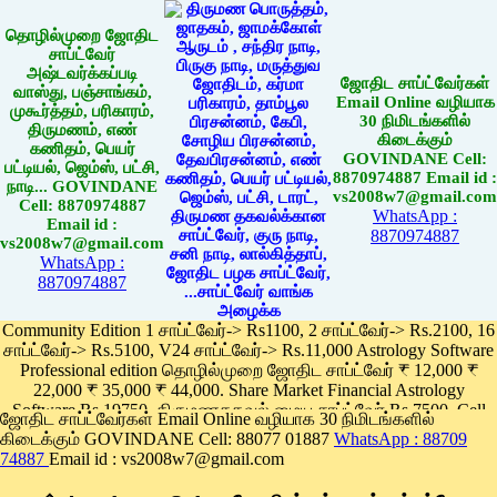
தொழில்முறை ஜோதிட
சாப்ட்வேர்
அஷ்டவர்க்கப்படி
ஜோதிட சாப்ட்வேர்கள்
வாஸ்து, பஞ்சாங்கம்,
Email Online வழியாக
முகூர்த்தம், பரிகாரம்,
30 நிமிடங்களில்
திருமணம், எண்
கிடைக்கும்
கணிதம், பெயர்
GOVINDANE Cell:
பட்டியல், ஜெம்ஸ், பட்சி,
8870974887 Email id :
நாடி... GOVINDANE
vs2008w7@gmail.com
Cell: 8870974887
WhatsApp :
Email id :
8870974887
vs2008w7@gmail.com
WhatsApp :
8870974887
Community Edition 1 சாப்ட்வேர்-> Rs1100, 2 சாப்ட்வேர்-> Rs.2100, 16
சாப்ட்வேர்-> Rs.5100, V24 சாப்ட்வேர்-> Rs.11,000 Astrology Software
Professional edition தொழில்முறை ஜோதிட சாப்ட்வேர் ₹ 12,000 ₹
22,000 ₹ 35,000 ₹ 44,000. Share Market Financial Astrology
Software Rs.19750, திருமணதகவல் மைய சாப்ட்வேர் Rs.7500, Cell
ஜோதிட சாப்ட்வேர்கள் Email Online வழியாக 30 நிமிடங்களில்
Phone App Rs. 1100
கிடைக்கும் GOVINDANE Cell: 88077 01887
WhatsApp : 88709
Pay online
74887
Email id : vs2008w7@gmail.com