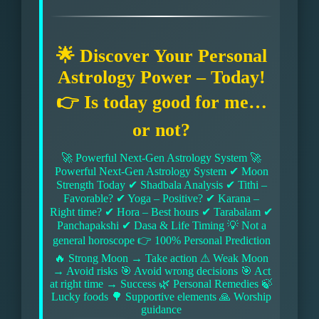
🌟 Discover Your Personal
Astrology Power – Today!
👉 Is today good for me…
or not?
🚀 Powerful Next-Gen Astrology System 🚀
Powerful Next-Gen Astrology System ✔ Moon
Strength Today ✔ Shadbala Analysis ✔ Tithi –
Favorable? ✔ Yoga – Positive? ✔ Karana –
Right time? ✔ Hora – Best hours ✔ Tarabalam ✔
Panchapakshi ✔ Dasa & Life Timing 💡 Not a
general horoscope 👉 100% Personal Prediction
🔥 Strong Moon → Take action ⚠ Weak Moon
→ Avoid risks 🎯 Avoid wrong decisions 🎯 Act
at right time → Success 🌿 Personal Remedies 🍃
Lucky foods 🌳 Supportive elements 🙏 Worship
guidance