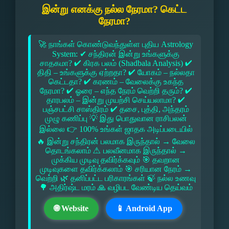
இன்று எனக்கு நல்ல நேரமா? கெட்ட
நேரமா?
🚀 நாங்கள் கொண்டுவந்துள்ள புதிய Astrology
System: ✔ சந்திரன் இன்று உங்களுக்கு
சாதகமா? ✔ கிரக பலம் (Shadbala Analysis) ✔
திதி – உங்களுக்கு ஏற்றதா? ✔ யோகம் – நல்லதா
கெட்டதா? ✔ கரணம் – வேலைக்கு உகந்த
நேரமா? ✔ ஓரை – எந்த நேரம் வெற்றி தரும்? ✔
தாரபலம் – இன்று முயற்சி செய்யலாமா? ✔
பஞ்சபட்சி சாஸ்திரம் ✔ தசை, புத்தி, அந்தரம்
முழு கணிப்பு 💡 இது பொதுவான ராசிபலன்
இல்லை 👉 100% உங்கள் ஜாதக அடிப்படையில்
🔥 இன்று சந்திரன் பலமாக இருந்தால் → வேலை
தொடங்கலாம் ⚠ பலவீனமாக இருந்தால் →
முக்கிய முடிவு தவிர்க்கவும் 🎯 தவறான
முடிவுகளை தவிர்க்கலாம் 🎯 சரியான நேரம் →
வெற்றி 🌿 தனிப்பட்ட பரிகாரங்கள் 🍃 நல்ல உணவு
🌳 அதிர்ஷ்ட மரம் 🙏 வழிபட வேண்டிய தெய்வம்
🌐 Website
📱 Android App