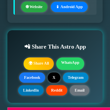
🌐 Website
📱 Android App
📲 Share This Astro App
WhatsApp
🌍 Share All
Facebook
X
Telegram
LinkedIn
Reddit
Email