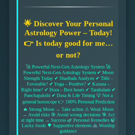
🌟 Discover Your Personal
Astrology Power – Today!
👉 Is today good for me…
or not?
🚀 Powerful Next-Gen Astrology System 🚀
Powerful Next-Gen Astrology System ✔ Moon
Strength Today ✔ Shadbala Analysis ✔ Tithi –
Favorable? ✔ Yoga – Positive? ✔ Karana –
Right time? ✔ Hora – Best hours ✔ Tarabalam ✔
Panchapakshi ✔ Dasa & Life Timing 💡 Not a
general horoscope 👉 100% Personal Prediction
🔥 Strong Moon → Take action ⚠ Weak Moon
→ Avoid risks 🎯 Avoid wrong decisions 🎯 Act
at right time → Success 🌿 Personal Remedies 🍃
Lucky foods 🌳 Supportive elements 🙏 Worship
guidance