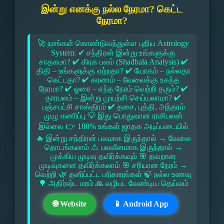
இன்று எனக்கு நல்ல நேரமா? கெட்ட
நேரமா?
🚀 நாங்கள் கொண்டுவந்துள்ள புதிய Astrology
System: ✔ சந்திரன் இன்று உங்களுக்கு
சாதகமா? ✔ கிரக பலம் (Shadbala Analysis) ✔
திதி – உங்களுக்கு ஏற்றதா? ✔ யோகம் – நல்லதா
கெட்டதா? ✔ கரணம் – வேலைக்கு உகந்த
நேரமா? ✔ ஓரை – எந்த நேரம் வெற்றி தரும்? ✔
தாரபலம் – இன்று முயற்சி செய்யலாமா? ✔
பஞ்சபட்சி சாஸ்திரம் ✔ தசை, புத்தி, அந்தரம்
முழு கணிப்பு 💡 இது பொதுவான ராசிபலன்
இல்லை 👉 100% உங்கள் ஜாதக அடிப்படையில்
🔥 இன்று சந்திரன் பலமாக இருந்தால் → வேலை
தொடங்கலாம் ⚠ பலவீனமாக இருந்தால் →
முக்கிய முடிவு தவிர்க்கவும் 🎯 தவறான
முடிவுகளை தவிர்க்கலாம் 🎯 சரியான நேரம் →
வெற்றி 🌿 தனிப்பட்ட பரிகாரங்கள் 🍃 நல்ல உணவு
🌳 அதிர்ஷ்ட மரம் 🙏 வழிபட வேண்டிய தெய்வம்
🌐 Website
📱 Android App