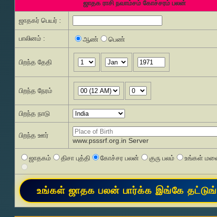
ஜாதக ராசி நவாம்சம் கோச்சரம் பலன்
ஜாதகர் பெயர் :
பாலினம் :
ஆண்
பெண்
பிறந்த தேதி
பிறந்த நேரம்
பிறந்த நாடு
பிறந்த ஊர்
www.psssrf.org.in Server
ஜாதகம்
திசா புத்தி
கோச்சர பலன்
குரு பலம்
உங்கள் மனை