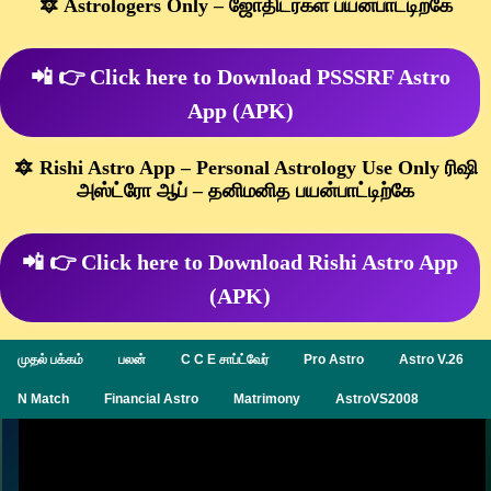
🔯 Astrologers Only – ஜோதிடர்கள் பயன்பாட்டிற்கே
📲 👉 Click here to Download PSSSRF Astro
App (APK)
🔯 Rishi Astro App – Personal Astrology Use Only ரிஷி
அஸ்ட்ரோ ஆப் – தனிமனித பயன்பாட்டிற்கே
📲 👉 Click here to Download Rishi Astro App
(APK)
முதல் பக்கம்
பலன்
C C E சாப்ட்வேர்
Pro Astro
Astro V.26
N Match
Financial Astro
Matrimony
AstroVS2008