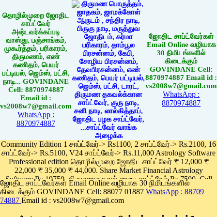
தொழில்முறை ஜோதிட
சாப்ட்வேர்
அஷ்டவர்க்கப்படி
ஜோதிட சாப்ட்வேர்கள்
வாஸ்து, பஞ்சாங்கம்,
Email Online வழியாக
முகூர்த்தம், பரிகாரம்,
30 நிமிடங்களில்
திருமணம், எண்
கிடைக்கும்
கணிதம், பெயர்
GOVINDANE Cell:
பட்டியல், ஜெம்ஸ், பட்சி,
8870974887 Email id :
நாடி... GOVINDANE
vs2008w7@gmail.com
Cell: 8870974887
WhatsApp :
Email id :
8870974887
vs2008w7@gmail.com
WhatsApp :
8870974887
Community Edition 1 சாப்ட்வேர்-> Rs1100, 2 சாப்ட்வேர்-> Rs.2100, 16
சாப்ட்வேர்-> Rs.5100, V24 சாப்ட்வேர்-> Rs.11,000 Astrology Software
Professional edition தொழில்முறை ஜோதிட சாப்ட்வேர் ₹ 12,000 ₹
22,000 ₹ 35,000 ₹ 44,000. Share Market Financial Astrology
Software Rs.19750, திருமணதகவல் மைய சாப்ட்வேர் Rs.7500, Cell
ஜோதிட சாப்ட்வேர்கள் Email Online வழியாக 30 நிமிடங்களில்
Phone App Rs. 1100
கிடைக்கும் GOVINDANE Cell: 88077 01887
WhatsApp : 88709
Pay online
74887
Email id : vs2008w7@gmail.com