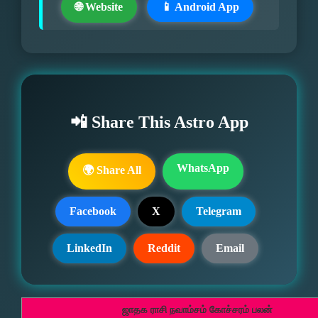
🌐 Website
📱 Android App
📲 Share This Astro App
WhatsApp
🌍 Share All
Facebook
X
Telegram
LinkedIn
Reddit
Email
ஜாதக ராசி நவாம்சம் கோச்சரம் பலன்