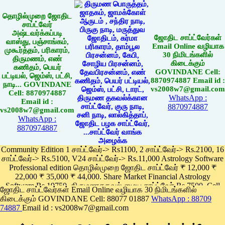
தொழில்முறை ஜோதிட
சாப்ட்வேர்
அஷ்டவர்க்கப்படி
ஜோதிட சாப்ட்வேர்கள்
வாஸ்து, பஞ்சாங்கம்,
Email Online வழியாக
முகூர்த்தம், பரிகாரம்,
30 நிமிடங்களில்
திருமணம், எண்
கிடைக்கும்
கணிதம், பெயர்
GOVINDANE Cell:
பட்டியல், ஜெம்ஸ், பட்சி,
8870974887 Email id :
நாடி... GOVINDANE
vs2008w7@gmail.com
Cell: 8870974887
WhatsApp :
Email id :
8870974887
vs2008w7@gmail.com
WhatsApp :
8870974887
Community Edition 1 சாப்ட்வேர்-> Rs1100, 2 சாப்ட்வேர்-> Rs.2100, 16
சாப்ட்வேர்-> Rs.5100, V24 சாப்ட்வேர்-> Rs.11,000 Astrology Software
Professional edition தொழில்முறை ஜோதிட சாப்ட்வேர் ₹ 12,000 ₹
22,000 ₹ 35,000 ₹ 44,000. Share Market Financial Astrology
Software Rs.19750, திருமணதகவல் மைய சாப்ட்வேர் Rs.7500, Cell
ஜோதிட சாப்ட்வேர்கள் Email Online வழியாக 30 நிமிடங்களில்
Phone App Rs. 1100
கிடைக்கும் GOVINDANE Cell: 88077 01887
WhatsApp : 88709
Pay online
74887
Email id : vs2008w7@gmail.com