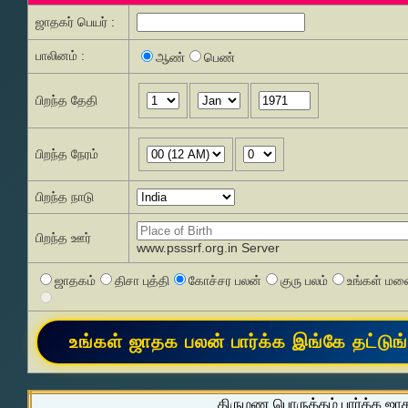
ஜாதகர் பெயர் :
பாலினம் :
ஆண்
பெண்
பிறந்த தேதி
பிறந்த நேரம்
பிறந்த நாடு
பிறந்த ஊர்
www.psssrf.org.in Server
ஜாதகம்
திசா புத்தி
கோச்சர பலன்
குரு பலம்
உங்கள் மனை
திருமண பொருத்தம் பார்க்க ஜா