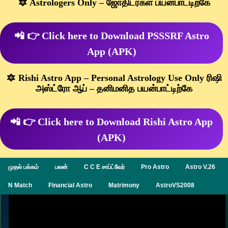
🔯 Astrologers Only – ஜோதிடர்கள் பயன்பாட்டிற்கே
📲 👉 Click here to Download PSSSRF Astro
App (APK)
🔯 Rishi Astro App – Personal Astrology Use Only ரிஷி
அஸ்ட்ரோ ஆப் – தனிமனித பயன்பாட்டிற்கே
📲 👉 Click here to Download Rishi Astro App
(APK)
முதல் பக்கம்
பலன்
C C E சாப்ட்வேர்
Pro Astro
Astro V.26
N Match
Financial Astro
Matrimony
AstroVS2008