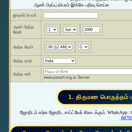
ஆண் பிறப்பு விபரம் இங்கே பதிவு செய்க
ஜாதகர் பெயர் :
ஆண் பிறந்த
தேதி
பிறந்த நேரம்
பிறந்த நாடு
பிறந்த ஊர்
www.psssrf.org.in Server
ஜோதிடம் கற்க ஜோதிட சாப்ட்வேர் கிடைக்கும். WhatsApp :
8870