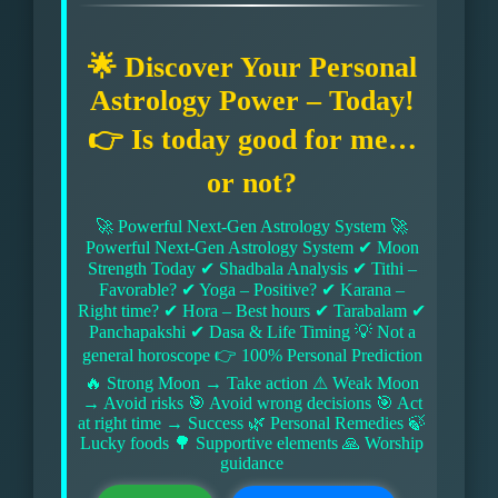
🌟 Discover Your Personal
Astrology Power – Today!
👉 Is today good for me…
or not?
🚀 Powerful Next-Gen Astrology System 🚀
Powerful Next-Gen Astrology System ✔ Moon
Strength Today ✔ Shadbala Analysis ✔ Tithi –
Favorable? ✔ Yoga – Positive? ✔ Karana –
Right time? ✔ Hora – Best hours ✔ Tarabalam ✔
Panchapakshi ✔ Dasa & Life Timing 💡 Not a
general horoscope 👉 100% Personal Prediction
🔥 Strong Moon → Take action ⚠ Weak Moon
→ Avoid risks 🎯 Avoid wrong decisions 🎯 Act
at right time → Success 🌿 Personal Remedies 🍃
Lucky foods 🌳 Supportive elements 🙏 Worship
guidance