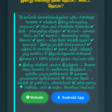
இன்று எனக்கு நல்ல நேரமா? கெட்ட
நேரமா?
🚀 நாங்கள் கொண்டுவந்துள்ள புதிய Astrology
System: ✔ சந்திரன் இன்று உங்களுக்கு
சாதகமா? ✔ கிரக பலம் (Shadbala Analysis) ✔
திதி – உங்களுக்கு ஏற்றதா? ✔ யோகம் – நல்லதா
கெட்டதா? ✔ கரணம் – வேலைக்கு உகந்த
நேரமா? ✔ ஓரை – எந்த நேரம் வெற்றி தரும்? ✔
தாரபலம் – இன்று முயற்சி செய்யலாமா? ✔
பஞ்சபட்சி சாஸ்திரம் ✔ தசை, புத்தி, அந்தரம்
முழு கணிப்பு 💡 இது பொதுவான ராசிபலன்
இல்லை 👉 100% உங்கள் ஜாதக அடிப்படையில்
🔥 இன்று சந்திரன் பலமாக இருந்தால் → வேலை
தொடங்கலாம் ⚠ பலவீனமாக இருந்தால் →
முக்கிய முடிவு தவிர்க்கவும் 🎯 தவறான
முடிவுகளை தவிர்க்கலாம் 🎯 சரியான நேரம் →
வெற்றி 🌿 தனிப்பட்ட பரிகாரங்கள் 🍃 நல்ல உணவு
🌳 அதிர்ஷ்ட மரம் 🙏 வழிபட வேண்டிய தெய்வம்
🌐 Website
📱 Android App