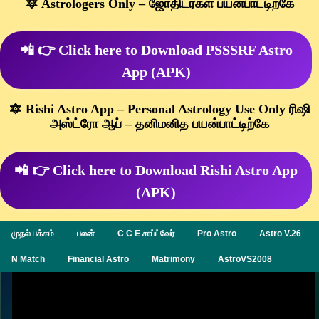
🔯 Astrologers Only – ஜோதிடர்கள் பயன்பாட்டிற்கே
📲 👉 Click here to Download PSSSRF Astro
App (APK)
🔯 Rishi Astro App – Personal Astrology Use Only ரிஷி
அஸ்ட்ரோ ஆப் – தனிமனித பயன்பாட்டிற்கே
📲 👉 Click here to Download Rishi Astro App
(APK)
முதல் பக்கம்
பலன்
C C E சாப்ட்வேர்
Pro Astro
Astro V.26
N Match
Financial Astro
Matrimony
AstroVS2008