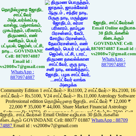
தொழில்முறை ஜோதிட
சாப்ட்வேர்
அஷ்டவர்க்கப்படி
ஜோதிட சாப்ட்வேர்கள்
வாஸ்து, பஞ்சாங்கம்,
Email Online வழியாக
முகூர்த்தம், பரிகாரம்,
30 நிமிடங்களில்
திருமணம், எண்
கிடைக்கும்
கணிதம், பெயர்
GOVINDANE Cell:
பட்டியல், ஜெம்ஸ், பட்சி,
8870974887 Email id :
நாடி... GOVINDANE
vs2008w7@gmail.com
Cell: 8870974887
WhatsApp :
Email id :
8870974887
vs2008w7@gmail.com
WhatsApp :
8870974887
Community Edition 1 சாப்ட்வேர்-> Rs1100, 2 சாப்ட்வேர்-> Rs.2100, 16
சாப்ட்வேர்-> Rs.5100, V24 சாப்ட்வேர்-> Rs.11,000 Astrology Software
Professional edition தொழில்முறை ஜோதிட சாப்ட்வேர் ₹ 12,000 ₹
22,000 ₹ 35,000 ₹ 44,000. Share Market Financial Astrology
Software Rs.19750, திருமணதகவல் மைய சாப்ட்வேர் Rs.7500, Cell
ஜோதிட சாப்ட்வேர்கள் Email Online வழியாக 30 நிமிடங்களில்
Phone App Rs. 1100
கிடைக்கும் GOVINDANE Cell: 88077 01887
WhatsApp : 88709
Pay online
74887
Email id : vs2008w7@gmail.com