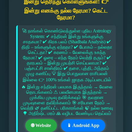
இன்று தெரிந்து கொள்ளுங்கள்! 👉
இன்று எனக்கு நல்ல நேரமா? கெட்ட
நேரமா?
🚀 நாங்கள் கொண்டுவந்துள்ள புதிய Astrology
System: ✔ சந்திரன் இன்று உங்களுக்கு
சாதகமா? ✔ கிரக பலம் (Shadbala Analysis) ✔
திதி – உங்களுக்கு ஏற்றதா? ✔ யோகம் – நல்லதா
கெட்டதா? ✔ கரணம் – வேலைக்கு உகந்த
நேரமா? ✔ ஓரை – எந்த நேரம் வெற்றி தரும்? ✔
தாரபலம் – இன்று முயற்சி செய்யலாமா? ✔
பஞ்சபட்சி சாஸ்திரம் ✔ தசை, புத்தி, அந்தரம்
முழு கணிப்பு 💡 இது பொதுவான ராசிபலன்
இல்லை 👉 100% உங்கள் ஜாதக அடிப்படையில்
🔥 இன்று சந்திரன் பலமாக இருந்தால் → வேலை
தொடங்கலாம் ⚠ பலவீனமாக இருந்தால் →
முக்கிய முடிவு தவிர்க்கவும் 🎯 தவறான
முடிவுகளை தவிர்க்கலாம் 🎯 சரியான நேரம் →
வெற்றி 🌿 தனிப்பட்ட பரிகாரங்கள் 🍃 நல்ல உணவு
🌳 அதிர்ஷ்ட மரம் 🙏 வழிபட வேண்டிய தெய்வம்
🌐 Website
📱 Android App