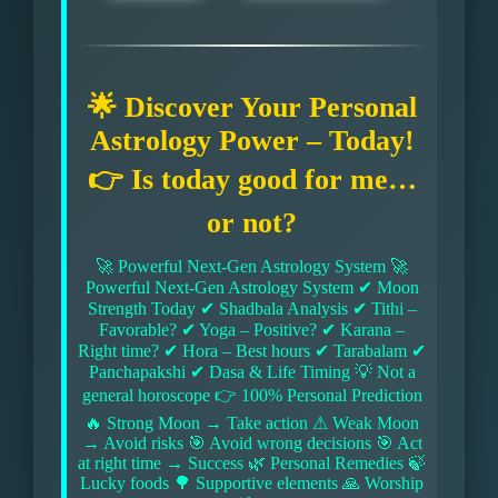
🌟 Discover Your Personal
Astrology Power – Today!
👉 Is today good for me…
or not?
🚀 Powerful Next-Gen Astrology System 🚀
Powerful Next-Gen Astrology System ✔ Moon
Strength Today ✔ Shadbala Analysis ✔ Tithi –
Favorable? ✔ Yoga – Positive? ✔ Karana –
Right time? ✔ Hora – Best hours ✔ Tarabalam ✔
Panchapakshi ✔ Dasa & Life Timing 💡 Not a
general horoscope 👉 100% Personal Prediction
🔥 Strong Moon → Take action ⚠ Weak Moon
→ Avoid risks 🎯 Avoid wrong decisions 🎯 Act
at right time → Success 🌿 Personal Remedies 🍃
Lucky foods 🌳 Supportive elements 🙏 Worship