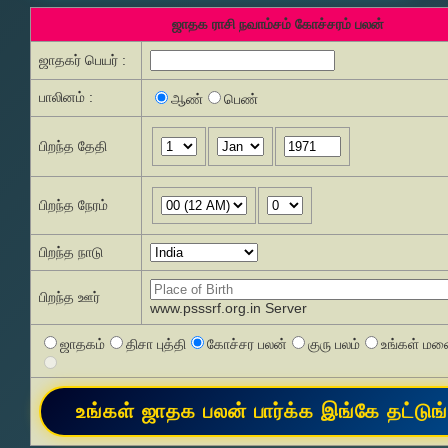
ஜாதக ராசி நவாம்சம் கோச்சரம் பலன்
ஜாதகர் பெயர் :
பாலினம் :
ஆண்
பெண்
பிறந்த தேதி
பிறந்த நேரம்
பிறந்த நாடு
பிறந்த ஊர்
www.psssrf.org.in Server
ஜாதகம்
திசா புத்தி
கோச்சர பலன்
குரு பலம்
உங்கள் மனை