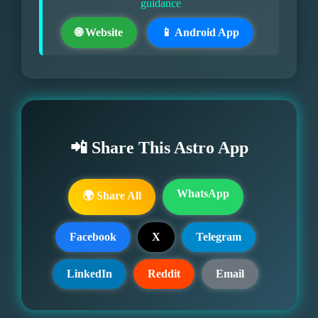
guidance
🌐 Website
📱 Android App
📲 Share This Astro App
WhatsApp
🌍 Share All
Facebook
X
Telegram
LinkedIn
Reddit
Email