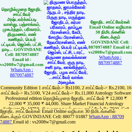
தொழில்முறை ஜோதிட
சாப்ட்வேர்
அஷ்டவர்க்கப்படி
ஜோதிட சாப்ட்வேர்கள்
வாஸ்து, பஞ்சாங்கம்,
Email Online வழியாக
முகூர்த்தம், பரிகாரம்,
30 நிமிடங்களில்
திருமணம், எண்
கிடைக்கும்
கணிதம், பெயர்
GOVINDANE Cell:
பட்டியல், ஜெம்ஸ், பட்சி,
8870974887 Email id :
நாடி... GOVINDANE
vs2008w7@gmail.com
Cell: 8870974887
WhatsApp :
Email id :
8870974887
vs2008w7@gmail.com
WhatsApp :
8870974887
Community Edition 1 சாப்ட்வேர்-> Rs1100, 2 சாப்ட்வேர்-> Rs.2100, 16
சாப்ட்வேர்-> Rs.5100, V24 சாப்ட்வேர்-> Rs.11,000 Astrology Software
Professional edition தொழில்முறை ஜோதிட சாப்ட்வேர் ₹ 12,000 ₹
22,000 ₹ 35,000 ₹ 44,000. Share Market Financial Astrology
Software Rs.19750, திருமணதகவல் மைய சாப்ட்வேர் Rs.7500, Cell
ஜோதிட சாப்ட்வேர்கள் Email Online வழியாக 30 நிமிடங்களில்
Phone App Rs. 1100
கிடைக்கும் GOVINDANE Cell: 88077 01887
WhatsApp : 88709
Pay online
74887
Email id : vs2008w7@gmail.com