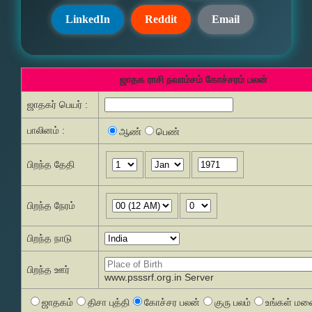
LinkedIn
Reddit
Email
ஜாதக ராசி நவாம்சம் கோச்சரம் பலன்
ஜாதகர் பெயர் :
பாலினம் :
ஆண்
பெண்
பிறந்த தேதி
பிறந்த நேரம்
பிறந்த நாடு
பிறந்த ஊர்
www.psssrf.org.in Server
ஜாதகம்
திசா புத்தி
கோச்சர பலன்
குரு பலம்
உங்கள் மனை