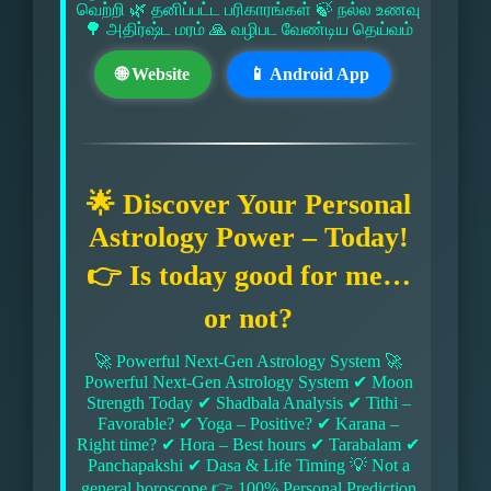
வெற்றி 🌿 தனிப்பட்ட பரிகாரங்கள் 🍃 நல்ல உணவு
🌳 அதிர்ஷ்ட மரம் 🙏 வழிபட வேண்டிய தெய்வம்
🌐 Website
📱 Android App
🌟 Discover Your Personal
Astrology Power – Today!
👉 Is today good for me…
or not?
🚀 Powerful Next-Gen Astrology System 🚀
Powerful Next-Gen Astrology System ✔ Moon
Strength Today ✔ Shadbala Analysis ✔ Tithi –
Favorable? ✔ Yoga – Positive? ✔ Karana –
Right time? ✔ Hora – Best hours ✔ Tarabalam ✔
Panchapakshi ✔ Dasa & Life Timing 💡 Not a
general horoscope 👉 100% Personal Prediction