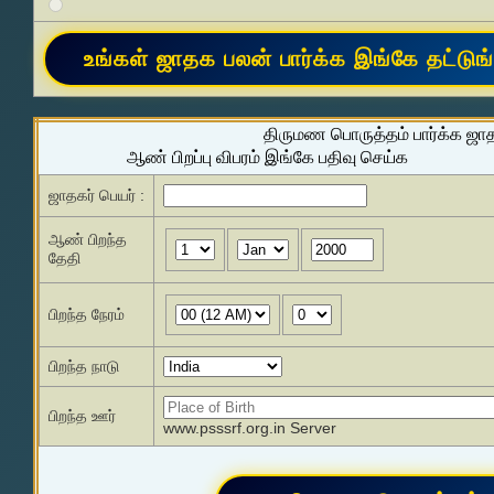
திருமண பொருத்தம் பார்க்க ஜா
ஆண் பிறப்பு விபரம் இங்கே பதிவு செய்க
ஜாதகர் பெயர் :
ஆண் பிறந்த
தேதி
பிறந்த நேரம்
பிறந்த நாடு
பிறந்த ஊர்
www.psssrf.org.in Server