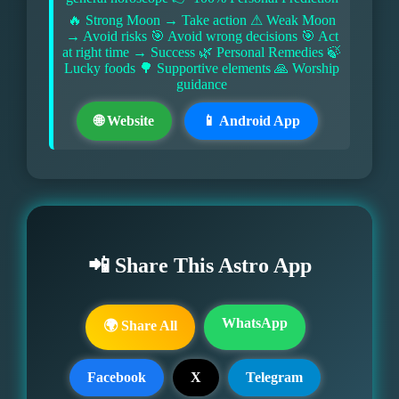
🔥 Strong Moon → Take action ⚠ Weak Moon
→ Avoid risks 🎯 Avoid wrong decisions 🎯 Act
at right time → Success 🌿 Personal Remedies 🍃
Lucky foods 🌳 Supportive elements 🙏 Worship
guidance
🌐 Website
📱 Android App
📲 Share This Astro App
WhatsApp
🌍 Share All
Facebook
X
Telegram