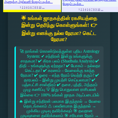
ஆணுக்கு அஸ்வனி மேலும் படிக்க...
மேலும் படிக்க...
1
2
3
4
5
6
7
8
9
10
...
1
2
3
4
5
6
7
8
9
10
...
🌟 உங்கள் ஜாதகத்தின் ரகசியத்தை
இன்று தெரிந்து கொள்ளுங்கள்! 👉
இன்று எனக்கு நல்ல நேரமா? கெட்ட
நேரமா?
🚀 நாங்கள் கொண்டுவந்துள்ள புதிய Astrology
System: ✔ சந்திரன் இன்று உங்களுக்கு
சாதகமா? ✔ கிரக பலம் (Shadbala Analysis) ✔
திதி – உங்களுக்கு ஏற்றதா? ✔ யோகம் – நல்லதா
கெட்டதா? ✔ கரணம் – வேலைக்கு உகந்த
நேரமா? ✔ ஓரை – எந்த நேரம் வெற்றி தரும்? ✔
தாரபலம் – இன்று முயற்சி செய்யலாமா? ✔
பஞ்சபட்சி சாஸ்திரம் ✔ தசை, புத்தி, அந்தரம்
முழு கணிப்பு 💡 இது பொதுவான ராசிபலன்
இல்லை 👉 100% உங்கள் ஜாதக அடிப்படையில்
🔥 இன்று சந்திரன் பலமாக இருந்தால் → வேலை
தொடங்கலாம் ⚠ பலவீனமாக இருந்தால் →
முக்கிய முடிவு தவிர்க்கவும் 🎯 தவறான
முடிவுகளை தவிர்க்கலாம் 🎯 சரியான நேரம் →