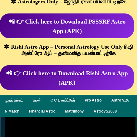
🔯 Astrologers Only – ஜோதிடர்கள் பயன்பாட்டிற்கே
📲 👉 Click here to Download PSSSRF Astro
App (APK)
🔯 Rishi Astro App – Personal Astrology Use Only ரிஷி
அஸ்ட்ரோ ஆப் – தனிமனித பயன்பாட்டிற்கே
📲 👉 Click here to Download Rishi Astro App
(APK)
முதல் பக்கம்
பலன்
C C E சாப்ட்வேர்
Pro Astro
Astro V.26
N Match
Financial Astro
Matrimony
AstroVS2008