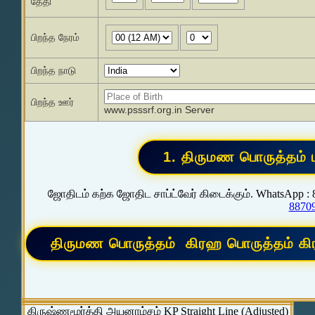
தேதி
பிறந்த நேரம்
பிறந்த நாடு
பிறந்த ஊர்
www.psssrf.org.in Server
ஜோதிடம் கற்க ஜோதிட சாப்ட்வேர் கிடைக்கும். WhatsApp :
8870
கிருஷ்ணமூர்த்தி அயனாம்சம் KP Straight Line (Adjusted)