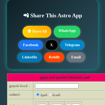
📲 Share This Astro App
WhatsApp
🌍 Share All
Facebook
X
Telegram
LinkedIn
Reddit
Email
ஜாதக ராசி நவாம்சம் கோச்சரம் பலன்
ஜாதகர் பெயர் :
பாலினம் :
ஆண்
பெண்