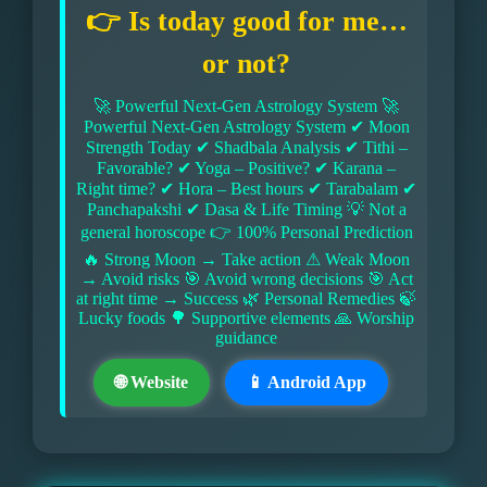
👉 Is today good for me…
or not?
🚀 Powerful Next-Gen Astrology System 🚀
Powerful Next-Gen Astrology System ✔ Moon
Strength Today ✔ Shadbala Analysis ✔ Tithi –
Favorable? ✔ Yoga – Positive? ✔ Karana –
Right time? ✔ Hora – Best hours ✔ Tarabalam ✔
Panchapakshi ✔ Dasa & Life Timing 💡 Not a
general horoscope 👉 100% Personal Prediction
🔥 Strong Moon → Take action ⚠ Weak Moon
→ Avoid risks 🎯 Avoid wrong decisions 🎯 Act
at right time → Success 🌿 Personal Remedies 🍃
Lucky foods 🌳 Supportive elements 🙏 Worship
guidance
🌐 Website
📱 Android App