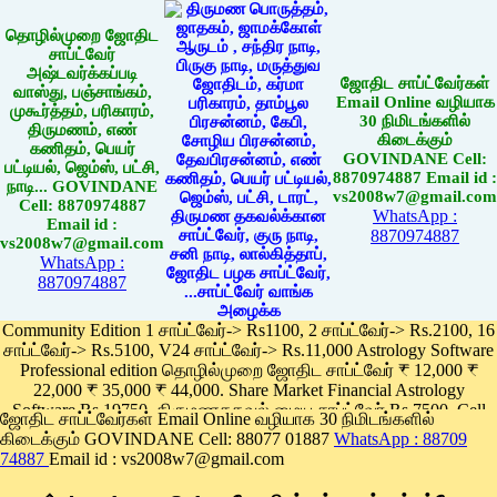
தொழில்முறை ஜோதிட
சாப்ட்வேர்
அஷ்டவர்க்கப்படி
ஜோதிட சாப்ட்வேர்கள்
வாஸ்து, பஞ்சாங்கம்,
Email Online வழியாக
முகூர்த்தம், பரிகாரம்,
30 நிமிடங்களில்
திருமணம், எண்
கிடைக்கும்
கணிதம், பெயர்
GOVINDANE Cell:
பட்டியல், ஜெம்ஸ், பட்சி,
8870974887 Email id :
நாடி... GOVINDANE
vs2008w7@gmail.com
Cell: 8870974887
WhatsApp :
Email id :
8870974887
vs2008w7@gmail.com
WhatsApp :
8870974887
Community Edition 1 சாப்ட்வேர்-> Rs1100, 2 சாப்ட்வேர்-> Rs.2100, 16
சாப்ட்வேர்-> Rs.5100, V24 சாப்ட்வேர்-> Rs.11,000 Astrology Software
Professional edition தொழில்முறை ஜோதிட சாப்ட்வேர் ₹ 12,000 ₹
22,000 ₹ 35,000 ₹ 44,000. Share Market Financial Astrology
Software Rs.19750, திருமணதகவல் மைய சாப்ட்வேர் Rs.7500, Cell
ஜோதிட சாப்ட்வேர்கள் Email Online வழியாக 30 நிமிடங்களில்
Phone App Rs. 1100
கிடைக்கும் GOVINDANE Cell: 88077 01887
WhatsApp : 88709
Pay online
74887
Email id : vs2008w7@gmail.com