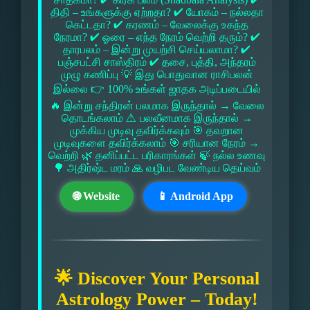
திதி – உங்களுக்கு ஏற்றதா? ✔ யோகம் – நல்லதா
கெட்டதா? ✔ கரணம் – வேலைக்கு உகந்த
நேரமா? ✔ ஓரை – எந்த நேரம் வெற்றி தரும்? ✔
தாரபலம் – இன்று முயற்சி செய்யலாமா? ✔
பஞ்சபட்சி சாஸ்திரம் ✔ தசை, புத்தி, அந்தரம்
முழு கணிப்பு 💡 இது பொதுவான ராசிபலன்
இல்லை 👉 100% உங்கள் ஜாதக அடிப்படையில்
🔥 இன்று சந்திரன் பலமாக இருந்தால் → வேலை
தொடங்கலாம் ⚠ பலவீனமாக இருந்தால் →
முக்கிய முடிவு தவிர்க்கவும் 🎯 தவறான
முடிவுகளை தவிர்க்கலாம் 🎯 சரியான நேரம் →
வெற்றி 🌿 தனிப்பட்ட பரிகாரங்கள் 🍃 நல்ல உணவு
🌳 அதிர்ஷ்ட மரம் 🙏 வழிபட வேண்டிய தெய்வம்
🌐 Website
📱 Android App
🌟 Discover Your Personal
Astrology Power – Today!