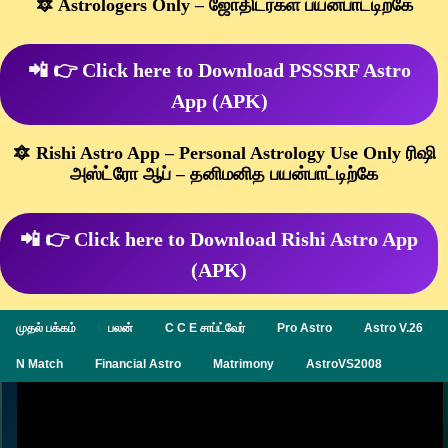
🔯 Astrologers Only – ஜோதிடர்கள் பயன்பாட்டிற்கே
📲 👉 Click here to Download PSSSRF Astro
App (APK)
🔯 Rishi Astro App – Personal Astrology Use Only ரிஷி
அஸ்ட்ரோ ஆப் – தனிமனித பயன்பாட்டிற்கே
📲 👉 Click here to Download Rishi Astro App
(APK)
முதல் பக்கம்
பலன்
C C E சாப்ட்வேர்
Pro Astro
Astro V.26
N Match
Financial Astro
Matrimony
AstroVS2008