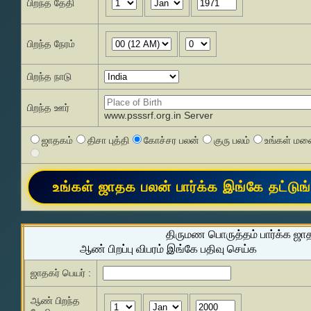
பிறந்த தேதி
பிறந்த நேரம்
பிறந்த நாடு
பிறந்த ஊர்
www.psssrf.org.in Server
ஜாதகம்
திசா புத்தி
கோச்சர பலன்
குரு பலம்
உங்கள் மனை
திருமண பொருத்தம் பார்க்க ஜா
ஆண் பிறப்பு விபரம் இங்கே பதிவு செய்க
ஜாதகர் பெயர் :
ஆண் பிறந்த