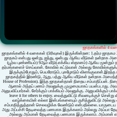
ஜாதகங்களில் 4 வ
ஜாதகங்களில் 4 வகைகள் (பிரிவுகள்) இருக்கின்றன: 1.தர்ம ஜாதகம
ஜாதகம் என்பது ஒன்று, ஐந்து, ஒன்பது ஆகிய வீடுகள் நன்றாக அமைய
(பூர்வ புண்ணியம்) 9ஆம் வீடு(பாக்கிய ஸ்தானம்) ஆகிய மூன்றும
தர்மங்களைச் செய்வான். கோவில் கட்டுவான் அல்லது கோவில்களுக்க
இருக்கும்போதும், பெயரோடும், புகழோடும் விளங்குவான்.இறந்த ப
ஜாதகத்தில் இரண்டு, ஆறு, பத்து ஆகிய வீடுகள் நன்றாக அமைந்திருக
House of Profession). இந்த ஜாதகன்தான் நிறைய சம்பாதிப்பன். நிற
ஆனால் அந்தப் பணம் அவனுக்கு முழுமையாகப் பயன்படாது. அவன
அனுபவிப்பார்கள். சேர்க்கும் பாக்கியம் அவனுக்கு. அனுபவிக்கும் பாக்
leave it for others to enjoy. வைத்துவிட்டு சிவனடிக்குச் சென்
வாழ்க்கையின் எல்லா இன்பங்களையும் ருசித்துவிட்டு அல்லது ஒ
சம்பாதித்துத்தான் செலவழிக்க வேண்டும் என்பதில்லை. யாரு
அது அப்பச்சி தேடிவைத்த பணமாக இருக்கலாம் அல்லது அய்யா தேடி
அல்லது அம்மான் தேடிவைத்த பணமாக இருக்கலாம். அம்மான் 