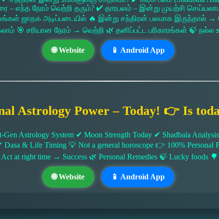
 எந்த நேரம் வெற்றி தரும்? ✔ தாரபலம் – இன்று முயற்சி செய்யலாமா?
ங்கள் ஜாதக அடிப்படையில் 🔥 இன்று சந்திரன் பலமாக இருந்தால்
கலாம் 🎯 சரியான நேரம் → வெற்றி 🌿 தனிப்பட்ட பரிகாரங்கள் 🍃 நல்
🌐 Website
📱 Android App
nal Astrology Power – Today! 👉 Is tod
-Gen Astrology System ✔ Moon Strength Today ✔ Shadbala Analysis ✔
✔ Dasa & Life Timing 💡 Not a general horoscope 👉 100% Persona
 Act at right time → Success 🌿 Personal Remedies 🍃 Lucky foods 🌳
🌐 Website
📱 Android App