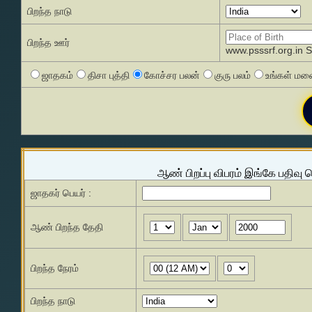
பிறந்த நாடு
பிறந்த ஊர்
www.psssrf.org.in 
ஜாதகம்
திசா புத்தி
கோச்சர பலன்
குரு பலம்
உங்கள் மனை
ஆண் பிறப்பு விபரம் இங்கே பதிவு 
ஜாதகர் பெயர் :
ஆண் பிறந்த தேதி
பிறந்த நேரம்
பிறந்த நாடு