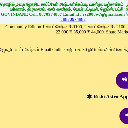
தொழில்முறை ஜோதிட சாப்ட்வேர் அஷ்டவர்க்கப்படி வாஸ்து, பஞ்சாங்கம், மு
பரிகாரம், திருமணம், எண் கணிதம், பெயர் பட்டியல், ஜெம்ஸ், பட்சி, நா
GOVINDANE Cell: 8870974887 Email id : vs2008w7@gmail.com
: 8870974887
Community Edition 1 சாப்ட்வேர்-> Rs1100, 2 சாப்ட்வேர்-> Rs.2100,
22,000 ₹ 35,000 ₹ 44,000. Share Mark
ஜோதிட சாப்ட்வேர்கள் Email Online வழியாக 30 நிமிடங்களில் கிடை
📲
🔯 Rishi Astro Ap
