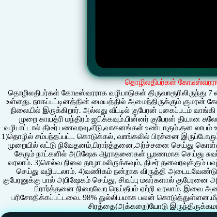
தொழிலதிபர்கள் கோடீஸ்வரரா
தொழிலதிபர்கள் கோடீஸ்வரராக வழிபாடுகள் திருவாரூரிலிருந்து 7
உள்ளது. நாகப்பட்டினத்தின் மையத்தில் அமைந்திருக்கும் குமரன் க
நிலையில் இருக்கிறார். அல்லது வீட்டில் குபேரன் புகைப்படம் வா
முறை காயத்ரி மந்திரம் ஜபிக்கவும்.பின்னர் குபேரன் தியான சுல
வழிபாட்டால் திடீர் பணவரவு,வீடு,வாகனங்கள் உண்டாகும்.தன லாபம் உண
1)தொழில் சம்பந்தப்பட்ட கொடுக்கல், வாங்கலில் பிரச்னை இருப்போரு
முறையில் லட்டு நிவேதனம்,பிரார்த்தனை,அர்ச்சனை செய்து கொள்ள 
சேரும் நாட்களில் அபிஷேக ஆராதனைகள் பூரணமாக செய்து சுவர
வரலாம். 3)செல்வ நிலை தாழாமலிருக்கவும், திடீர் தனவரவுக்கும் ப
செய்து வழிபடலாம். 4)வணிகம் நன்றாக விருத்தி அடையவேண்டும
குபேரனுக்கு பால் அபிஷேகம் செய்து, சிவப்பு மலர்களால் குபேரனை 
பிரார்த்தனை நிறைவேற நெய்தீபம் ஏற்றி வரலாம். இவை 
பரிசோதிக்கப்பட்டவை. 98% துல்லியமாக பலன் கொடுத்துள்ளன.மீதி
சிரத்தை(அக்கறை)யோடு இருந்திருக்கமாட