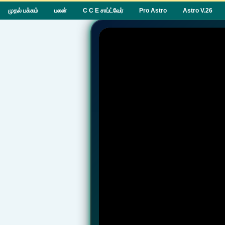
முதல் பக்கம்
பலன்
C C E சாப்ட்வேர்
Pro Astro
Astro V.26