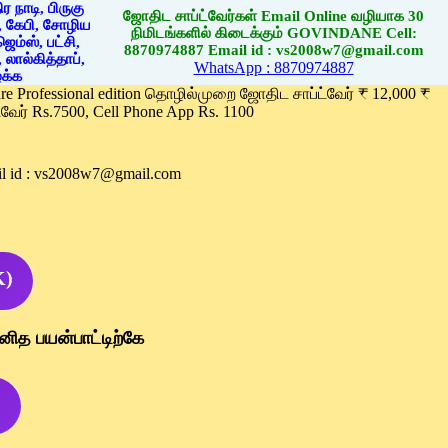
ஜோதிட சாப்ட்வேர்கள் Email Online வழியாக 30
நிமிடங்களில் கிடைக்கும் GOVINDANE Cell:
8870974887 Email id : vs2008w7@gmail.com
WhatsApp : 8870974887
ware Professional edition தொழில்முறை ஜோதிட சாப்ட்வேர் ₹ 12,000 ₹
வேர் Rs.7500, Cell Phone App Rs. 1100
l id : vs2008w7@gmail.com
K)
னித பயன்பாட்டிற்கே
)