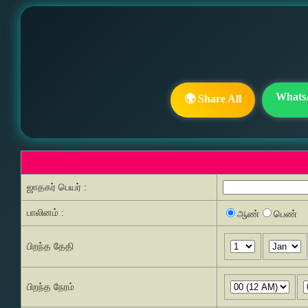
Whats
🌍 Share All
ஜாதகர் பெயர் :
பாலினம் :
ஆண்
பெண்
பிறந்த தேதி
பிறந்த நேரம்