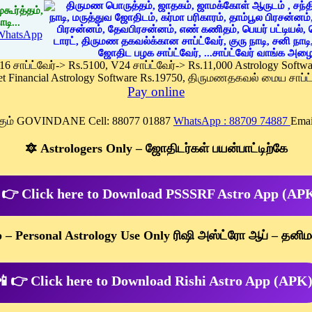
கூர்த்தம்,
டி...
WhatsApp
 16 சாப்ட்வேர்-> Rs.5100, V24 சாப்ட்வேர்-> Rs.11,000 Astrology Soft
et Financial Astrology Software Rs.19750, திருமணதகவல் மைய சாப்ட்
Pay online
க்கும் GOVINDANE Cell: 88077 01887
WhatsApp : 88709 74887
Emai
🔯 Astrologers Only – ஜோதிடர்கள் பயன்பாட்டிற்கே
 👉 Click here to Download PSSSRF Astro App (AP
p – Personal Astrology Use Only ரிஷி அஸ்ட்ரோ ஆப் – தனிம
 👉 Click here to Download Rishi Astro App (APK