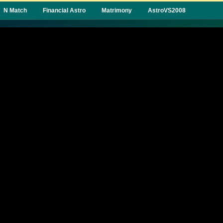
N Match
Financial Astro
Matrimony
AstroVS2008