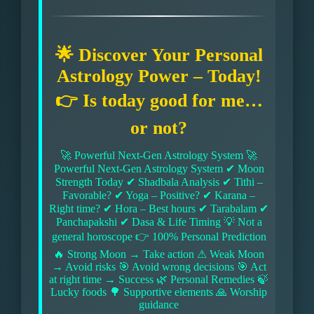
🌟 Discover Your Personal
Astrology Power – Today!
👉 Is today good for me…
or not?
🚀 Powerful Next-Gen Astrology System 🚀
Powerful Next-Gen Astrology System ✔ Moon
Strength Today ✔ Shadbala Analysis ✔ Tithi –
Favorable? ✔ Yoga – Positive? ✔ Karana –
Right time? ✔ Hora – Best hours ✔ Tarabalam ✔
Panchapakshi ✔ Dasa & Life Timing 💡 Not a
general horoscope 👉 100% Personal Prediction
🔥 Strong Moon → Take action ⚠ Weak Moon
→ Avoid risks 🎯 Avoid wrong decisions 🎯 Act
at right time → Success 🌿 Personal Remedies 🍃
Lucky foods 🌳 Supportive elements 🙏 Worship
guidance