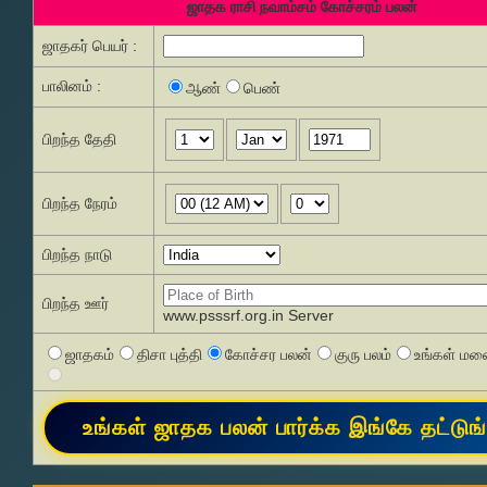
ஜாதக ராசி நவாம்சம் கோச்சரம் பலன்
ஜாதகர் பெயர் :
பாலினம் :
ஆண்
பெண்
பிறந்த தேதி
பிறந்த நேரம்
பிறந்த நாடு
பிறந்த ஊர்
www.psssrf.org.in Server
ஜாதகம்
திசா புத்தி
கோச்சர பலன்
குரு பலம்
உங்கள் மனை