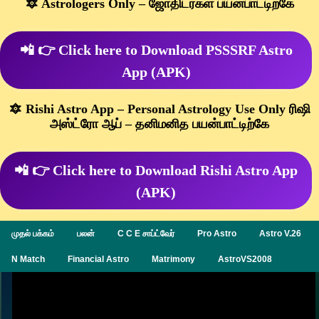
🔯 Astrologers Only – ஜோதிடர்கள் பயன்பாட்டிற்கே
📲 👉 Click here to Download PSSSRF Astro
App (APK)
🔯 Rishi Astro App – Personal Astrology Use Only ரிஷி
அஸ்ட்ரோ ஆப் – தனிமனித பயன்பாட்டிற்கே
📲 👉 Click here to Download Rishi Astro App
(APK)
முதல் பக்கம்
பலன்
C C E சாப்ட்வேர்
Pro Astro
Astro V.26
N Match
Financial Astro
Matrimony
AstroVS2008