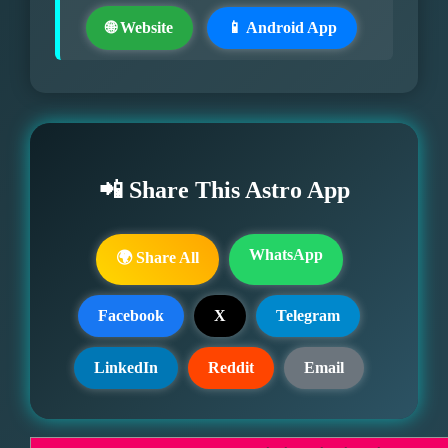
🌐 Website
📱 Android App
📲 Share This Astro App
WhatsApp
🌍 Share All
Facebook
X
Telegram
LinkedIn
Reddit
Email