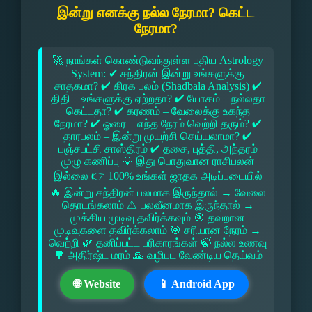
இன்று எனக்கு நல்ல நேரமா? கெட்ட
நேரமா?
🚀 நாங்கள் கொண்டுவந்துள்ள புதிய Astrology
System: ✔ சந்திரன் இன்று உங்களுக்கு
சாதகமா? ✔ கிரக பலம் (Shadbala Analysis) ✔
திதி – உங்களுக்கு ஏற்றதா? ✔ யோகம் – நல்லதா
கெட்டதா? ✔ கரணம் – வேலைக்கு உகந்த
நேரமா? ✔ ஓரை – எந்த நேரம் வெற்றி தரும்? ✔
தாரபலம் – இன்று முயற்சி செய்யலாமா? ✔
பஞ்சபட்சி சாஸ்திரம் ✔ தசை, புத்தி, அந்தரம்
முழு கணிப்பு 💡 இது பொதுவான ராசிபலன்
இல்லை 👉 100% உங்கள் ஜாதக அடிப்படையில்
🔥 இன்று சந்திரன் பலமாக இருந்தால் → வேலை
தொடங்கலாம் ⚠ பலவீனமாக இருந்தால் →
முக்கிய முடிவு தவிர்க்கவும் 🎯 தவறான
முடிவுகளை தவிர்க்கலாம் 🎯 சரியான நேரம் →
வெற்றி 🌿 தனிப்பட்ட பரிகாரங்கள் 🍃 நல்ல உணவு
🌳 அதிர்ஷ்ட மரம் 🙏 வழிபட வேண்டிய தெய்வம்
🌐 Website
📱 Android App