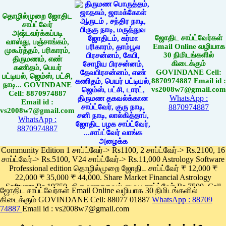
தொழில்முறை ஜோதிட
சாப்ட்வேர்
அஷ்டவர்க்கப்படி
ஜோதிட சாப்ட்வேர்கள்
வாஸ்து, பஞ்சாங்கம்,
Email Online வழியாக
முகூர்த்தம், பரிகாரம்,
30 நிமிடங்களில்
திருமணம், எண்
கிடைக்கும்
கணிதம், பெயர்
GOVINDANE Cell:
பட்டியல், ஜெம்ஸ், பட்சி,
8870974887 Email id :
நாடி... GOVINDANE
vs2008w7@gmail.com
Cell: 8870974887
WhatsApp :
Email id :
8870974887
vs2008w7@gmail.com
WhatsApp :
8870974887
Community Edition 1 சாப்ட்வேர்-> Rs1100, 2 சாப்ட்வேர்-> Rs.2100, 16
சாப்ட்வேர்-> Rs.5100, V24 சாப்ட்வேர்-> Rs.11,000 Astrology Software
Professional edition தொழில்முறை ஜோதிட சாப்ட்வேர் ₹ 12,000 ₹
22,000 ₹ 35,000 ₹ 44,000. Share Market Financial Astrology
Software Rs.19750, திருமணதகவல் மைய சாப்ட்வேர் Rs.7500, Cell
ஜோதிட சாப்ட்வேர்கள் Email Online வழியாக 30 நிமிடங்களில்
Phone App Rs. 1100
கிடைக்கும் GOVINDANE Cell: 88077 01887
WhatsApp : 88709
Pay online
74887
Email id : vs2008w7@gmail.com