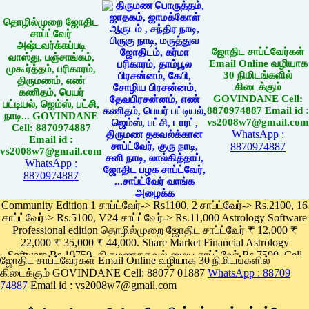
தொழில்முறை ஜோதிட
சாப்ட்வேர்
அஷ்டவர்க்கப்படி
ஜோதிட சாப்ட்வேர்கள்
வாஸ்து, பஞ்சாங்கம்,
Email Online வழியாக
முகூர்த்தம், பரிகாரம்,
30 நிமிடங்களில்
திருமணம், எண்
கிடைக்கும்
கணிதம், பெயர்
GOVINDANE Cell:
பட்டியல், ஜெம்ஸ், பட்சி,
8870974887 Email id :
நாடி... GOVINDANE
vs2008w7@gmail.com
Cell: 8870974887
WhatsApp :
Email id :
8870974887
vs2008w7@gmail.com
WhatsApp :
8870974887
Community Edition 1 சாப்ட்வேர்-> Rs1100, 2 சாப்ட்வேர்-> Rs.2100, 16
சாப்ட்வேர்-> Rs.5100, V24 சாப்ட்வேர்-> Rs.11,000 Astrology Software
Professional edition தொழில்முறை ஜோதிட சாப்ட்வேர் ₹ 12,000 ₹
22,000 ₹ 35,000 ₹ 44,000. Share Market Financial Astrology
Software Rs.19750, திருமணதகவல் மைய சாப்ட்வேர் Rs.7500, Cell
ஜோதிட சாப்ட்வேர்கள் Email Online வழியாக 30 நிமிடங்களில்
Phone App Rs. 1100
கிடைக்கும் GOVINDANE Cell: 88077 01887
WhatsApp : 88709
Pay online
74887
Email id : vs2008w7@gmail.com