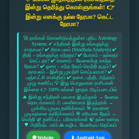
இன்று தெரிந்து கொள்ளுங்கள்! 👉
இன்று எனக்கு நல்ல நேரமா? கெட்ட
நேரமா?
🚀 நாங்கள் கொண்டுவந்துள்ள புதிய Astrology
System: ✔ சந்திரன் இன்று உங்களுக்கு
சாதகமா? ✔ கிரக பலம் (Shadbala Analysis) ✔
திதி – உங்களுக்கு ஏற்றதா? ✔ யோகம் – நல்லதா
கெட்டதா? ✔ கரணம் – வேலைக்கு உகந்த
நேரமா? ✔ ஓரை – எந்த நேரம் வெற்றி தரும்? ✔
தாரபலம் – இன்று முயற்சி செய்யலாமா? ✔
பஞ்சபட்சி சாஸ்திரம் ✔ தசை, புத்தி, அந்தரம்
முழு கணிப்பு 💡 இது பொதுவான ராசிபலன்
இல்லை 👉 100% உங்கள் ஜாதக அடிப்படையில்
🔥 இன்று சந்திரன் பலமாக இருந்தால் → வேலை
தொடங்கலாம் ⚠ பலவீனமாக இருந்தால் →
முக்கிய முடிவு தவிர்க்கவும் 🎯 தவறான
முடிவுகளை தவிர்க்கலாம் 🎯 சரியான நேரம் →
வெற்றி 🌿 தனிப்பட்ட பரிகாரங்கள் 🍃 நல்ல உணவு
🌳 அதிர்ஷ்ட மரம் 🙏 வழிபட வேண்டிய தெய்வம்
🌐 Website
📱 Android App