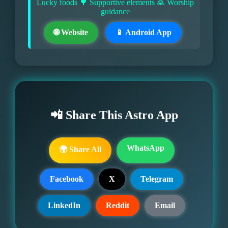
Lucky foods 🌳 Supportive elements 🙏 Worship
guidance
🌐 Website
📱 Android App
📲 Share This Astro App
WhatsApp
🌍 Share All
Facebook
X
Telegram
LinkedIn
Reddit
Email