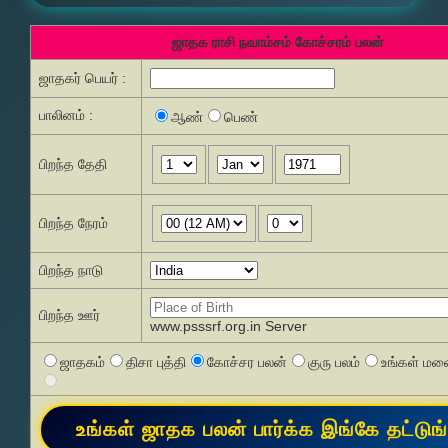
ஜாதக ராசி நவாம்சம் கோச்சரம் பலன்
ஜாதகர் பெயர் :
பாலினம் :
ஆண்
பெண்
பிறந்த தேதி
பிறந்த நேரம்
பிறந்த நாடு
பிறந்த ஊர்
www.psssrf.org.in Server
ஜாதகம்
திசா புத்தி
கோச்சர பலன்
குரு பலம்
உங்கள் மனை