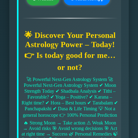
🌟 Discover Your Personal
Astrology Power – Today!
👉 Is today good for me…
or not?
🚀 Powerful Next-Gen Astrology System 🚀
Powerful Next-Gen Astrology System ✔ Moon
Strength Today ✔ Shadbala Analysis ✔ Tithi –
Favorable? ✔ Yoga – Positive? ✔ Karana –
Right time? ✔ Hora – Best hours ✔ Tarabalam ✔
Panchapakshi ✔ Dasa & Life Timing 💡 Not a
general horoscope 👉 100% Personal Prediction
🔥 Strong Moon → Take action ⚠ Weak Moon
→ Avoid risks 🎯 Avoid wrong decisions 🎯 Act
at right time → Success 🌿 Personal Remedies 🍃