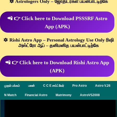
🔯 Astrologers Only – ஜோதிடர்கள் பயன்பாட்டிற்கே
📲 👉 Click here to Download PSSSRF Astro
App (APK)
🔯 Rishi Astro App – Personal Astrology Use Only ரிஷி
அஸ்ட்ரோ ஆப் – தனிமனித பயன்பாட்டிற்கே
📲 👉 Click here to Download Rishi Astro App
(APK)
முதல் பக்கம்
பலன்
C C E சாப்ட்வேர்
Pro Astro
Astro V.26
N Match
Financial Astro
Matrimony
AstroVS2008