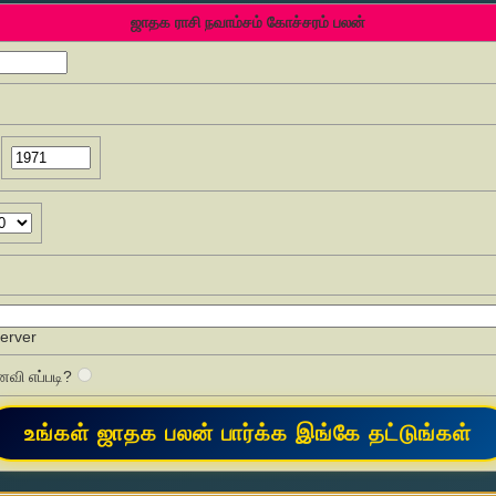
ஜாதக ராசி நவாம்சம் கோச்சரம் பலன்
Server
வி எப்படி?