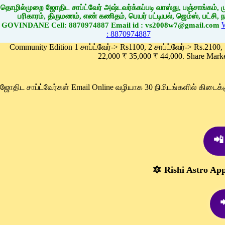
தொழில்முறை ஜோதிட சாப்ட்வேர் அஷ்டவர்க்கப்படி வாஸ்து, பஞ்சாங்கம், மு
பரிகாரம், திருமணம், எண் கணிதம், பெயர் பட்டியல், ஜெம்ஸ், பட்சி, நா
GOVINDANE Cell: 8870974887 Email id : vs2008w7@gmail.com
: 8870974887
Community Edition 1 சாப்ட்வேர்-> Rs1100, 2 சாப்ட்வேர்-> Rs.2100,
22,000 ₹ 35,000 ₹ 44,000. Share Mark
ஜோதிட சாப்ட்வேர்கள் Email Online வழியாக 30 நிமிடங்களில் கிடை
📲
🔯 Rishi Astro Ap
