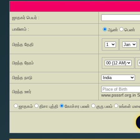
ஜாதகர் பெயர் :
பாலினம் :
ஆண்
பெண்
பிறந்த தேதி
பிறந்த நேரம்
பிறந்த நாடு
பிறந்த ஊர்
www.psssrf.org.in 
ஜாதகம்
திசா புத்தி
கோச்சர பலன்
குரு பலம்
உங்கள் மனை