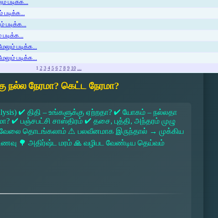
் படிக்க...
 படிக்க...
் படிக்க...
படிக்க...
ேலும் படிக்க...
ேலும் படிக்க...
1
2
3
4
5
6
7
8
9
10
...
ு நல்ல நேரமா? கெட்ட நேரமா?
lysis) ✔ திதி – உங்களுக்கு ஏற்றதா? ✔ யோகம் – நல்லதா
 ✔ பஞ்சபட்சி சாஸ்திரம் ✔ தசை, புத்தி, அந்தரம் முழு
 → வேலை தொடங்கலாம் ⚠ பலவீனமாக இருந்தால் → முக்கிய
ல உணவு 🌳 அதிர்ஷ்ட மரம் 🙏 வழிபட வேண்டிய தெய்வம்