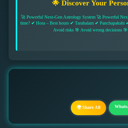
🌟 Discover Your Perso
🚀 Powerful Next-Gen Astrology System 🚀 Powerful Next
time? ✔ Hora – Best hours ✔ Tarabalam ✔ Panchapakshi 
Avoid risks 🎯 Avoid wrong decisions 🎯
Whats
🌍 Share All