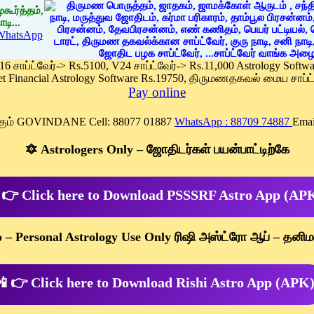
கூர்த்தம்,
டி...
WhatsApp
 16 சாப்ட்வேர்-> Rs.5100, V24 சாப்ட்வேர்-> Rs.11,000 Astrology Soft
et Financial Astrology Software Rs.19750, திருமணதகவல் மைய சாப்ட்
Pay online
க்கும் GOVINDANE Cell: 88077 01887
WhatsApp : 88709 74887
Emai
🔯 Astrologers Only – ஜோதிடர்கள் பயன்பாட்டிற்கே
 👉 Click here to Download PSSSRF Astro App (AP
p – Personal Astrology Use Only ரிஷி அஸ்ட்ரோ ஆப் – தனிம
 👉 Click here to Download Rishi Astro App (APK