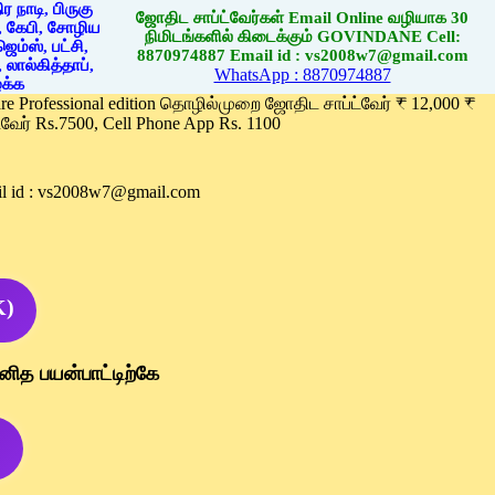
ஜோதிட சாப்ட்வேர்கள் Email Online வழியாக 30
நிமிடங்களில் கிடைக்கும் GOVINDANE Cell:
8870974887 Email id : vs2008w7@gmail.com
WhatsApp : 8870974887
ware Professional edition தொழில்முறை ஜோதிட சாப்ட்வேர் ₹ 12,000 ₹
வேர் Rs.7500, Cell Phone App Rs. 1100
l id : vs2008w7@gmail.com
K)
னித பயன்பாட்டிற்கே
)