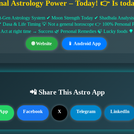
nal Astrology Power – Today! 👉 Is tod
-Gen Astrology System ✔ Moon Strength Today ✔ Shadbala Analysis ✔
✔ Dasa & Life Timing 💡 Not a general horoscope 👉 100% Persona
 Act at right time → Success 🌿 Personal Remedies 🍃 Lucky foods 🌳
🌐 Website
📱 Android App
📲 Share This Astro App
App
Facebook
X
Telegram
LinkedIn