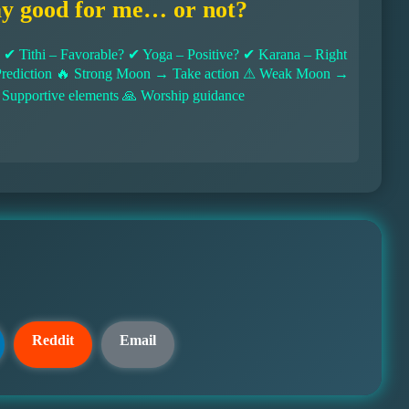
ay good for me… or not?
 Tithi – Favorable? ✔ Yoga – Positive? ✔ Karana – Right
l Prediction 🔥 Strong Moon → Take action ⚠ Weak Moon →
 Supportive elements 🙏 Worship guidance
Reddit
Email