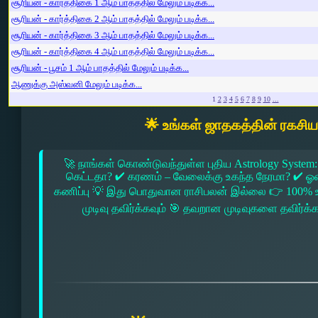
சூரியன் - கார்த்திகை 1 ஆம் பாதத்தில் மேலும் படிக்க...
சூரியன் - கார்த்திகை 2 ஆம் பாதத்தில் மேலும் படிக்க...
சூரியன் - கார்த்திகை 3 ஆம் பாதத்தில் மேலும் படிக்க...
சூரியன் - கார்த்திகை 4 ஆம் பாதத்தில் மேலும் படிக்க...
சூரியன் - பூசம் 1 ஆம் பாதத்தில் மேலும் படிக்க...
ஆணுக்கு அஸ்வனி மேலும் படிக்க...
1
2
3
4
5
6
7
8
9
10
...
🌟 உங்கள் ஜாதகத்தின் ரகசி
🚀 நாங்கள் கொண்டுவந்துள்ள புதிய Astrology System:
கெட்டதா? ✔ கரணம் – வேலைக்கு உகந்த நேரமா? ✔ ஓரை –
கணிப்பு 💡 இது பொதுவான ராசிபலன் இல்லை 👉 100% உ
முடிவு தவிர்க்கவும் 🎯 தவறான முடிவுகளை தவிர்க்