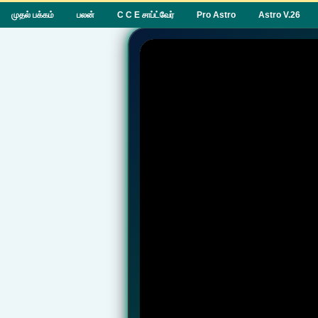
முதல் பக்கம்
பலன்
C C E சாப்ட்வேர்
Pro Astro
Astro V.26