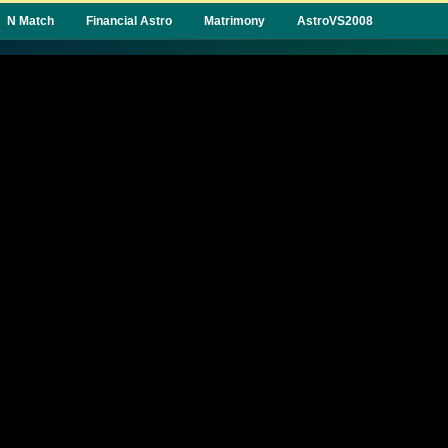
N Match
Financial Astro
Matrimony
AstroVS2008