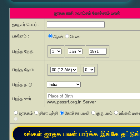
ஜாதக ராசி நவாம்சம் கோச்சரம் பலன்
ஜாதகர் பெயர் :
பாலினம் :
ஆண்
பெண்
பிறந்த தேதி
பிறந்த நேரம்
பிறந்த நாடு
பிறந்த ஊர்
www.psssrf.org.in Server
ஜாதகம்
திசா புத்தி
கோச்சர பலன்
குரு பலம்
உங்கள் மனை