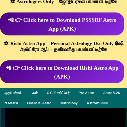
🔯 Astrologers Only – ஜோதிடர்கள் பயன்பாட்டிற்கே
📲 👉 Click here to Download PSSSRF Astro
App (APK)
🔯 Rishi Astro App – Personal Astrology Use Only ரிஷி
அஸ்ட்ரோ ஆப் – தனிமனித பயன்பாட்டிற்கே
📲 👉 Click here to Download Rishi Astro App
(APK)
முதல் பக்கம்
பலன்
C C E சாப்ட்வேர்
Pro Astro
Astro V.26
N Match
Financial Astro
Matrimony
AstroVS2008