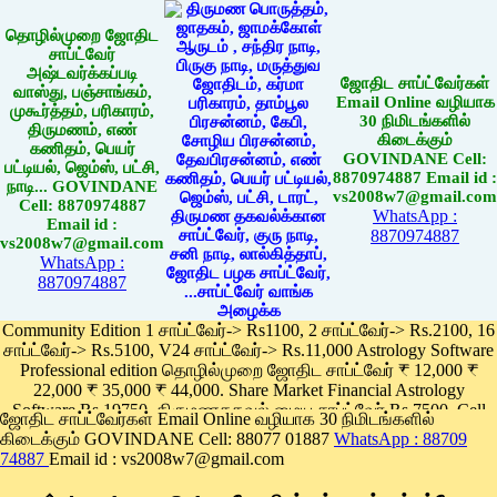
தொழில்முறை ஜோதிட
சாப்ட்வேர்
அஷ்டவர்க்கப்படி
ஜோதிட சாப்ட்வேர்கள்
வாஸ்து, பஞ்சாங்கம்,
Email Online வழியாக
முகூர்த்தம், பரிகாரம்,
30 நிமிடங்களில்
திருமணம், எண்
கிடைக்கும்
கணிதம், பெயர்
GOVINDANE Cell:
பட்டியல், ஜெம்ஸ், பட்சி,
8870974887 Email id :
நாடி... GOVINDANE
vs2008w7@gmail.com
Cell: 8870974887
WhatsApp :
Email id :
8870974887
vs2008w7@gmail.com
WhatsApp :
8870974887
Community Edition 1 சாப்ட்வேர்-> Rs1100, 2 சாப்ட்வேர்-> Rs.2100, 16
சாப்ட்வேர்-> Rs.5100, V24 சாப்ட்வேர்-> Rs.11,000 Astrology Software
Professional edition தொழில்முறை ஜோதிட சாப்ட்வேர் ₹ 12,000 ₹
22,000 ₹ 35,000 ₹ 44,000. Share Market Financial Astrology
Software Rs.19750, திருமணதகவல் மைய சாப்ட்வேர் Rs.7500, Cell
ஜோதிட சாப்ட்வேர்கள் Email Online வழியாக 30 நிமிடங்களில்
Phone App Rs. 1100
கிடைக்கும் GOVINDANE Cell: 88077 01887
WhatsApp : 88709
Pay online
74887
Email id : vs2008w7@gmail.com