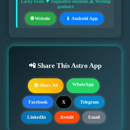
Lucky foods 🌳 Supportive elements 🙏 Worship
guidance
🌐 Website
📱 Android App
📲 Share This Astro App
WhatsApp
🌍 Share All
Facebook
X
Telegram
LinkedIn
Reddit
Email