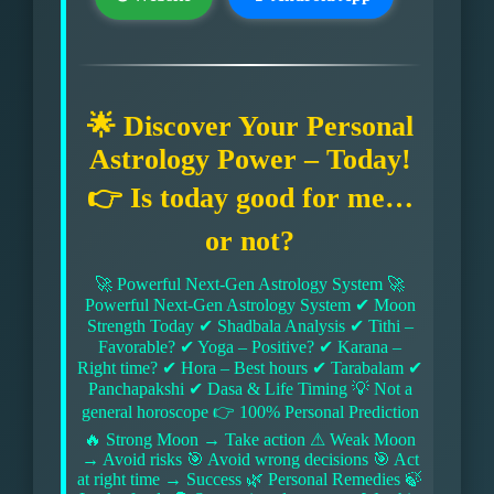
🌟 Discover Your Personal
Astrology Power – Today!
👉 Is today good for me…
or not?
🚀 Powerful Next-Gen Astrology System 🚀
Powerful Next-Gen Astrology System ✔ Moon
Strength Today ✔ Shadbala Analysis ✔ Tithi –
Favorable? ✔ Yoga – Positive? ✔ Karana –
Right time? ✔ Hora – Best hours ✔ Tarabalam ✔
Panchapakshi ✔ Dasa & Life Timing 💡 Not a
general horoscope 👉 100% Personal Prediction
🔥 Strong Moon → Take action ⚠ Weak Moon
→ Avoid risks 🎯 Avoid wrong decisions 🎯 Act
at right time → Success 🌿 Personal Remedies 🍃