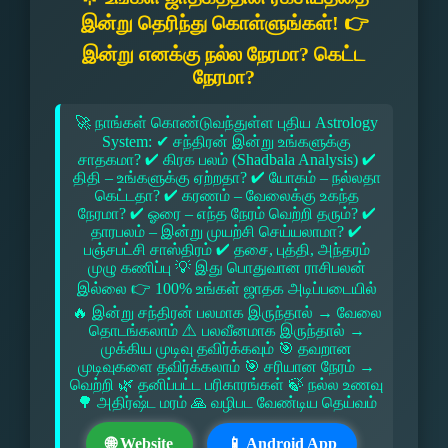
இன்று தெரிந்து கொள்ளுங்கள்! 👉
இன்று எனக்கு நல்ல நேரமா? கெட்ட
நேரமா?
🚀 நாங்கள் கொண்டுவந்துள்ள புதிய Astrology
System: ✔ சந்திரன் இன்று உங்களுக்கு
சாதகமா? ✔ கிரக பலம் (Shadbala Analysis) ✔
திதி – உங்களுக்கு ஏற்றதா? ✔ யோகம் – நல்லதா
கெட்டதா? ✔ கரணம் – வேலைக்கு உகந்த
நேரமா? ✔ ஓரை – எந்த நேரம் வெற்றி தரும்? ✔
தாரபலம் – இன்று முயற்சி செய்யலாமா? ✔
பஞ்சபட்சி சாஸ்திரம் ✔ தசை, புத்தி, அந்தரம்
முழு கணிப்பு 💡 இது பொதுவான ராசிபலன்
இல்லை 👉 100% உங்கள் ஜாதக அடிப்படையில்
🔥 இன்று சந்திரன் பலமாக இருந்தால் → வேலை
தொடங்கலாம் ⚠ பலவீனமாக இருந்தால் →
முக்கிய முடிவு தவிர்க்கவும் 🎯 தவறான
முடிவுகளை தவிர்க்கலாம் 🎯 சரியான நேரம் →
வெற்றி 🌿 தனிப்பட்ட பரிகாரங்கள் 🍃 நல்ல உணவு
🌳 அதிர்ஷ்ட மரம் 🙏 வழிபட வேண்டிய தெய்வம்
🌐 Website
📱 Android App