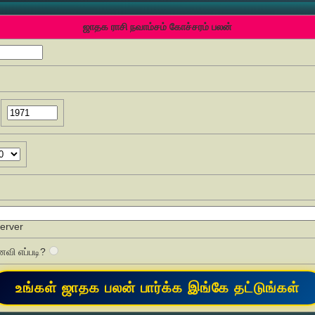
ஜாதக ராசி நவாம்சம் கோச்சரம் பலன்
Server
வி எப்படி?