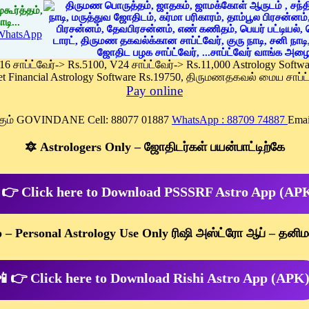
கூர்த்தம்,
டி...
WhatsApp
 16 சாப்ட்வேர்-> Rs.5100, V24 சாப்ட்வேர்-> Rs.11,000 Astrology Soft
et Financial Astrology Software Rs.19750, திருமணதகவல் மைய சாப்ட்
Pay online
க்கும் GOVINDANE Cell: 88077 01887
WhatsApp : 88709 74887
Emai
🔯 Astrologers Only – ஜோதிடர்கள் பயன்பாட்டிற்கே
 👉 Click here to Download PSSSRF Astro App (AP
p – Personal Astrology Use Only ரிஷி அஸ்ட்ரோ ஆப் – தனிம
 👉 Click here to Download Rishi Astro App (APK