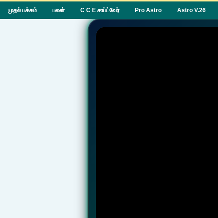
முதல் பக்கம்
பலன்
C C E சாப்ட்வேர்
Pro Astro
Astro V.26