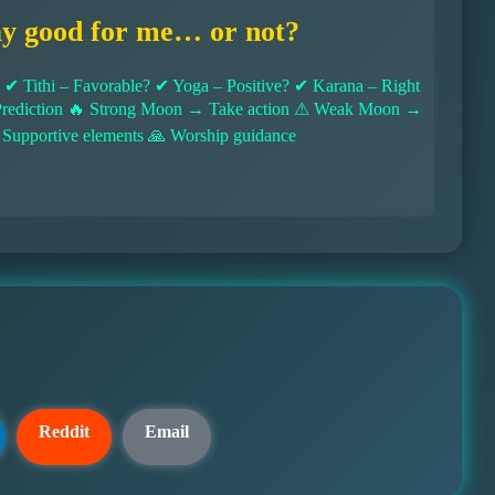
ay good for me… or not?
 Tithi – Favorable? ✔ Yoga – Positive? ✔ Karana – Right
l Prediction 🔥 Strong Moon → Take action ⚠ Weak Moon →
 Supportive elements 🙏 Worship guidance
Reddit
Email