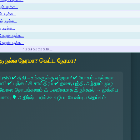
் படிக்க...
 படிக்க...
் படிக்க...
படிக்க...
ேலும் படிக்க...
ேலும் படிக்க...
1
2
3
4
5
6
7
8
9
10
...
ு நல்ல நேரமா? கெட்ட நேரமா?
lysis) ✔ திதி – உங்களுக்கு ஏற்றதா? ✔ யோகம் – நல்லதா
 ✔ பஞ்சபட்சி சாஸ்திரம் ✔ தசை, புத்தி, அந்தரம் முழு
 → வேலை தொடங்கலாம் ⚠ பலவீனமாக இருந்தால் → முக்கிய
ல உணவு 🌳 அதிர்ஷ்ட மரம் 🙏 வழிபட வேண்டிய தெய்வம்