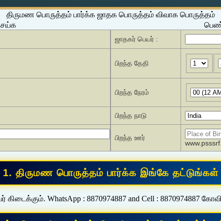
திருமண பொருத்தம் பார்க்க ஜாதக பொருத்தம் விவாக பொருத்தம்
செய்க
பெண்
ஜாதகர் பெயர் :
பிறந்த தேதி
பிறந்த நேரம்
பிறந்த நாடு
பிறந்த ஊர்
www.psssrf.
ர் கிடைக்கும். WhatsApp : 8870974887 and Cell : 8870974887 கோவ