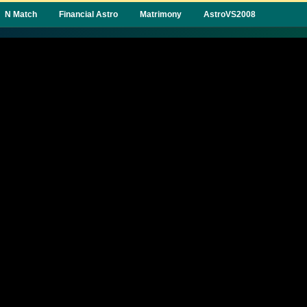
N Match
Financial Astro
Matrimony
AstroVS2008