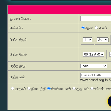
ஜாதகர் பெயர் :
பாலினம் :
ஆண்
பெண்
பிறந்த தேதி
பிறந்த நேரம்
பிறந்த நாடு
பிறந்த ஊர்
www.psssrf.org.in 
ஜாதகம்
திசா புத்தி
கோச்சர பலன்
குரு பலம்
உங்கள் மனை