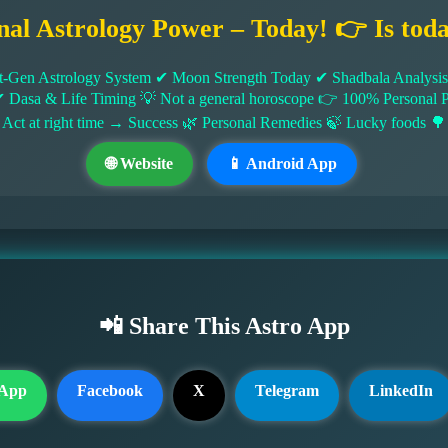
nal Astrology Power – Today! 👉 Is tod
-Gen Astrology System ✔ Moon Strength Today ✔ Shadbala Analysis ✔
✔ Dasa & Life Timing 💡 Not a general horoscope 👉 100% Persona
 Act at right time → Success 🌿 Personal Remedies 🍃 Lucky foods 🌳
🌐 Website
📱 Android App
📲 Share This Astro App
App
Facebook
X
Telegram
LinkedIn