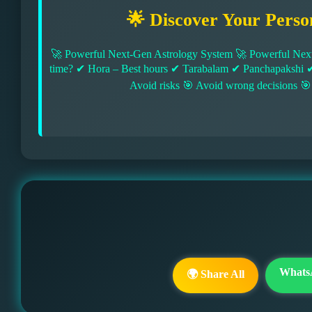
🌟 Discover Your Perso
🚀 Powerful Next-Gen Astrology System 🚀 Powerful Next
time? ✔ Hora – Best hours ✔ Tarabalam ✔ Panchapakshi 
Avoid risks 🎯 Avoid wrong decisions 🎯
Whats
🌍 Share All