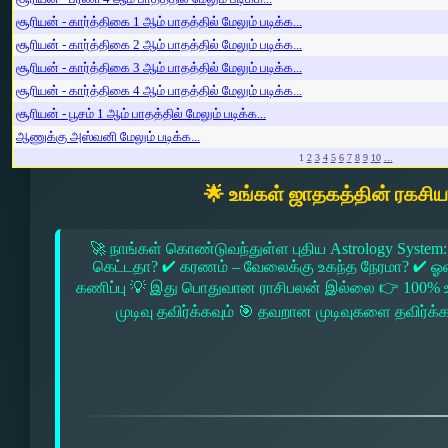
சூரியன் - கார்த்திகை 1 ஆம் பாதத்தில் மேலும் படிக்க...
சூரியன் - கார்த்திகை 2 ஆம் பாதத்தில் மேலும் படிக்க...
சூரியன் - கார்த்திகை 3 ஆம் பாதத்தில் மேலும் படிக்க...
சூரியன் - கார்த்திகை 4 ஆம் பாதத்தில் மேலும் படிக்க...
சூரியன் - பூசம் 1 ஆம் பாதத்தில் மேலும் படிக்க...
ஆணுக்கு அஸ்வனி மேலும் படிக்க...
1
2
3
4
5
6
7
8
9
10
...
🌟 உங்கள் ஜாதகத்தின் ரகசி
🚀 நாங்கள் கொண்டுவந்துள்ள புதிய Astrology System:
கெட்டதா? ✔ கரணம் – வேலைக்கு உகந்த நேரமா? ✔ ஓரை –
கணிப்பு 💡 இது பொதுவான ராசிபலன் இல்லை 👉 100% உ
முடிவு தவிர்க்கவும் 🎯 தவறான முடிவுகளை தவிர்க்