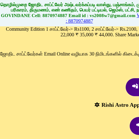
தொழில்முறை ஜோதிட சாப்ட்வேர் அஷ்டவர்க்கப்படி வாஸ்து, பஞ்சாங்கம், மு
பரிகாரம், திருமணம், எண் கணிதம், பெயர் பட்டியல், ஜெம்ஸ், பட்சி, நா
GOVINDANE Cell: 8870974887 Email id : vs2008w7@gmail.com
: 8870974887
Community Edition 1 சாப்ட்வேர்-> Rs1100, 2 சாப்ட்வேர்-> Rs.2100,
22,000 ₹ 35,000 ₹ 44,000. Share Mark
ஜோதிட சாப்ட்வேர்கள் Email Online வழியாக 30 நிமிடங்களில் கிடை
📲
🔯 Rishi Astro Ap
