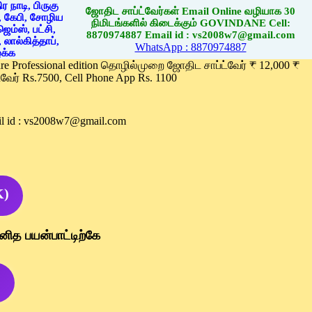
ஜோதிட சாப்ட்வேர்கள் Email Online வழியாக 30
நிமிடங்களில் கிடைக்கும் GOVINDANE Cell:
8870974887 Email id : vs2008w7@gmail.com
WhatsApp : 8870974887
ware Professional edition தொழில்முறை ஜோதிட சாப்ட்வேர் ₹ 12,000 ₹
வேர் Rs.7500, Cell Phone App Rs. 1100
l id : vs2008w7@gmail.com
K)
னித பயன்பாட்டிற்கே
)