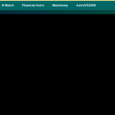
N Match
Financial Astro
Matrimony
AstroVS2008