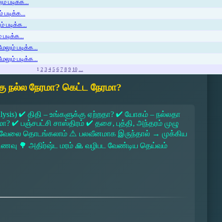
் படிக்க...
 படிக்க...
் படிக்க...
படிக்க...
ேலும் படிக்க...
ேலும் படிக்க...
1
2
3
4
5
6
7
8
9
10
...
ு நல்ல நேரமா? கெட்ட நேரமா?
lysis) ✔ திதி – உங்களுக்கு ஏற்றதா? ✔ யோகம் – நல்லதா
 ✔ பஞ்சபட்சி சாஸ்திரம் ✔ தசை, புத்தி, அந்தரம் முழு
 → வேலை தொடங்கலாம் ⚠ பலவீனமாக இருந்தால் → முக்கிய
ல உணவு 🌳 அதிர்ஷ்ட மரம் 🙏 வழிபட வேண்டிய தெய்வம்