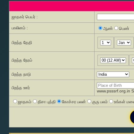
ஜாதகர் பெயர் :
பாலினம் :
ஆண்
பெண்
பிறந்த தேதி
பிறந்த நேரம்
பிறந்த நாடு
பிறந்த ஊர்
www.psssrf.org.in 
ஜாதகம்
திசா புத்தி
கோச்சர பலன்
குரு பலம்
உங்கள் மனை