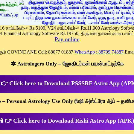
கூர்த்தம்,
டி...
WhatsApp
 16 சாப்ட்வேர்-> Rs.5100, V24 சாப்ட்வேர்-> Rs.11,000 Astrology Soft
et Financial Astrology Software Rs.19750, திருமணதகவல் மைய சாப்ட்
Pay online
க்கும் GOVINDANE Cell: 88077 01887
WhatsApp : 88709 74887
Emai
🔯 Astrologers Only – ஜோதிடர்கள் பயன்பாட்டிற்கே
 👉 Click here to Download PSSSRF Astro App (AP
p – Personal Astrology Use Only ரிஷி அஸ்ட்ரோ ஆப் – தனிம
 👉 Click here to Download Rishi Astro App (APK