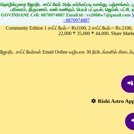
தொழில்முறை ஜோதிட சாப்ட்வேர் அஷ்டவர்க்கப்படி வாஸ்து, பஞ்சாங்கம், மு
பரிகாரம், திருமணம், எண் கணிதம், பெயர் பட்டியல், ஜெம்ஸ், பட்சி, நா
GOVINDANE Cell: 8870974887 Email id : vs2008w7@gmail.com
: 8870974887
Community Edition 1 சாப்ட்வேர்-> Rs1100, 2 சாப்ட்வேர்-> Rs.2100,
22,000 ₹ 35,000 ₹ 44,000. Share Mark
ஜோதிட சாப்ட்வேர்கள் Email Online வழியாக 30 நிமிடங்களில் கிடை
📲
🔯 Rishi Astro Ap
