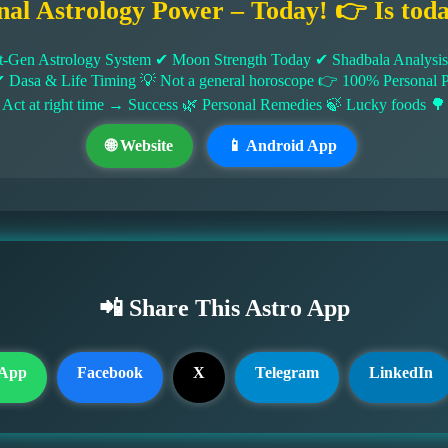
nal Astrology Power – Today! 👉 Is tod
-Gen Astrology System ✔ Moon Strength Today ✔ Shadbala Analysis ✔
✔ Dasa & Life Timing 💡 Not a general horoscope 👉 100% Persona
 Act at right time → Success 🌿 Personal Remedies 🍃 Lucky foods 🌳
🌐 Website
📱 Android App
📲 Share This Astro App
App
Facebook
X
Telegram
LinkedIn