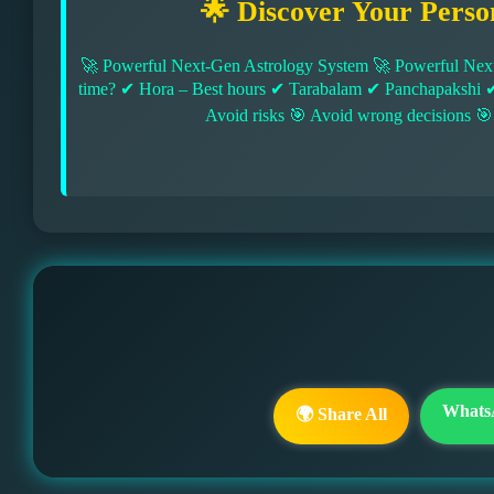
🌟 Discover Your Perso
🚀 Powerful Next-Gen Astrology System 🚀 Powerful Next
time? ✔ Hora – Best hours ✔ Tarabalam ✔ Panchapakshi 
Avoid risks 🎯 Avoid wrong decisions 🎯
Whats
🌍 Share All