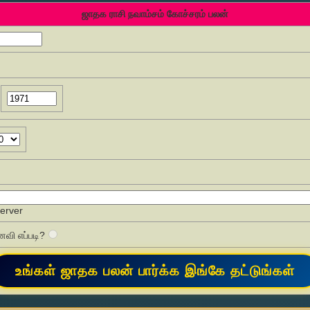
ஜாதக ராசி நவாம்சம் கோச்சரம் பலன்
Server
வி எப்படி?