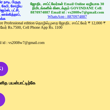
ஜோதிட சாப்ட்வேர்கள் Email Online வழியாக 30
நிமிடங்களில் கிடைக்கும் GOVINDANE Cell:
8870974887 Email id : vs2008w7@gmail.com
WhatsApp : 8870974887
ware Professional edition தொழில்முறை ஜோதிட சாப்ட்வேர் ₹ 12,000 ₹
வேர் Rs.7500, Cell Phone App Rs. 1100
l id : vs2008w7@gmail.com
K)
னித பயன்பாட்டிற்கே
)