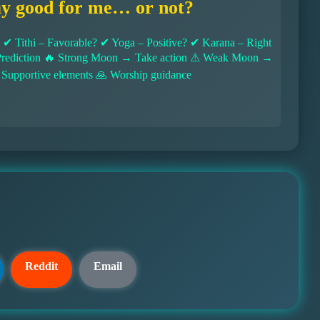
ay good for me… or not?
 Tithi – Favorable? ✔ Yoga – Positive? ✔ Karana – Right
l Prediction 🔥 Strong Moon → Take action ⚠ Weak Moon →
 Supportive elements 🙏 Worship guidance
Reddit
Email