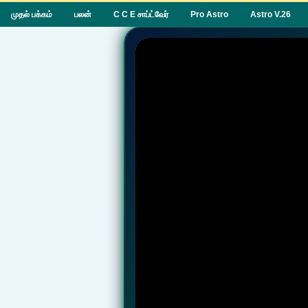
முதல் பக்கம்
பலன்
C C E சாப்ட்வேர்
Pro Astro
Astro V.26