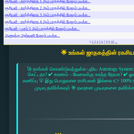
சூரியன் - கார்த்திகை 1 ஆம் பாதத்தில் மேலும் படிக்க...
சூரியன் - கார்த்திகை 2 ஆம் பாதத்தில் மேலும் படிக்க...
சூரியன் - கார்த்திகை 3 ஆம் பாதத்தில் மேலும் படிக்க...
சூரியன் - கார்த்திகை 4 ஆம் பாதத்தில் மேலும் படிக்க...
சூரியன் - பூசம் 1 ஆம் பாதத்தில் மேலும் படிக்க...
ஆணுக்கு அஸ்வனி மேலும் படிக்க...
1
2
3
4
5
6
7
8
9
10
...
🌟 உங்கள் ஜாதகத்தின் ரகசி
🚀 நாங்கள் கொண்டுவந்துள்ள புதிய Astrology System:
கெட்டதா? ✔ கரணம் – வேலைக்கு உகந்த நேரமா? ✔ ஓரை –
கணிப்பு 💡 இது பொதுவான ராசிபலன் இல்லை 👉 100% உ
முடிவு தவிர்க்கவும் 🎯 தவறான முடிவுகளை தவிர்க்