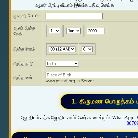
ஆண் பிறப்பு விபரம் இங்கே பதிவு செய்க
ஜாதகர் பெயர் :
ஆண் பிறந்த
தேதி
பிறந்த நேரம்
பிறந்த நாடு
பிறந்த ஊர்
www.psssrf.org.in Server
ஜோதிடம் கற்க ஜோதிட சாப்ட்வேர் கிடைக்கும். WhatsApp :
8870