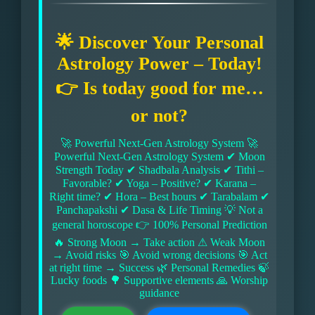
🌟 Discover Your Personal
Astrology Power – Today!
👉 Is today good for me…
or not?
🚀 Powerful Next-Gen Astrology System 🚀
Powerful Next-Gen Astrology System ✔ Moon
Strength Today ✔ Shadbala Analysis ✔ Tithi –
Favorable? ✔ Yoga – Positive? ✔ Karana –
Right time? ✔ Hora – Best hours ✔ Tarabalam ✔
Panchapakshi ✔ Dasa & Life Timing 💡 Not a
general horoscope 👉 100% Personal Prediction
🔥 Strong Moon → Take action ⚠ Weak Moon
→ Avoid risks 🎯 Avoid wrong decisions 🎯 Act
at right time → Success 🌿 Personal Remedies 🍃
Lucky foods 🌳 Supportive elements 🙏 Worship
guidance