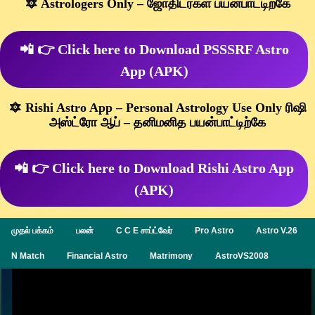
🔯 Astrologers Only – ஜோதிடர்கள் பயன்பாட்டிற்கே
📲 👉 Click here to Download PSSSRF Astro
App (APK)
🔯 Rishi Astro App – Personal Astrology Use Only ரிஷி
அஸ்ட்ரோ ஆப் – தனிமனித பயன்பாட்டிற்கே
📲 👉 Click here to Download Rishi Astro App
(APK)
முதல் பக்கம்
பலன்
C C E சாப்ட்வேர்
Pro Astro
Astro V.26
N Match
Financial Astro
Matrimony
AstroVS2008