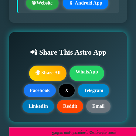
🌐 Website
📱 Android App
📲 Share This Astro App
WhatsApp
🌍 Share All
Facebook
X
Telegram
LinkedIn
Reddit
Email
ஜாதக ராசி நவாம்சம் கோச்சரம் பலன்