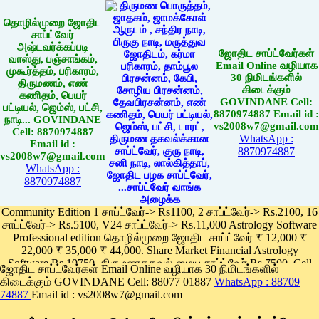
தொழில்முறை ஜோதிட
சாப்ட்வேர்
அஷ்டவர்க்கப்படி
ஜோதிட சாப்ட்வேர்கள்
வாஸ்து, பஞ்சாங்கம்,
Email Online வழியாக
முகூர்த்தம், பரிகாரம்,
30 நிமிடங்களில்
திருமணம், எண்
கிடைக்கும்
கணிதம், பெயர்
GOVINDANE Cell:
பட்டியல், ஜெம்ஸ், பட்சி,
8870974887 Email id :
நாடி... GOVINDANE
vs2008w7@gmail.com
Cell: 8870974887
WhatsApp :
Email id :
8870974887
vs2008w7@gmail.com
WhatsApp :
8870974887
Community Edition 1 சாப்ட்வேர்-> Rs1100, 2 சாப்ட்வேர்-> Rs.2100, 16
சாப்ட்வேர்-> Rs.5100, V24 சாப்ட்வேர்-> Rs.11,000 Astrology Software
Professional edition தொழில்முறை ஜோதிட சாப்ட்வேர் ₹ 12,000 ₹
22,000 ₹ 35,000 ₹ 44,000. Share Market Financial Astrology
Software Rs.19750, திருமணதகவல் மைய சாப்ட்வேர் Rs.7500, Cell
ஜோதிட சாப்ட்வேர்கள் Email Online வழியாக 30 நிமிடங்களில்
Phone App Rs. 1100
கிடைக்கும் GOVINDANE Cell: 88077 01887
WhatsApp : 88709
Pay online
74887
Email id : vs2008w7@gmail.com