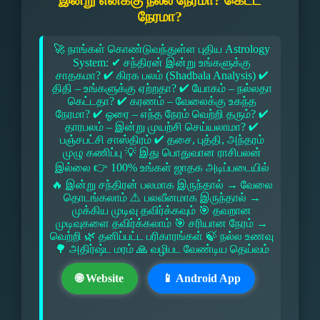
இன்று எனக்கு நல்ல நேரமா? கெட்ட
நேரமா?
🚀 நாங்கள் கொண்டுவந்துள்ள புதிய Astrology
System: ✔ சந்திரன் இன்று உங்களுக்கு
சாதகமா? ✔ கிரக பலம் (Shadbala Analysis) ✔
திதி – உங்களுக்கு ஏற்றதா? ✔ யோகம் – நல்லதா
கெட்டதா? ✔ கரணம் – வேலைக்கு உகந்த
நேரமா? ✔ ஓரை – எந்த நேரம் வெற்றி தரும்? ✔
தாரபலம் – இன்று முயற்சி செய்யலாமா? ✔
பஞ்சபட்சி சாஸ்திரம் ✔ தசை, புத்தி, அந்தரம்
முழு கணிப்பு 💡 இது பொதுவான ராசிபலன்
இல்லை 👉 100% உங்கள் ஜாதக அடிப்படையில்
🔥 இன்று சந்திரன் பலமாக இருந்தால் → வேலை
தொடங்கலாம் ⚠ பலவீனமாக இருந்தால் →
முக்கிய முடிவு தவிர்க்கவும் 🎯 தவறான
முடிவுகளை தவிர்க்கலாம் 🎯 சரியான நேரம் →
வெற்றி 🌿 தனிப்பட்ட பரிகாரங்கள் 🍃 நல்ல உணவு
🌳 அதிர்ஷ்ட மரம் 🙏 வழிபட வேண்டிய தெய்வம்
🌐 Website
📱 Android App