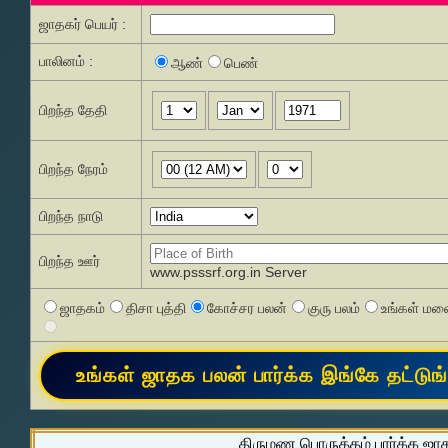
ஜாதகர் பெயர் :
பாலினம் :
ஆண்
பெண்
பிறந்த தேதி
பிறந்த நேரம்
பிறந்த நாடு
பிறந்த ஊர்
www.psssrf.org.in Server
ஜாதகம்
திசா புத்தி
கோச்சர பலன்
குரு பலம்
உங்கள் மனை
திருமண பொருத்தம் பார்க்க ஜா