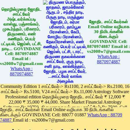
தொழில்முறை ஜோதிட
சாப்ட்வேர்
அஷ்டவர்க்கப்படி
ஜோதிட சாப்ட்வேர்கள்
வாஸ்து, பஞ்சாங்கம்,
Email Online வழியாக
முகூர்த்தம், பரிகாரம்,
30 நிமிடங்களில்
திருமணம், எண்
கிடைக்கும்
கணிதம், பெயர்
GOVINDANE Cell:
பட்டியல், ஜெம்ஸ், பட்சி,
8870974887 Email id :
நாடி... GOVINDANE
vs2008w7@gmail.com
Cell: 8870974887
WhatsApp :
Email id :
8870974887
vs2008w7@gmail.com
WhatsApp :
8870974887
Community Edition 1 சாப்ட்வேர்-> Rs1100, 2 சாப்ட்வேர்-> Rs.2100, 16
சாப்ட்வேர்-> Rs.5100, V24 சாப்ட்வேர்-> Rs.11,000 Astrology Software
Professional edition தொழில்முறை ஜோதிட சாப்ட்வேர் ₹ 12,000 ₹
22,000 ₹ 35,000 ₹ 44,000. Share Market Financial Astrology
Software Rs.19750, திருமணதகவல் மைய சாப்ட்வேர் Rs.7500, Cell
ஜோதிட சாப்ட்வேர்கள் Email Online வழியாக 30 நிமிடங்களில்
Phone App Rs. 1100
கிடைக்கும் GOVINDANE Cell: 88077 01887
WhatsApp : 88709
Pay online
74887
Email id : vs2008w7@gmail.com