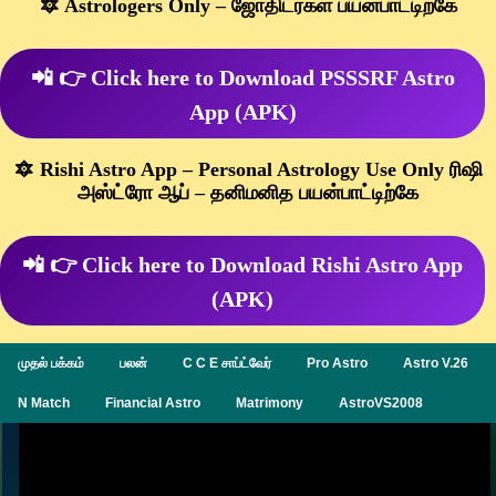
🔯 Astrologers Only – ஜோதிடர்கள் பயன்பாட்டிற்கே
📲 👉 Click here to Download PSSSRF Astro
App (APK)
🔯 Rishi Astro App – Personal Astrology Use Only ரிஷி
அஸ்ட்ரோ ஆப் – தனிமனித பயன்பாட்டிற்கே
📲 👉 Click here to Download Rishi Astro App
(APK)
முதல் பக்கம்
பலன்
C C E சாப்ட்வேர்
Pro Astro
Astro V.26
N Match
Financial Astro
Matrimony
AstroVS2008