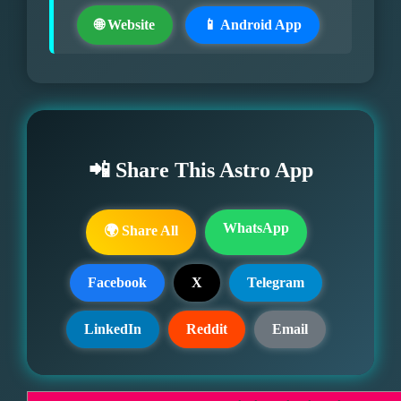
🌐 Website
📱 Android App
📲 Share This Astro App
WhatsApp
🌍 Share All
Facebook
X
Telegram
LinkedIn
Reddit
Email