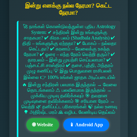
இன்று எனக்கு நல்ல நேரமா? கெட்ட
நேரமா?
🚀 நாங்கள் கொண்டுவந்துள்ள புதிய Astrology
System: ✔ சந்திரன் இன்று உங்களுக்கு
சாதகமா? ✔ கிரக பலம் (Shadbala Analysis) ✔
திதி – உங்களுக்கு ஏற்றதா? ✔ யோகம் – நல்லதா
கெட்டதா? ✔ கரணம் – வேலைக்கு உகந்த
நேரமா? ✔ ஓரை – எந்த நேரம் வெற்றி தரும்? ✔
தாரபலம் – இன்று முயற்சி செய்யலாமா? ✔
பஞ்சபட்சி சாஸ்திரம் ✔ தசை, புத்தி, அந்தரம்
முழு கணிப்பு 💡 இது பொதுவான ராசிபலன்
இல்லை 👉 100% உங்கள் ஜாதக அடிப்படையில்
🔥 இன்று சந்திரன் பலமாக இருந்தால் → வேலை
தொடங்கலாம் ⚠ பலவீனமாக இருந்தால் →
முக்கிய முடிவு தவிர்க்கவும் 🎯 தவறான
முடிவுகளை தவிர்க்கலாம் 🎯 சரியான நேரம் →
வெற்றி 🌿 தனிப்பட்ட பரிகாரங்கள் 🍃 நல்ல உணவு
🌳 அதிர்ஷ்ட மரம் 🙏 வழிபட வேண்டிய தெய்வம்
🌐 Website
📱 Android App