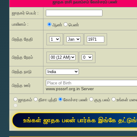
ஜாதக ராசி நவாம்சம் கோச்சரம் பலன்
ஜாதகர் பெயர் :
பாலினம் :
ஆண்
பெண்
பிறந்த தேதி
பிறந்த நேரம்
பிறந்த நாடு
பிறந்த ஊர்
www.psssrf.org.in Server
ஜாதகம்
திசா புத்தி
கோச்சர பலன்
குரு பலம்
உங்கள் மனை