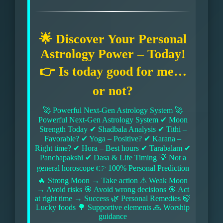
🌟 Discover Your Personal
Astrology Power – Today!
👉 Is today good for me…
or not?
🚀 Powerful Next-Gen Astrology System 🚀
Powerful Next-Gen Astrology System ✔ Moon
Strength Today ✔ Shadbala Analysis ✔ Tithi –
Favorable? ✔ Yoga – Positive? ✔ Karana –
Right time? ✔ Hora – Best hours ✔ Tarabalam ✔
Panchapakshi ✔ Dasa & Life Timing 💡 Not a
general horoscope 👉 100% Personal Prediction
🔥 Strong Moon → Take action ⚠ Weak Moon
→ Avoid risks 🎯 Avoid wrong decisions 🎯 Act
at right time → Success 🌿 Personal Remedies 🍃
Lucky foods 🌳 Supportive elements 🙏 Worship
guidance