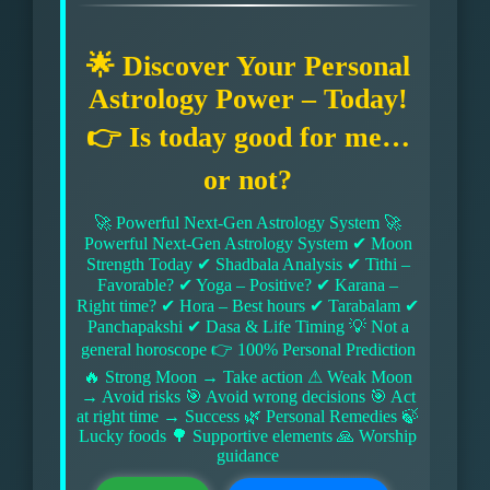
🌟 Discover Your Personal
Astrology Power – Today!
👉 Is today good for me…
or not?
🚀 Powerful Next-Gen Astrology System 🚀
Powerful Next-Gen Astrology System ✔ Moon
Strength Today ✔ Shadbala Analysis ✔ Tithi –
Favorable? ✔ Yoga – Positive? ✔ Karana –
Right time? ✔ Hora – Best hours ✔ Tarabalam ✔
Panchapakshi ✔ Dasa & Life Timing 💡 Not a
general horoscope 👉 100% Personal Prediction
🔥 Strong Moon → Take action ⚠ Weak Moon
→ Avoid risks 🎯 Avoid wrong decisions 🎯 Act
at right time → Success 🌿 Personal Remedies 🍃
Lucky foods 🌳 Supportive elements 🙏 Worship
guidance