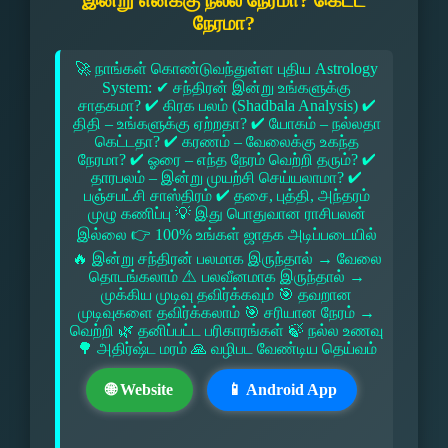
இன்று எனக்கு நல்ல நேரமா? கெட்ட
நேரமா?
🚀 நாங்கள் கொண்டுவந்துள்ள புதிய Astrology
System: ✔ சந்திரன் இன்று உங்களுக்கு
சாதகமா? ✔ கிரக பலம் (Shadbala Analysis) ✔
திதி – உங்களுக்கு ஏற்றதா? ✔ யோகம் – நல்லதா
கெட்டதா? ✔ கரணம் – வேலைக்கு உகந்த
நேரமா? ✔ ஓரை – எந்த நேரம் வெற்றி தரும்? ✔
தாரபலம் – இன்று முயற்சி செய்யலாமா? ✔
பஞ்சபட்சி சாஸ்திரம் ✔ தசை, புத்தி, அந்தரம்
முழு கணிப்பு 💡 இது பொதுவான ராசிபலன்
இல்லை 👉 100% உங்கள் ஜாதக அடிப்படையில்
🔥 இன்று சந்திரன் பலமாக இருந்தால் → வேலை
தொடங்கலாம் ⚠ பலவீனமாக இருந்தால் →
முக்கிய முடிவு தவிர்க்கவும் 🎯 தவறான
முடிவுகளை தவிர்க்கலாம் 🎯 சரியான நேரம் →
வெற்றி 🌿 தனிப்பட்ட பரிகாரங்கள் 🍃 நல்ல உணவு
🌳 அதிர்ஷ்ட மரம் 🙏 வழிபட வேண்டிய தெய்வம்
🌐 Website
📱 Android App