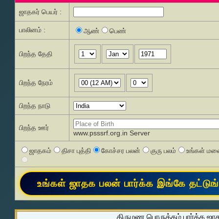
ஜாதகர் பெயர் :
பாலினம் :
ஆண்
பெண்
பிறந்த தேதி
பிறந்த நேரம்
பிறந்த நாடு
பிறந்த ஊர்
www.psssrf.org.in Server
ஜாதகம்
திசா புத்தி
கோச்சர பலன்
குரு பலம்
உங்கள் மனை
திருமண பொருத்தம் பார்க்க ஜா