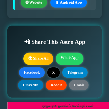
🌐 Website
📱 Android App
📲 Share This Astro App
WhatsApp
🌍 Share All
Facebook
X
Telegram
LinkedIn
Reddit
Email
ஜாதக ராசி நவாம்சம் கோச்சரம் பலன்