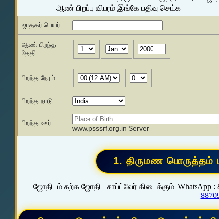
ஆண் பிறப்பு விபரம் இங்கே பதிவு செய்க
ஜாதகர் பெயர் :
ஆண் பிறந்த
தேதி
பிறந்த நேரம்
பிறந்த நாடு
பிறந்த ஊர்
www.psssrf.org.in Server
ஜோதிடம் கற்க ஜோதிட சாப்ட்வேர் கிடைக்கும். WhatsApp :
8870