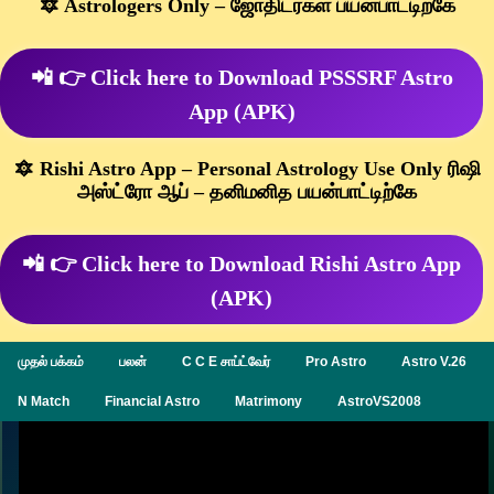
🔯 Astrologers Only – ஜோதிடர்கள் பயன்பாட்டிற்கே
📲 👉 Click here to Download PSSSRF Astro
App (APK)
🔯 Rishi Astro App – Personal Astrology Use Only ரிஷி
அஸ்ட்ரோ ஆப் – தனிமனித பயன்பாட்டிற்கே
📲 👉 Click here to Download Rishi Astro App
(APK)
முதல் பக்கம்
பலன்
C C E சாப்ட்வேர்
Pro Astro
Astro V.26
N Match
Financial Astro
Matrimony
AstroVS2008