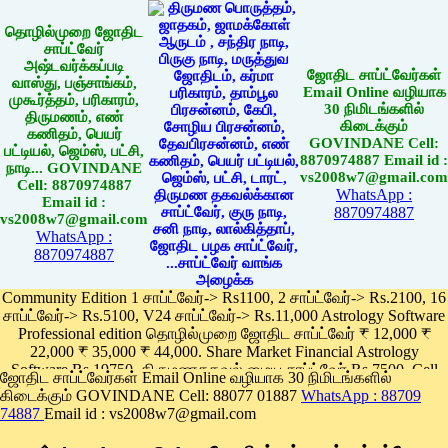
தொழில்முறை ஜோதிட
சாப்ட்வேர்
அஷ்டவர்க்கப்படி
ஜோதிட சாப்ட்வேர்கள்
வாஸ்து, பஞ்சாங்கம்,
Email Online வழியாக
முகூர்த்தம், பரிகாரம்,
30 நிமிடங்களில்
திருமணம், எண்
கிடைக்கும்
கணிதம், பெயர்
GOVINDANE Cell:
பட்டியல், ஜெம்ஸ், பட்சி,
8870974887 Email id :
நாடி... GOVINDANE
vs2008w7@gmail.com
Cell: 8870974887
WhatsApp :
Email id :
8870974887
vs2008w7@gmail.com
WhatsApp :
8870974887
Community Edition 1 சாப்ட்வேர்-> Rs1100, 2 சாப்ட்வேர்-> Rs.2100, 16
சாப்ட்வேர்-> Rs.5100, V24 சாப்ட்வேர்-> Rs.11,000 Astrology Software
Professional edition தொழில்முறை ஜோதிட சாப்ட்வேர் ₹ 12,000 ₹
22,000 ₹ 35,000 ₹ 44,000. Share Market Financial Astrology
Software Rs.19750, திருமணதகவல் மைய சாப்ட்வேர் Rs.7500, Cell
ஜோதிட சாப்ட்வேர்கள் Email Online வழியாக 30 நிமிடங்களில்
Phone App Rs. 1100
கிடைக்கும் GOVINDANE Cell: 88077 01887
WhatsApp : 88709
Pay online
74887
Email id : vs2008w7@gmail.com