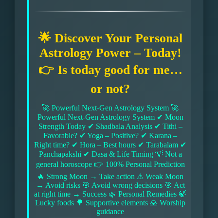
🌟 Discover Your Personal
Astrology Power – Today!
👉 Is today good for me…
or not?
🚀 Powerful Next-Gen Astrology System 🚀
Powerful Next-Gen Astrology System ✔ Moon
Strength Today ✔ Shadbala Analysis ✔ Tithi –
Favorable? ✔ Yoga – Positive? ✔ Karana –
Right time? ✔ Hora – Best hours ✔ Tarabalam ✔
Panchapakshi ✔ Dasa & Life Timing 💡 Not a
general horoscope 👉 100% Personal Prediction
🔥 Strong Moon → Take action ⚠ Weak Moon
→ Avoid risks 🎯 Avoid wrong decisions 🎯 Act
at right time → Success 🌿 Personal Remedies 🍃
Lucky foods 🌳 Supportive elements 🙏 Worship
guidance