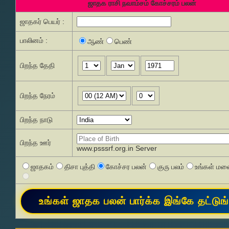
ஜாதக ராசி நவாம்சம் கோச்சரம் பலன்
ஜாதகர் பெயர் :
பாலினம் :
ஆண்
பெண்
பிறந்த தேதி
பிறந்த நேரம்
பிறந்த நாடு
பிறந்த ஊர்
www.psssrf.org.in Server
ஜாதகம்
திசா புத்தி
கோச்சர பலன்
குரு பலம்
உங்கள் மனை