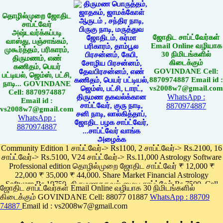
தொழில்முறை ஜோதிட
சாப்ட்வேர்
அஷ்டவர்க்கப்படி
ஜோதிட சாப்ட்வேர்கள்
வாஸ்து, பஞ்சாங்கம்,
Email Online வழியாக
முகூர்த்தம், பரிகாரம்,
30 நிமிடங்களில்
திருமணம், எண்
கிடைக்கும்
கணிதம், பெயர்
GOVINDANE Cell:
பட்டியல், ஜெம்ஸ், பட்சி,
8870974887 Email id :
நாடி... GOVINDANE
vs2008w7@gmail.com
Cell: 8870974887
WhatsApp :
Email id :
8870974887
vs2008w7@gmail.com
WhatsApp :
8870974887
Community Edition 1 சாப்ட்வேர்-> Rs1100, 2 சாப்ட்வேர்-> Rs.2100, 16
சாப்ட்வேர்-> Rs.5100, V24 சாப்ட்வேர்-> Rs.11,000 Astrology Software
Professional edition தொழில்முறை ஜோதிட சாப்ட்வேர் ₹ 12,000 ₹
22,000 ₹ 35,000 ₹ 44,000. Share Market Financial Astrology
Software Rs.19750, திருமணதகவல் மைய சாப்ட்வேர் Rs.7500, Cell
ஜோதிட சாப்ட்வேர்கள் Email Online வழியாக 30 நிமிடங்களில்
Phone App Rs. 1100
கிடைக்கும் GOVINDANE Cell: 88077 01887
WhatsApp : 88709
Pay online
74887
Email id : vs2008w7@gmail.com