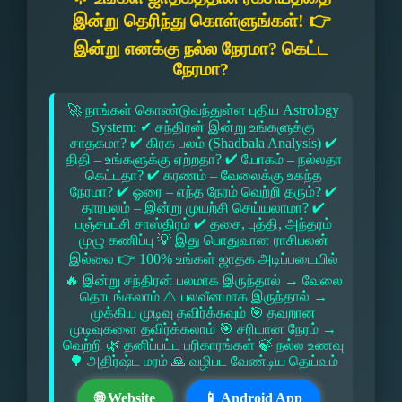
இன்று தெரிந்து கொள்ளுங்கள்! 👉
இன்று எனக்கு நல்ல நேரமா? கெட்ட
நேரமா?
🚀 நாங்கள் கொண்டுவந்துள்ள புதிய Astrology
System: ✔ சந்திரன் இன்று உங்களுக்கு
சாதகமா? ✔ கிரக பலம் (Shadbala Analysis) ✔
திதி – உங்களுக்கு ஏற்றதா? ✔ யோகம் – நல்லதா
கெட்டதா? ✔ கரணம் – வேலைக்கு உகந்த
நேரமா? ✔ ஓரை – எந்த நேரம் வெற்றி தரும்? ✔
தாரபலம் – இன்று முயற்சி செய்யலாமா? ✔
பஞ்சபட்சி சாஸ்திரம் ✔ தசை, புத்தி, அந்தரம்
முழு கணிப்பு 💡 இது பொதுவான ராசிபலன்
இல்லை 👉 100% உங்கள் ஜாதக அடிப்படையில்
🔥 இன்று சந்திரன் பலமாக இருந்தால் → வேலை
தொடங்கலாம் ⚠ பலவீனமாக இருந்தால் →
முக்கிய முடிவு தவிர்க்கவும் 🎯 தவறான
முடிவுகளை தவிர்க்கலாம் 🎯 சரியான நேரம் →
வெற்றி 🌿 தனிப்பட்ட பரிகாரங்கள் 🍃 நல்ல உணவு
🌳 அதிர்ஷ்ட மரம் 🙏 வழிபட வேண்டிய தெய்வம்
🌐 Website
📱 Android App