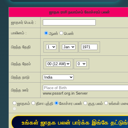
ஜாதக ராசி நவாம்சம் கோச்சரம் பலன்
ஜாதகர் பெயர் :
பாலினம் :
ஆண்
பெண்
பிறந்த தேதி
பிறந்த நேரம்
பிறந்த நாடு
பிறந்த ஊர்
www.psssrf.org.in Server
ஜாதகம்
திசா புத்தி
கோச்சர பலன்
குரு பலம்
உங்கள் மனை