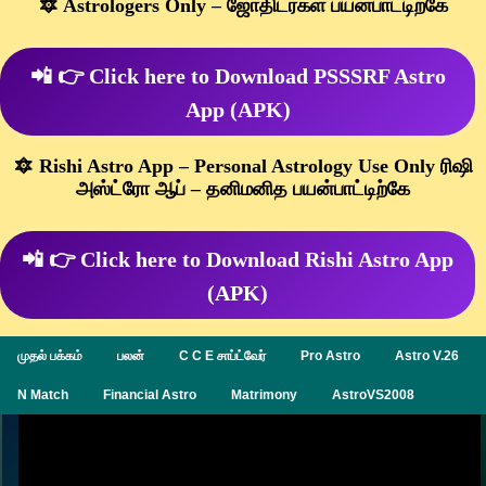
🔯 Astrologers Only – ஜோதிடர்கள் பயன்பாட்டிற்கே
📲 👉 Click here to Download PSSSRF Astro
App (APK)
🔯 Rishi Astro App – Personal Astrology Use Only ரிஷி
அஸ்ட்ரோ ஆப் – தனிமனித பயன்பாட்டிற்கே
📲 👉 Click here to Download Rishi Astro App
(APK)
முதல் பக்கம்
பலன்
C C E சாப்ட்வேர்
Pro Astro
Astro V.26
N Match
Financial Astro
Matrimony
AstroVS2008