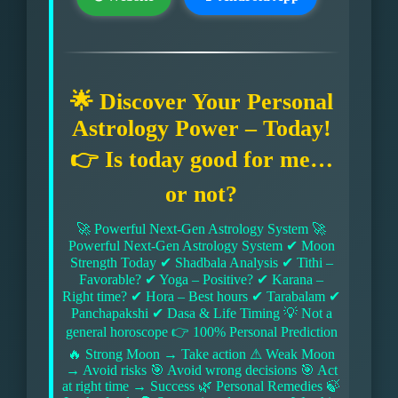
🌟 Discover Your Personal
Astrology Power – Today!
👉 Is today good for me…
or not?
🚀 Powerful Next-Gen Astrology System 🚀
Powerful Next-Gen Astrology System ✔ Moon
Strength Today ✔ Shadbala Analysis ✔ Tithi –
Favorable? ✔ Yoga – Positive? ✔ Karana –
Right time? ✔ Hora – Best hours ✔ Tarabalam ✔
Panchapakshi ✔ Dasa & Life Timing 💡 Not a
general horoscope 👉 100% Personal Prediction
🔥 Strong Moon → Take action ⚠ Weak Moon
→ Avoid risks 🎯 Avoid wrong decisions 🎯 Act
at right time → Success 🌿 Personal Remedies 🍃