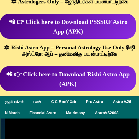
🔯 Astrologers Only – ஜோதிடர்கள் பயன்பாட்டிற்கே
📲 👉 Click here to Download PSSSRF Astro
App (APK)
🔯 Rishi Astro App – Personal Astrology Use Only ரிஷி
அஸ்ட்ரோ ஆப் – தனிமனித பயன்பாட்டிற்கே
📲 👉 Click here to Download Rishi Astro App
(APK)
முதல் பக்கம்
பலன்
C C E சாப்ட்வேர்
Pro Astro
Astro V.26
N Match
Financial Astro
Matrimony
AstroVS2008