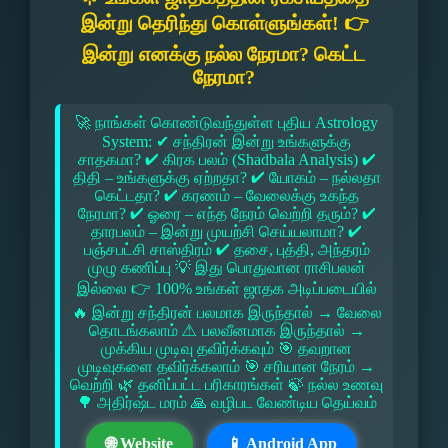
இன்று தெரிந்து கொள்ளுங்கள்! 👉
இன்று எனக்கு நல்ல நேரமா? கெட்ட
நேரமா?
🚀 நாங்கள் கொண்டுவந்துள்ள புதிய Astrology
System: ✔ சந்திரன் இன்று உங்களுக்கு
சாதகமா? ✔ கிரக பலம் (Shadbala Analysis) ✔
திதி – உங்களுக்கு ஏற்றதா? ✔ யோகம் – நல்லதா
கெட்டதா? ✔ கரணம் – வேலைக்கு உகந்த
நேரமா? ✔ ஓரை – எந்த நேரம் வெற்றி தரும்? ✔
தாரபலம் – இன்று முயற்சி செய்யலாமா? ✔
பஞ்சபட்சி சாஸ்திரம் ✔ தசை, புத்தி, அந்தரம்
முழு கணிப்பு 💡 இது பொதுவான ராசிபலன்
இல்லை 👉 100% உங்கள் ஜாதக அடிப்படையில்
🔥 இன்று சந்திரன் பலமாக இருந்தால் → வேலை
தொடங்கலாம் ⚠ பலவீனமாக இருந்தால் →
முக்கிய முடிவு தவிர்க்கவும் 🎯 தவறான
முடிவுகளை தவிர்க்கலாம் 🎯 சரியான நேரம் →
வெற்றி 🌿 தனிப்பட்ட பரிகாரங்கள் 🍃 நல்ல உணவு
🌳 அதிர்ஷ்ட மரம் 🙏 வழிபட வேண்டிய தெய்வம்
🌐 Website
📱 Android App