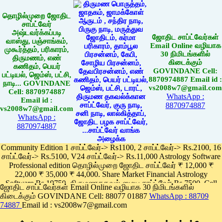
தொழில்முறை ஜோதிட
சாப்ட்வேர்
அஷ்டவர்க்கப்படி
ஜோதிட சாப்ட்வேர்கள்
வாஸ்து, பஞ்சாங்கம்,
Email Online வழியாக
முகூர்த்தம், பரிகாரம்,
30 நிமிடங்களில்
திருமணம், எண்
கிடைக்கும்
கணிதம், பெயர்
GOVINDANE Cell:
பட்டியல், ஜெம்ஸ், பட்சி,
8870974887 Email id :
நாடி... GOVINDANE
vs2008w7@gmail.com
Cell: 8870974887
WhatsApp :
Email id :
8870974887
vs2008w7@gmail.com
WhatsApp :
8870974887
Community Edition 1 சாப்ட்வேர்-> Rs1100, 2 சாப்ட்வேர்-> Rs.2100, 16
சாப்ட்வேர்-> Rs.5100, V24 சாப்ட்வேர்-> Rs.11,000 Astrology Software
Professional edition தொழில்முறை ஜோதிட சாப்ட்வேர் ₹ 12,000 ₹
22,000 ₹ 35,000 ₹ 44,000. Share Market Financial Astrology
Software Rs.19750, திருமணதகவல் மைய சாப்ட்வேர் Rs.7500, Cell
ஜோதிட சாப்ட்வேர்கள் Email Online வழியாக 30 நிமிடங்களில்
Phone App Rs. 1100
கிடைக்கும் GOVINDANE Cell: 88077 01887
WhatsApp : 88709
Pay online
74887
Email id : vs2008w7@gmail.com