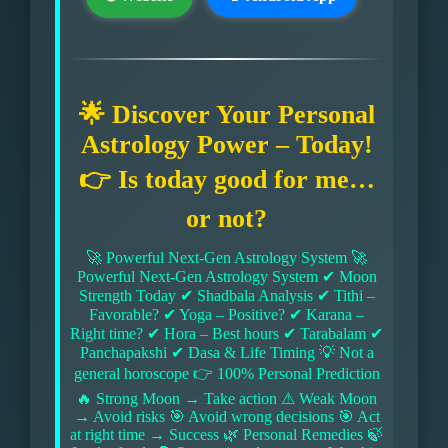
🌟 Discover Your Personal
Astrology Power – Today!
👉 Is today good for me…
or not?
🚀 Powerful Next-Gen Astrology System 🚀
Powerful Next-Gen Astrology System ✔ Moon
Strength Today ✔ Shadbala Analysis ✔ Tithi –
Favorable? ✔ Yoga – Positive? ✔ Karana –
Right time? ✔ Hora – Best hours ✔ Tarabalam ✔
Panchapakshi ✔ Dasa & Life Timing 💡 Not a
general horoscope 👉 100% Personal Prediction
🔥 Strong Moon → Take action ⚠ Weak Moon
→ Avoid risks 🎯 Avoid wrong decisions 🎯 Act
at right time → Success 🌿 Personal Remedies 🍃