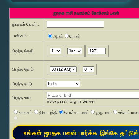
ஜாதக ராசி நவாம்சம் கோச்சரம் பலன்
ஜாதகர் பெயர் :
பாலினம் :
ஆண்
பெண்
பிறந்த தேதி
பிறந்த நேரம்
பிறந்த நாடு
பிறந்த ஊர்
www.psssrf.org.in Server
ஜாதகம்
திசா புத்தி
கோச்சர பலன்
குரு பலம்
உங்கள் மனை