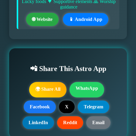
Lucky foods 🌳 Supportive elements 🙏 Worship
guidance
🌐 Website
📱 Android App
📲 Share This Astro App
WhatsApp
🌍 Share All
Facebook
X
Telegram
LinkedIn
Reddit
Email