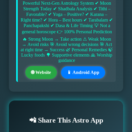
Powerful Next-Gen Astrology System ✔ Moon
Strength Today ✔ Shadbala Analysis ✔ Tithi –
Favorable? ✔ Yoga – Positive? ✔ Karana –
Right time? ✔ Hora – Best hours ✔ Tarabalam ✔
Panchapakshi ✔ Dasa & Life Timing 💡 Not a
general horoscope 👉 100% Personal Prediction
🔥 Strong Moon → Take action ⚠ Weak Moon
→ Avoid risks 🎯 Avoid wrong decisions 🎯 Act
at right time → Success 🌿 Personal Remedies 🍃
Lucky foods 🌳 Supportive elements 🙏 Worship
guidance
🌐 Website
📱 Android App
📲 Share This Astro App