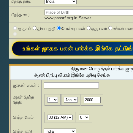
பிறந்த நாடு
பிறந்த ஊர்
www.psssrf.org.in Server
ஜாதகம்
திசா புத்தி
கோச்சர பலன்
குரு பலம்
உங்கள் மனை
திருமண பொருத்தம் பார்க்க ஜா
ஆண் பிறப்பு விபரம் இங்கே பதிவு செய்க
ஜாதகர் பெயர் :
ஆண் பிறந்த
தேதி
பிறந்த நேரம்
பிறந்த நாடு