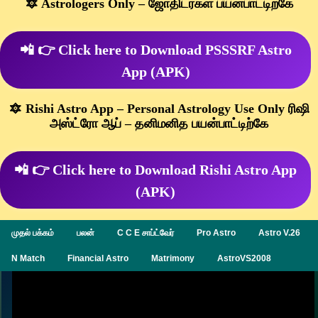
🔯 Astrologers Only – ஜோதிடர்கள் பயன்பாட்டிற்கே
📲 👉 Click here to Download PSSSRF Astro
App (APK)
🔯 Rishi Astro App – Personal Astrology Use Only ரிஷி
அஸ்ட்ரோ ஆப் – தனிமனித பயன்பாட்டிற்கே
📲 👉 Click here to Download Rishi Astro App
(APK)
முதல் பக்கம்
பலன்
C C E சாப்ட்வேர்
Pro Astro
Astro V.26
N Match
Financial Astro
Matrimony
AstroVS2008