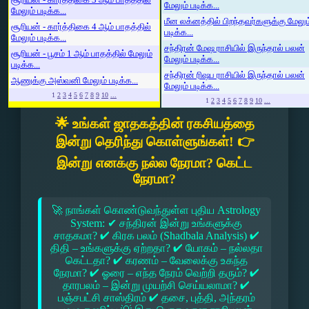
மேலும் படிக்க...
மேலும் படிக்க...
மீன லக்னத்தில் பிறந்தவர்களுக்கு மேலும
சூரியன் - கார்த்திகை 4 ஆம் பாதத்தில்
படிக்க...
மேலும் படிக்க...
சந்திரன் மேஷ ராசியில் இருந்தால் பலன்
சூரியன் - பூசம் 1 ஆம் பாதத்தில் மேலும்
மேலும் படிக்க...
படிக்க...
சந்திரன் ரிஷப ராசியில் இருந்தால் பலன்
ஆணுக்கு அஸ்வனி மேலும் படிக்க...
மேலும் படிக்க...
1
2
3
4
5
6
7
8
9
10
...
1
2
3
4
5
6
7
8
9
10
...
🌟 உங்கள் ஜாதகத்தின் ரகசியத்தை
இன்று தெரிந்து கொள்ளுங்கள்! 👉
இன்று எனக்கு நல்ல நேரமா? கெட்ட
நேரமா?
🚀 நாங்கள் கொண்டுவந்துள்ள புதிய Astrology
System: ✔ சந்திரன் இன்று உங்களுக்கு
சாதகமா? ✔ கிரக பலம் (Shadbala Analysis) ✔
திதி – உங்களுக்கு ஏற்றதா? ✔ யோகம் – நல்லதா
கெட்டதா? ✔ கரணம் – வேலைக்கு உகந்த
நேரமா? ✔ ஓரை – எந்த நேரம் வெற்றி தரும்? ✔
தாரபலம் – இன்று முயற்சி செய்யலாமா? ✔
பஞ்சபட்சி சாஸ்திரம் ✔ தசை, புத்தி, அந்தரம்