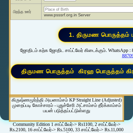
பிறந்த ஊர்
www.psssrf.org.in Server
ஜோதிடம் கற்க ஜோதிட சாப்ட்வேர் கிடைக்கும். WhatsApp :
8870
கிருஷ்ணமூர்த்தி அயனாம்சம் KP Straight Line (Adjusted)
முறைப்படி கோச்சாரம் - புதுச்சேரி அட்சாம்சம் தீர்க்காம்சம்
பயன் படுத்தப்பட்டுள்ளது
Community Edition 1 சாப்ட்வேர்-> Rs1100, 2 சாப்ட்வேர்->
Rs.2100, 16 சாப்ட்வேர்-> Rs.5100, 33 சாப்ட்வேர்-> Rs.11,000