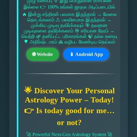
முழு கணிப்பு 💡 இது பொதுவான ராசிபலன்
இல்லை 👉 100% உங்கள் ஜாதக அடிப்படையில்
🔥 இன்று சந்திரன் பலமாக இருந்தால் → வேலை
தொடங்கலாம் ⚠ பலவீனமாக இருந்தால் →
முக்கிய முடிவு தவிர்க்கவும் 🎯 தவறான
முடிவுகளை தவிர்க்கலாம் 🎯 சரியான நேரம் →
வெற்றி 🌿 தனிப்பட்ட பரிகாரங்கள் 🍃 நல்ல உணவு
🌳 அதிர்ஷ்ட மரம் 🙏 வழிபட வேண்டிய தெய்வம்
🌐 Website
📱 Android App
🌟 Discover Your Personal
Astrology Power – Today!
👉 Is today good for me…
or not?
🚀 Powerful Next-Gen Astrology System 🚀