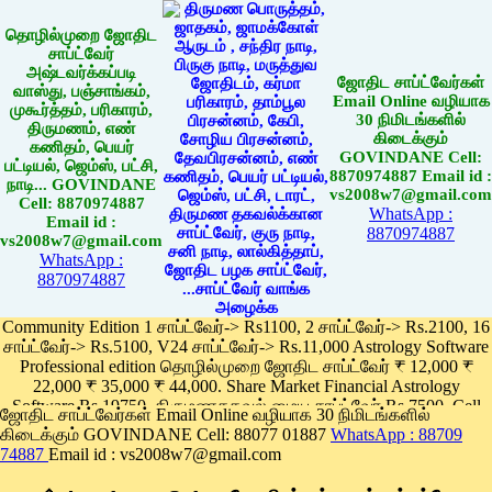
தொழில்முறை ஜோதிட
சாப்ட்வேர்
அஷ்டவர்க்கப்படி
ஜோதிட சாப்ட்வேர்கள்
வாஸ்து, பஞ்சாங்கம்,
Email Online வழியாக
முகூர்த்தம், பரிகாரம்,
30 நிமிடங்களில்
திருமணம், எண்
கிடைக்கும்
கணிதம், பெயர்
GOVINDANE Cell:
பட்டியல், ஜெம்ஸ், பட்சி,
8870974887 Email id :
நாடி... GOVINDANE
vs2008w7@gmail.com
Cell: 8870974887
WhatsApp :
Email id :
8870974887
vs2008w7@gmail.com
WhatsApp :
8870974887
Community Edition 1 சாப்ட்வேர்-> Rs1100, 2 சாப்ட்வேர்-> Rs.2100, 16
சாப்ட்வேர்-> Rs.5100, V24 சாப்ட்வேர்-> Rs.11,000 Astrology Software
Professional edition தொழில்முறை ஜோதிட சாப்ட்வேர் ₹ 12,000 ₹
22,000 ₹ 35,000 ₹ 44,000. Share Market Financial Astrology
Software Rs.19750, திருமணதகவல் மைய சாப்ட்வேர் Rs.7500, Cell
ஜோதிட சாப்ட்வேர்கள் Email Online வழியாக 30 நிமிடங்களில்
Phone App Rs. 1100
கிடைக்கும் GOVINDANE Cell: 88077 01887
WhatsApp : 88709
Pay online
74887
Email id : vs2008w7@gmail.com