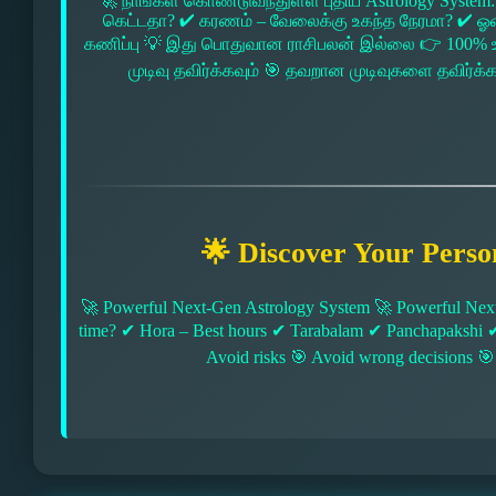
🚀 நாங்கள் கொண்டுவந்துள்ள புதிய Astrology System:
கெட்டதா? ✔ கரணம் – வேலைக்கு உகந்த நேரமா? ✔ ஓரை –
கணிப்பு 💡 இது பொதுவான ராசிபலன் இல்லை 👉 100% உ
முடிவு தவிர்க்கவும் 🎯 தவறான முடிவுகளை தவிர்க்
🌟 Discover Your Perso
🚀 Powerful Next-Gen Astrology System 🚀 Powerful Next
time? ✔ Hora – Best hours ✔ Tarabalam ✔ Panchapakshi 
Avoid risks 🎯 Avoid wrong decisions 🎯