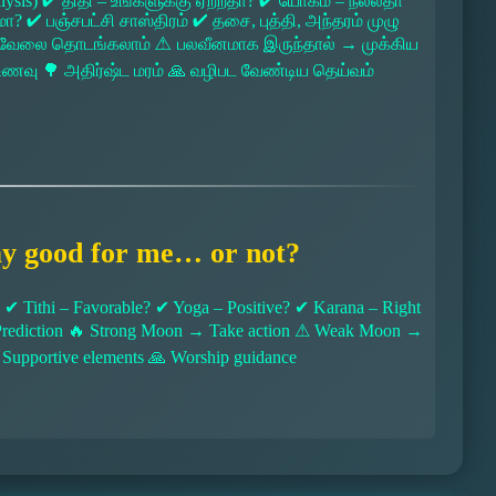
lysis) ✔ திதி – உங்களுக்கு ஏற்றதா? ✔ யோகம் – நல்லதா
 ✔ பஞ்சபட்சி சாஸ்திரம் ✔ தசை, புத்தி, அந்தரம் முழு
 → வேலை தொடங்கலாம் ⚠ பலவீனமாக இருந்தால் → முக்கிய
ல உணவு 🌳 அதிர்ஷ்ட மரம் 🙏 வழிபட வேண்டிய தெய்வம்
ay good for me… or not?
 Tithi – Favorable? ✔ Yoga – Positive? ✔ Karana – Right
l Prediction 🔥 Strong Moon → Take action ⚠ Weak Moon →
 Supportive elements 🙏 Worship guidance