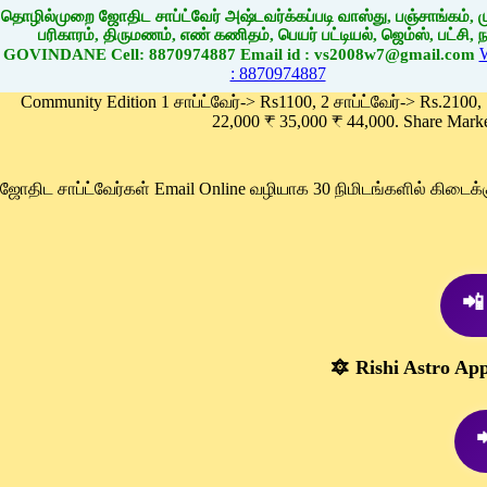
தொழில்முறை ஜோதிட சாப்ட்வேர் அஷ்டவர்க்கப்படி வாஸ்து, பஞ்சாங்கம், மு
பரிகாரம், திருமணம், எண் கணிதம், பெயர் பட்டியல், ஜெம்ஸ், பட்சி, நா
GOVINDANE Cell: 8870974887 Email id : vs2008w7@gmail.com
: 8870974887
Community Edition 1 சாப்ட்வேர்-> Rs1100, 2 சாப்ட்வேர்-> Rs.2100,
22,000 ₹ 35,000 ₹ 44,000. Share Mark
ஜோதிட சாப்ட்வேர்கள் Email Online வழியாக 30 நிமிடங்களில் கிடை
📲
🔯 Rishi Astro Ap
