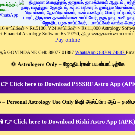
கூர்த்தம்,
டி...
WhatsApp
 16 சாப்ட்வேர்-> Rs.5100, V24 சாப்ட்வேர்-> Rs.11,000 Astrology Soft
et Financial Astrology Software Rs.19750, திருமணதகவல் மைய சாப்ட்
Pay online
க்கும் GOVINDANE Cell: 88077 01887
WhatsApp : 88709 74887
Emai
🔯 Astrologers Only – ஜோதிடர்கள் பயன்பாட்டிற்கே
 👉 Click here to Download PSSSRF Astro App (AP
p – Personal Astrology Use Only ரிஷி அஸ்ட்ரோ ஆப் – தனிம
 👉 Click here to Download Rishi Astro App (APK