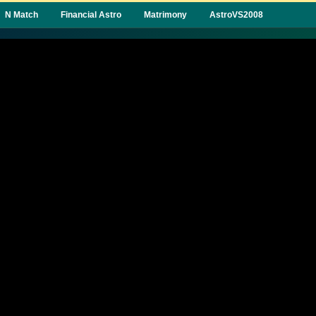
N Match
Financial Astro
Matrimony
AstroVS2008