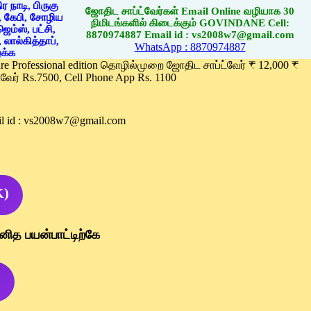
ஜோதிட சாப்ட்வேர்கள் Email Online வழியாக 30
நிமிடங்களில் கிடைக்கும் GOVINDANE Cell:
8870974887 Email id : vs2008w7@gmail.com
WhatsApp : 8870974887
ware Professional edition தொழில்முறை ஜோதிட சாப்ட்வேர் ₹ 12,000 ₹
வேர் Rs.7500, Cell Phone App Rs. 1100
l id : vs2008w7@gmail.com
K)
னித பயன்பாட்டிற்கே
)