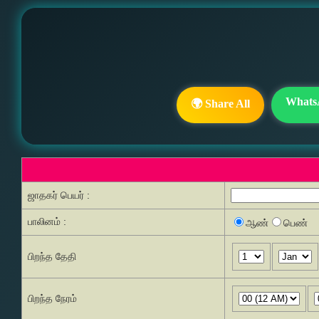
Whats
🌍 Share All
ஜாதகர் பெயர் :
பாலினம் :
ஆண்
பெண்
பிறந்த தேதி
பிறந்த நேரம்