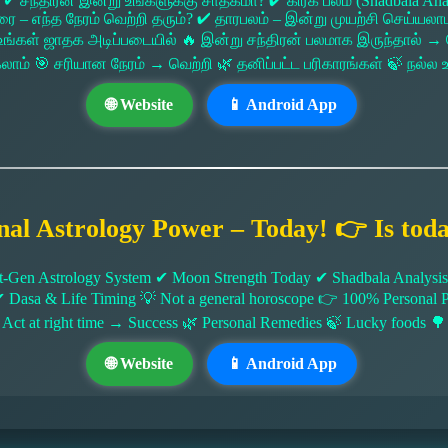
 ✔ சந்திரன் இன்று உங்களுக்கு சாதகமா? ✔ கிரக பலம் (Shadbala Ana
 எந்த நேரம் வெற்றி தரும்? ✔ தாரபலம் – இன்று முயற்சி செய்யலாமா?
ங்கள் ஜாதக அடிப்படையில் 🔥 இன்று சந்திரன் பலமாக இருந்தால்
கலாம் 🎯 சரியான நேரம் → வெற்றி 🌿 தனிப்பட்ட பரிகாரங்கள் 🍃 நல்
🌐 Website
📱 Android App
nal Astrology Power – Today! 👉 Is tod
-Gen Astrology System ✔ Moon Strength Today ✔ Shadbala Analysis ✔
✔ Dasa & Life Timing 💡 Not a general horoscope 👉 100% Persona
 Act at right time → Success 🌿 Personal Remedies 🍃 Lucky foods 🌳
🌐 Website
📱 Android App