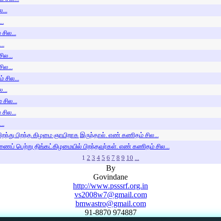
...
..
சில...
..
ில...
ில...
 சில...
...
சில...
சில...
..
பிறந்து பிறந்த கிழமை ஞாயிறாக இருந்தால். எண் கணிதம் சில...
ப் பெற்று திங்கட்கிழமையில் பிறந்தவர்கள். எண் கணிதம் சில...
1
2
3
4
5
6
7
8
9
10
...
By
Govindane
http://www.psssrf.org.in
vs2008w7@gmail.com
bmwastro@gmail.com
91-8870 974887