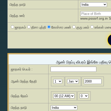
பிறந்த நாடு
பிறந்த ஊர்
www.psssrf.org.in 
ஜாதகம்
திசா புத்தி
கோச்சர பலன்
குரு பலம்
உங்கள் மனை
ஆண் பிறப்பு விபரம் இங்கே பதிவு 
ஜாதகர் பெயர் :
ஆண் பிறந்த தேதி
பிறந்த நேரம்
பிறந்த நாடு