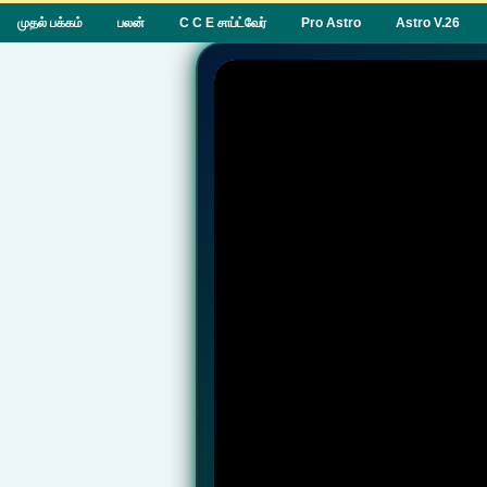
முதல் பக்கம்
பலன்
C C E சாப்ட்வேர்
Pro Astro
Astro V.26