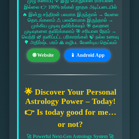
முழு கணிப்பு 💡 இது பொதுவான ராசிபலன்
இல்லை 👉 100% உங்கள் ஜாதக அடிப்படையில்
🔥 இன்று சந்திரன் பலமாக இருந்தால் → வேலை
தொடங்கலாம் ⚠ பலவீனமாக இருந்தால் →
முக்கிய முடிவு தவிர்க்கவும் 🎯 தவறான
முடிவுகளை தவிர்க்கலாம் 🎯 சரியான நேரம் →
வெற்றி 🌿 தனிப்பட்ட பரிகாரங்கள் 🍃 நல்ல உணவு
🌳 அதிர்ஷ்ட மரம் 🙏 வழிபட வேண்டிய தெய்வம்
🌐 Website
📱 Android App
🌟 Discover Your Personal
Astrology Power – Today!
👉 Is today good for me…
or not?
🚀 Powerful Next-Gen Astrology System 🚀