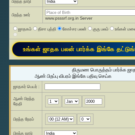
பிறந்த நாடு
பிறந்த ஊர்
www.psssrf.org.in Server
ஜாதகம்
திசா புத்தி
கோச்சர பலன்
குரு பலம்
உங்கள் மனை
திருமண பொருத்தம் பார்க்க ஜா
ஆண் பிறப்பு விபரம் இங்கே பதிவு செய்க
ஜாதகர் பெயர் :
ஆண் பிறந்த
தேதி
பிறந்த நேரம்
பிறந்த நாடு