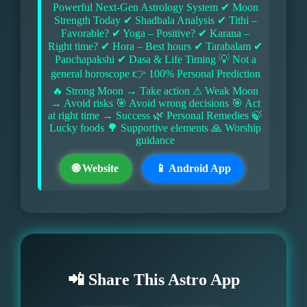
Powerful Next-Gen Astrology System ✔ Moon
Strength Today ✔ Shadbala Analysis ✔ Tithi –
Favorable? ✔ Yoga – Positive? ✔ Karana –
Right time? ✔ Hora – Best hours ✔ Tarabalam ✔
Panchapakshi ✔ Dasa & Life Timing 💡 Not a
general horoscope 👉 100% Personal Prediction
🔥 Strong Moon → Take action ⚠ Weak Moon
→ Avoid risks 🎯 Avoid wrong decisions 🎯 Act
at right time → Success 🌿 Personal Remedies 🍃
Lucky foods 🌳 Supportive elements 🙏 Worship
guidance
🌐 Website
📱 Android App
📲 Share This Astro App