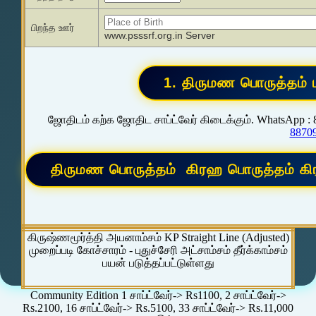
பிறந்த ஊர்
www.psssrf.org.in Server
ஜோதிடம் கற்க ஜோதிட சாப்ட்வேர் கிடைக்கும். WhatsApp :
8870
கிருஷ்ணமூர்த்தி அயனாம்சம் KP Straight Line (Adjusted)
முறைப்படி கோச்சாரம் - புதுச்சேரி அட்சாம்சம் தீர்க்காம்சம்
பயன் படுத்தப்பட்டுள்ளது
Community Edition 1 சாப்ட்வேர்-> Rs1100, 2 சாப்ட்வேர்->
Rs.2100, 16 சாப்ட்வேர்-> Rs.5100, 33 சாப்ட்வேர்-> Rs.11,000