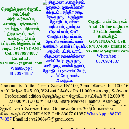
தொழில்முறை ஜோதிட
சாப்ட்வேர்
அஷ்டவர்க்கப்படி
ஜோதிட சாப்ட்வேர்கள்
வாஸ்து, பஞ்சாங்கம்,
Email Online வழியாக
முகூர்த்தம், பரிகாரம்,
30 நிமிடங்களில்
திருமணம், எண்
கிடைக்கும்
கணிதம், பெயர்
GOVINDANE Cell:
பட்டியல், ஜெம்ஸ், பட்சி,
8870974887 Email id :
நாடி... GOVINDANE
vs2008w7@gmail.com
Cell: 8870974887
WhatsApp :
Email id :
8870974887
vs2008w7@gmail.com
WhatsApp :
8870974887
Community Edition 1 சாப்ட்வேர்-> Rs1100, 2 சாப்ட்வேர்-> Rs.2100, 16
சாப்ட்வேர்-> Rs.5100, V24 சாப்ட்வேர்-> Rs.11,000 Astrology Software
Professional edition தொழில்முறை ஜோதிட சாப்ட்வேர் ₹ 12,000 ₹
22,000 ₹ 35,000 ₹ 44,000. Share Market Financial Astrology
Software Rs.19750, திருமணதகவல் மைய சாப்ட்வேர் Rs.7500, Cell
ஜோதிட சாப்ட்வேர்கள் Email Online வழியாக 30 நிமிடங்களில்
Phone App Rs. 1100
கிடைக்கும் GOVINDANE Cell: 88077 01887
WhatsApp : 88709
Pay online
74887
Email id : vs2008w7@gmail.com