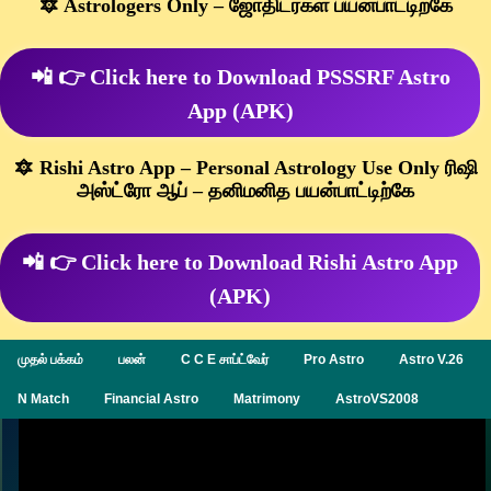
🔯 Astrologers Only – ஜோதிடர்கள் பயன்பாட்டிற்கே
📲 👉 Click here to Download PSSSRF Astro
App (APK)
🔯 Rishi Astro App – Personal Astrology Use Only ரிஷி
அஸ்ட்ரோ ஆப் – தனிமனித பயன்பாட்டிற்கே
📲 👉 Click here to Download Rishi Astro App
(APK)
முதல் பக்கம்
பலன்
C C E சாப்ட்வேர்
Pro Astro
Astro V.26
N Match
Financial Astro
Matrimony
AstroVS2008