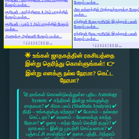
மேலும் படிக்க...
மேலும் படிக்க...
மீன லக்னத்தில் பிறந்தவர்களுக்கு மேலும
சூரியன் - கார்த்திகை 4 ஆம் பாதத்தில்
படிக்க...
மேலும் படிக்க...
சந்திரன் மேஷ ராசியில் இருந்தால் பலன்
சூரியன் - பூசம் 1 ஆம் பாதத்தில் மேலும்
மேலும் படிக்க...
படிக்க...
சந்திரன் ரிஷப ராசியில் இருந்தால் பலன்
ஆணுக்கு அஸ்வனி மேலும் படிக்க...
மேலும் படிக்க...
1
2
3
4
5
6
7
8
9
10
...
1
2
3
4
5
6
7
8
9
10
...
🌟 உங்கள் ஜாதகத்தின் ரகசியத்தை
இன்று தெரிந்து கொள்ளுங்கள்! 👉
இன்று எனக்கு நல்ல நேரமா? கெட்ட
நேரமா?
🚀 நாங்கள் கொண்டுவந்துள்ள புதிய Astrology
System: ✔ சந்திரன் இன்று உங்களுக்கு
சாதகமா? ✔ கிரக பலம் (Shadbala Analysis) ✔
திதி – உங்களுக்கு ஏற்றதா? ✔ யோகம் – நல்லதா
கெட்டதா? ✔ கரணம் – வேலைக்கு உகந்த
நேரமா? ✔ ஓரை – எந்த நேரம் வெற்றி தரும்? ✔
தாரபலம் – இன்று முயற்சி செய்யலாமா? ✔
பஞ்சபட்சி சாஸ்திரம் ✔ தசை, புத்தி, அந்தரம்