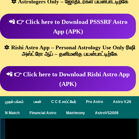
🔯 Astrologers Only – ஜோதிடர்கள் பயன்பாட்டிற்கே
📲 👉 Click here to Download PSSSRF Astro
App (APK)
🔯 Rishi Astro App – Personal Astrology Use Only ரிஷி
அஸ்ட்ரோ ஆப் – தனிமனித பயன்பாட்டிற்கே
📲 👉 Click here to Download Rishi Astro App
(APK)
முதல் பக்கம்
பலன்
C C E சாப்ட்வேர்
Pro Astro
Astro V.26
N Match
Financial Astro
Matrimony
AstroVS2008