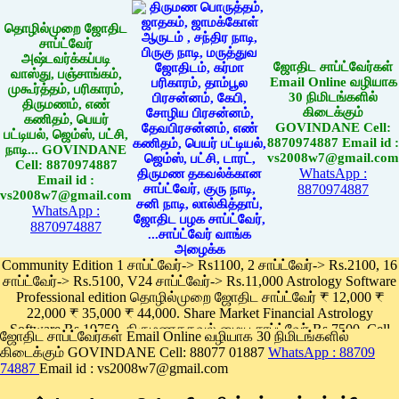
தொழில்முறை ஜோதிட
சாப்ட்வேர்
அஷ்டவர்க்கப்படி
ஜோதிட சாப்ட்வேர்கள்
வாஸ்து, பஞ்சாங்கம்,
Email Online வழியாக
முகூர்த்தம், பரிகாரம்,
30 நிமிடங்களில்
திருமணம், எண்
கிடைக்கும்
கணிதம், பெயர்
GOVINDANE Cell:
பட்டியல், ஜெம்ஸ், பட்சி,
8870974887 Email id :
நாடி... GOVINDANE
vs2008w7@gmail.com
Cell: 8870974887
WhatsApp :
Email id :
8870974887
vs2008w7@gmail.com
WhatsApp :
8870974887
Community Edition 1 சாப்ட்வேர்-> Rs1100, 2 சாப்ட்வேர்-> Rs.2100, 16
சாப்ட்வேர்-> Rs.5100, V24 சாப்ட்வேர்-> Rs.11,000 Astrology Software
Professional edition தொழில்முறை ஜோதிட சாப்ட்வேர் ₹ 12,000 ₹
22,000 ₹ 35,000 ₹ 44,000. Share Market Financial Astrology
Software Rs.19750, திருமணதகவல் மைய சாப்ட்வேர் Rs.7500, Cell
ஜோதிட சாப்ட்வேர்கள் Email Online வழியாக 30 நிமிடங்களில்
Phone App Rs. 1100
கிடைக்கும் GOVINDANE Cell: 88077 01887
WhatsApp : 88709
Pay online
74887
Email id : vs2008w7@gmail.com