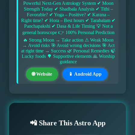
Powerful Next-Gen Astrology System ✔ Moon
Strength Today ✔ Shadbala Analysis ✔ Tithi –
Favorable? ✔ Yoga – Positive? ✔ Karana –
Right time? ✔ Hora – Best hours ✔ Tarabalam ✔
Panchapakshi ✔ Dasa & Life Timing 💡 Not a
general horoscope 👉 100% Personal Prediction
🔥 Strong Moon → Take action ⚠ Weak Moon
→ Avoid risks 🎯 Avoid wrong decisions 🎯 Act
at right time → Success 🌿 Personal Remedies 🍃
Lucky foods 🌳 Supportive elements 🙏 Worship
guidance
🌐 Website
📱 Android App
📲 Share This Astro App