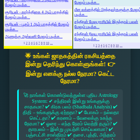
மேலும் படிக்க...
மேலும் படிக்க...
மீன லக்னத்தில் பிறந்தவர்களுக்கு மேலும
சூரியன் - கார்த்திகை 4 ஆம் பாதத்தில்
படிக்க...
மேலும் படிக்க...
சந்திரன் மேஷ ராசியில் இருந்தால் பலன்
சூரியன் - பூசம் 1 ஆம் பாதத்தில் மேலும்
மேலும் படிக்க...
படிக்க...
சந்திரன் ரிஷப ராசியில் இருந்தால் பலன்
ஆணுக்கு அஸ்வனி மேலும் படிக்க...
மேலும் படிக்க...
1
2
3
4
5
6
7
8
9
10
...
1
2
3
4
5
6
7
8
9
10
...
🌟 உங்கள் ஜாதகத்தின் ரகசியத்தை
இன்று தெரிந்து கொள்ளுங்கள்! 👉
இன்று எனக்கு நல்ல நேரமா? கெட்ட
நேரமா?
🚀 நாங்கள் கொண்டுவந்துள்ள புதிய Astrology
System: ✔ சந்திரன் இன்று உங்களுக்கு
சாதகமா? ✔ கிரக பலம் (Shadbala Analysis) ✔
திதி – உங்களுக்கு ஏற்றதா? ✔ யோகம் – நல்லதா
கெட்டதா? ✔ கரணம் – வேலைக்கு உகந்த
நேரமா? ✔ ஓரை – எந்த நேரம் வெற்றி தரும்? ✔
தாரபலம் – இன்று முயற்சி செய்யலாமா? ✔
பஞ்சபட்சி சாஸ்திரம் ✔ தசை, புத்தி, அந்தரம்