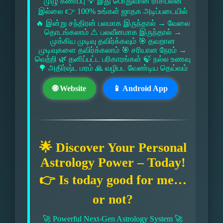
முழு கணிப்பு 💡 இது பொதுவான ராசிபலன்
இல்லை 👉 100% உங்கள் ஜாதக அடிப்படையில்
🔥 இன்று சந்திரன் பலமாக இருந்தால் → வேலை
தொடங்கலாம் ⚠ பலவீனமாக இருந்தால் →
முக்கிய முடிவு தவிர்க்கவும் 🎯 தவறான
முடிவுகளை தவிர்க்கலாம் 🎯 சரியான நேரம் →
வெற்றி 🌿 தனிப்பட்ட பரிகாரங்கள் 🍃 நல்ல உணவு
🌳 அதிர்ஷ்ட மரம் 🙏 வழிபட வேண்டிய தெய்வம்
🌐 Website
📱 Android App
🌟 Discover Your Personal
Astrology Power – Today!
👉 Is today good for me…
or not?
🚀 Powerful Next-Gen Astrology System 🚀