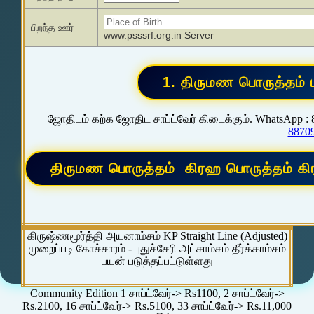
பிறந்த ஊர்
www.psssrf.org.in Server
ஜோதிடம் கற்க ஜோதிட சாப்ட்வேர் கிடைக்கும். WhatsApp :
8870
கிருஷ்ணமூர்த்தி அயனாம்சம் KP Straight Line (Adjusted)
முறைப்படி கோச்சாரம் - புதுச்சேரி அட்சாம்சம் தீர்க்காம்சம்
பயன் படுத்தப்பட்டுள்ளது
Community Edition 1 சாப்ட்வேர்-> Rs1100, 2 சாப்ட்வேர்->
Rs.2100, 16 சாப்ட்வேர்-> Rs.5100, 33 சாப்ட்வேர்-> Rs.11,000