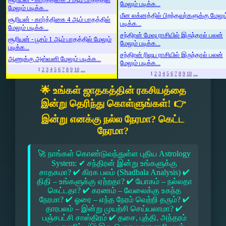
மேலும் படிக்க...
மேலும் படிக்க...
மீன லக்னத்தில் பிறந்தவர்களுக்கு மேலும
சூரியன் - கார்த்திகை 4 ஆம் பாதத்தில்
படிக்க...
மேலும் படிக்க...
சந்திரன் மேஷ ராசியில் இருந்தால் பலன்
சூரியன் - பூசம் 1 ஆம் பாதத்தில் மேலும்
மேலும் படிக்க...
படிக்க...
சந்திரன் ரிஷப ராசியில் இருந்தால் பலன்
ஆணுக்கு அஸ்வனி மேலும் படிக்க...
மேலும் படிக்க...
1
2
3
4
5
6
7
8
9
10
...
1
2
3
4
5
6
7
8
9
10
...
🌟 உங்கள் ஜாதகத்தின் ரகசியத்தை
இன்று தெரிந்து கொள்ளுங்கள்! 👉
இன்று எனக்கு நல்ல நேரமா? கெட்ட
நேரமா?
🚀 நாங்கள் கொண்டுவந்துள்ள புதிய Astrology
System: ✔ சந்திரன் இன்று உங்களுக்கு
சாதகமா? ✔ கிரக பலம் (Shadbala Analysis) ✔
திதி – உங்களுக்கு ஏற்றதா? ✔ யோகம் – நல்லதா
கெட்டதா? ✔ கரணம் – வேலைக்கு உகந்த
நேரமா? ✔ ஓரை – எந்த நேரம் வெற்றி தரும்? ✔
தாரபலம் – இன்று முயற்சி செய்யலாமா? ✔
பஞ்சபட்சி சாஸ்திரம் ✔ தசை, புத்தி, அந்தரம்