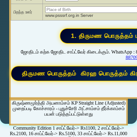
பிறந்த ஊர்
www.psssrf.org.in Server
ஜோதிடம் கற்க ஜோதிட சாப்ட்வேர் கிடைக்கும். WhatsApp :
8870
கிருஷ்ணமூர்த்தி அயனாம்சம் KP Straight Line (Adjusted)
முறைப்படி கோச்சாரம் - புதுச்சேரி அட்சாம்சம் தீர்க்காம்சம்
பயன் படுத்தப்பட்டுள்ளது
Community Edition 1 சாப்ட்வேர்-> Rs1100, 2 சாப்ட்வேர்->
Rs.2100, 16 சாப்ட்வேர்-> Rs.5100, 33 சாப்ட்வேர்-> Rs.11,000