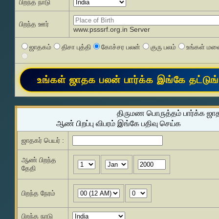
பிறந்த நாடு
பிறந்த ஊர்
www.psssrf.org.in Server
ஜாதகம்
திசா புத்தி
கோச்சர பலன்
குரு பலம்
உங்கள் மனை
திருமண பொருத்தம் பார்க்க ஜா
ஆண் பிறப்பு விபரம் இங்கே பதிவு செய்க
ஜாதகர் பெயர் :
ஆண் பிறந்த
தேதி
பிறந்த நேரம்
பிறந்த நாடு