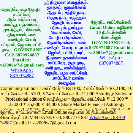
தொழில்முறை ஜோதிட
சாப்ட்வேர்
அஷ்டவர்க்கப்படி
ஜோதிட சாப்ட்வேர்கள்
வாஸ்து, பஞ்சாங்கம்,
Email Online வழியாக
முகூர்த்தம், பரிகாரம்,
30 நிமிடங்களில்
திருமணம், எண்
கிடைக்கும்
கணிதம், பெயர்
GOVINDANE Cell:
பட்டியல், ஜெம்ஸ், பட்சி,
8870974887 Email id :
நாடி... GOVINDANE
vs2008w7@gmail.com
Cell: 8870974887
WhatsApp :
Email id :
8870974887
vs2008w7@gmail.com
WhatsApp :
8870974887
Community Edition 1 சாப்ட்வேர்-> Rs1100, 2 சாப்ட்வேர்-> Rs.2100, 16
சாப்ட்வேர்-> Rs.5100, V24 சாப்ட்வேர்-> Rs.11,000 Astrology Software
Professional edition தொழில்முறை ஜோதிட சாப்ட்வேர் ₹ 12,000 ₹
22,000 ₹ 35,000 ₹ 44,000. Share Market Financial Astrology
Software Rs.19750, திருமணதகவல் மைய சாப்ட்வேர் Rs.7500, Cell
ஜோதிட சாப்ட்வேர்கள் Email Online வழியாக 30 நிமிடங்களில்
Phone App Rs. 1100
கிடைக்கும் GOVINDANE Cell: 88077 01887
WhatsApp : 88709
Pay online
74887
Email id : vs2008w7@gmail.com