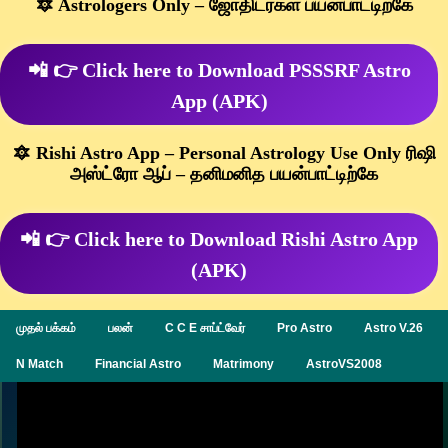
🔯 Astrologers Only – ஜோதிடர்கள் பயன்பாட்டிற்கே
📲 👉 Click here to Download PSSSRF Astro
App (APK)
🔯 Rishi Astro App – Personal Astrology Use Only ரிஷி
அஸ்ட்ரோ ஆப் – தனிமனித பயன்பாட்டிற்கே
📲 👉 Click here to Download Rishi Astro App
(APK)
முதல் பக்கம்
பலன்
C C E சாப்ட்வேர்
Pro Astro
Astro V.26
N Match
Financial Astro
Matrimony
AstroVS2008