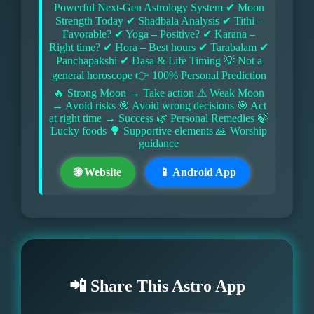
Powerful Next-Gen Astrology System ✔ Moon
Strength Today ✔ Shadbala Analysis ✔ Tithi –
Favorable? ✔ Yoga – Positive? ✔ Karana –
Right time? ✔ Hora – Best hours ✔ Tarabalam ✔
Panchapakshi ✔ Dasa & Life Timing 💡 Not a
general horoscope 👉 100% Personal Prediction
🔥 Strong Moon → Take action ⚠ Weak Moon
→ Avoid risks 🎯 Avoid wrong decisions 🎯 Act
at right time → Success 🌿 Personal Remedies 🍃
Lucky foods 🌳 Supportive elements 🙏 Worship
guidance
🌐 Website
📱 Android App
📲 Share This Astro App