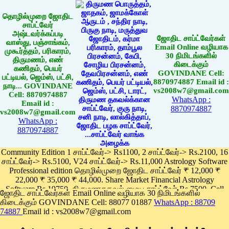
தொழில்முறை ஜோதிட
சாப்ட்வேர்
அஷ்டவர்க்கப்படி
ஜோதிட சாப்ட்வேர்கள்
வாஸ்து, பஞ்சாங்கம்,
Email Online வழியாக
முகூர்த்தம், பரிகாரம்,
30 நிமிடங்களில்
திருமணம், எண்
கிடைக்கும்
கணிதம், பெயர்
GOVINDANE Cell:
பட்டியல், ஜெம்ஸ், பட்சி,
8870974887 Email id :
நாடி... GOVINDANE
vs2008w7@gmail.com
Cell: 8870974887
WhatsApp :
Email id :
8870974887
vs2008w7@gmail.com
WhatsApp :
8870974887
Community Edition 1 சாப்ட்வேர்-> Rs1100, 2 சாப்ட்வேர்-> Rs.2100, 16
சாப்ட்வேர்-> Rs.5100, V24 சாப்ட்வேர்-> Rs.11,000 Astrology Software
Professional edition தொழில்முறை ஜோதிட சாப்ட்வேர் ₹ 12,000 ₹
22,000 ₹ 35,000 ₹ 44,000. Share Market Financial Astrology
Software Rs.19750, திருமணதகவல் மைய சாப்ட்வேர் Rs.7500, Cell
ஜோதிட சாப்ட்வேர்கள் Email Online வழியாக 30 நிமிடங்களில்
Phone App Rs. 1100
கிடைக்கும் GOVINDANE Cell: 88077 01887
WhatsApp : 88709
Pay online
74887
Email id : vs2008w7@gmail.com