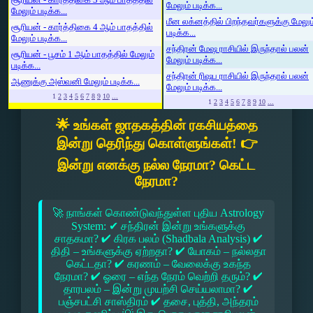
மேலும் படிக்க...
மேலும் படிக்க...
மீன லக்னத்தில் பிறந்தவர்களுக்கு மேலும
சூரியன் - கார்த்திகை 4 ஆம் பாதத்தில்
படிக்க...
மேலும் படிக்க...
சந்திரன் மேஷ ராசியில் இருந்தால் பலன்
சூரியன் - பூசம் 1 ஆம் பாதத்தில் மேலும்
மேலும் படிக்க...
படிக்க...
சந்திரன் ரிஷப ராசியில் இருந்தால் பலன்
ஆணுக்கு அஸ்வனி மேலும் படிக்க...
மேலும் படிக்க...
1
2
3
4
5
6
7
8
9
10
...
1
2
3
4
5
6
7
8
9
10
...
🌟 உங்கள் ஜாதகத்தின் ரகசியத்தை
இன்று தெரிந்து கொள்ளுங்கள்! 👉
இன்று எனக்கு நல்ல நேரமா? கெட்ட
நேரமா?
🚀 நாங்கள் கொண்டுவந்துள்ள புதிய Astrology
System: ✔ சந்திரன் இன்று உங்களுக்கு
சாதகமா? ✔ கிரக பலம் (Shadbala Analysis) ✔
திதி – உங்களுக்கு ஏற்றதா? ✔ யோகம் – நல்லதா
கெட்டதா? ✔ கரணம் – வேலைக்கு உகந்த
நேரமா? ✔ ஓரை – எந்த நேரம் வெற்றி தரும்? ✔
தாரபலம் – இன்று முயற்சி செய்யலாமா? ✔
பஞ்சபட்சி சாஸ்திரம் ✔ தசை, புத்தி, அந்தரம்