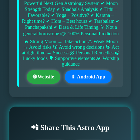
Powerful Next-Gen Astrology System ✔ Moon
Strength Today ✔ Shadbala Analysis ✔ Tithi –
Favorable? ✔ Yoga – Positive? ✔ Karana –
Right time? ✔ Hora – Best hours ✔ Tarabalam ✔
Panchapakshi ✔ Dasa & Life Timing 💡 Not a
general horoscope 👉 100% Personal Prediction
🔥 Strong Moon → Take action ⚠ Weak Moon
→ Avoid risks 🎯 Avoid wrong decisions 🎯 Act
at right time → Success 🌿 Personal Remedies 🍃
Lucky foods 🌳 Supportive elements 🙏 Worship
guidance
🌐 Website
📱 Android App
📲 Share This Astro App