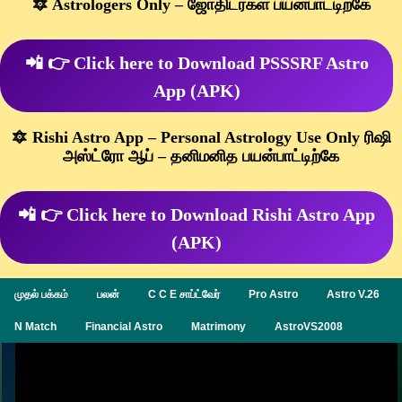
🔯 Astrologers Only – ஜோதிடர்கள் பயன்பாட்டிற்கே
📲 👉 Click here to Download PSSSRF Astro
App (APK)
🔯 Rishi Astro App – Personal Astrology Use Only ரிஷி
அஸ்ட்ரோ ஆப் – தனிமனித பயன்பாட்டிற்கே
📲 👉 Click here to Download Rishi Astro App
(APK)
முதல் பக்கம்
பலன்
C C E சாப்ட்வேர்
Pro Astro
Astro V.26
N Match
Financial Astro
Matrimony
AstroVS2008