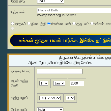
பிறந்த நாடு
பிறந்த ஊர்
www.psssrf.org.in Server
ஜாதகம்
திசா புத்தி
கோச்சர பலன்
குரு பலம்
உங்கள் மனை
திருமண பொருத்தம் பார்க்க ஜா
ஆண் பிறப்பு விபரம் இங்கே பதிவு செய்க
ஜாதகர் பெயர் :
ஆண் பிறந்த
தேதி
பிறந்த நேரம்
பிறந்த நாடு