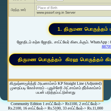
பிறந்த ஊர்
www.psssrf.org.in Server
ஜோதிடம் கற்க ஜோதிட சாப்ட்வேர் கிடைக்கும். WhatsApp :
8870
கிருஷ்ணமூர்த்தி அயனாம்சம் KP Straight Line (Adjusted)
முறைப்படி கோச்சாரம் - புதுச்சேரி அட்சாம்சம் தீர்க்காம்சம்
பயன் படுத்தப்பட்டுள்ளது
Community Edition 1 சாப்ட்வேர்-> Rs1100, 2 சாப்ட்வேர்->
Rs.2100, 16 சாப்ட்வேர்-> Rs.5100, 33 சாப்ட்வேர்-> Rs.11,000