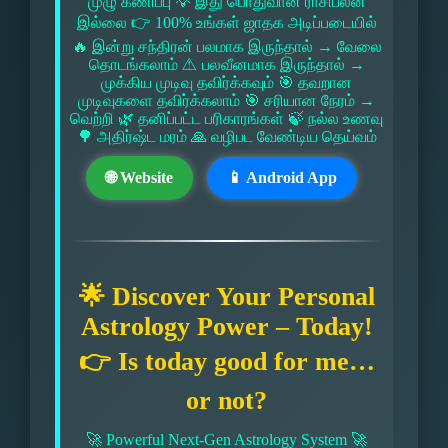
முழு கணிப்பு 💡 இது பொதுவான ராசிபலன்
இல்லை 👉 100% உங்கள் ஜாதக அடிப்படையில்
🔥 இன்று சந்திரன் பலமாக இருந்தால் → வேலை
தொடங்கலாம் ⚠ பலவீனமாக இருந்தால் →
முக்கிய முடிவு தவிர்க்கவும் 🎯 தவறான
முடிவுகளை தவிர்க்கலாம் 🎯 சரியான நேரம் →
வெற்றி 🌿 தனிப்பட்ட பரிகாரங்கள் 🍃 நல்ல உணவு
🌳 அதிர்ஷ்ட மரம் 🙏 வழிபட வேண்டிய தெய்வம்
🌐 Website
📱 Android App
🌟 Discover Your Personal
Astrology Power – Today!
👉 Is today good for me…
or not?
🚀 Powerful Next-Gen Astrology System 🚀